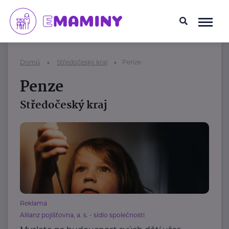
Domů
Středočeský kraj
Penze
Penze
Středočeský kraj
Reklama
Allianz pojišťovna, a. s. - sídlo společnosti