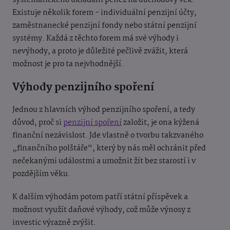
systematického ukládání peněz na důchodový věk.
Existuje několik forem - individuální penzijní účty,
zaměstnanecké penzijní fondy nebo státní penzijní
systémy. Každá z těchto forem má své výhody i
nevýhody, a proto je důležité pečlivě zvážit, která
možnost je pro ta nejvhodnější.
Výhody penzijního spoření
Jednou z hlavních výhod penzijního spoření, a tedy
důvod, proč si
penzijní spoření
založit, je ona kýžená
finanční nezávislost. Jde vlastně o tvorbu takzvaného
„finančního polštáře“, který by nás měl ochránit před
nečekanými událostmi a umožnit žít bez starostí i v
pozdějším věku.
K dalším výhodám potom patří státní příspěvek a
možnost využít daňové výhody, což může výnosy z
investic výrazně zvýšit.