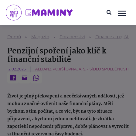
Domů
Magazín
Poradenství
Finance a pojištění
Penzijní spoření jako klíč k
finanční stabilitě
12.02.2025
ALLIANZ POJIŠŤOVNA, A. S. - SÍDLO SPOLEČNOSTI
Život je plný překvapení a neočekávaných událostí, jež
mohou značně ovlivnit naše finanční plány. Měli
bychom s tím počítat, a co víc, být na tyto situace
připraveni, abychom jednou nelitovali. Je zkrátka
zapotřebí nepodcenit přípravu, dobře plánovat a vytvořit
si finanční rezervu na časy budoucí.