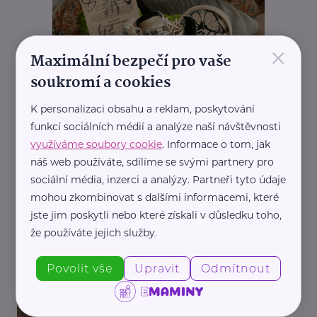
×
Maximální bezpečí pro vaše
soukromí a cookies
K personalizaci obsahu a reklam, poskytování
funkcí sociálních médií a analýze naší návštěvnosti
využíváme soubory cookie
. Informace o tom, jak
REKLAMA
náš web používáte, sdílíme se svými partnery pro
sociální média, inzerci a analýzy. Partneři tyto údaje
mohou zkombinovat s dalšími informacemi, které
jste jim poskytli nebo které získali v důsledku toho,
Související články
že používáte jejich služby.
Povolit vše
Upravit
Odmítnout