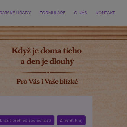
RAJSKÉ ÚŘADY
FORMULÁŘE
O NÁS
KONTAKT
brazit přehled společností
Změnit kraj