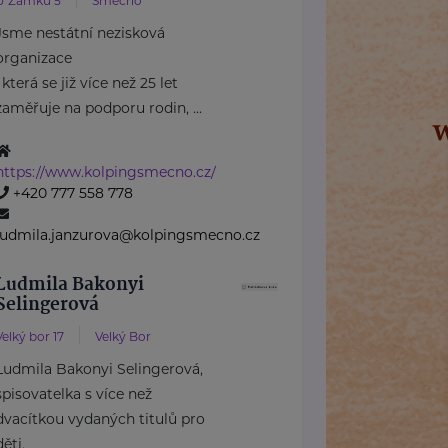
U Zámku 5
Smečno
Jsme nestátní nezisková
organizace
, která se již více než 25 let
zaměřuje na podporu rodin, ...
https://www.kolpingsmecno.cz/
+420 777 558 778
ludmila.janzurova@kolpingsmecno.cz
Ludmila Bakonyi
Selingerová
Velký bor 17
Velký Bor
Ludmila Bakonyi Selingerová,
spisovatelka s více než
dvacítkou vydaných titulů pro
děti,