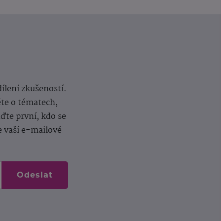
dílení zkušeností.
ěte o tématech,
te první, kdo se
e vaší e-mailové
Odeslat