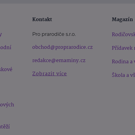
Kontakt
Magazín
y
Rodičovsk
Pro prarodiče s.r.o.
obchod@proprarodice.cz
hodní
Přídavek 
redakce@emaminy.cz
Rodina a 
skové
Zobrazit více
Škola a v
bových
těží