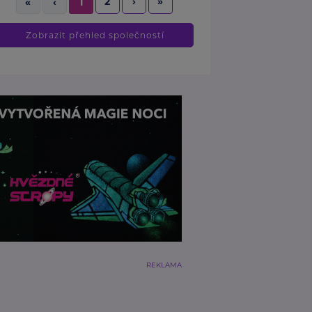
2
›
»
«
‹
1
Zobrazit přehled společností
REKLAMA