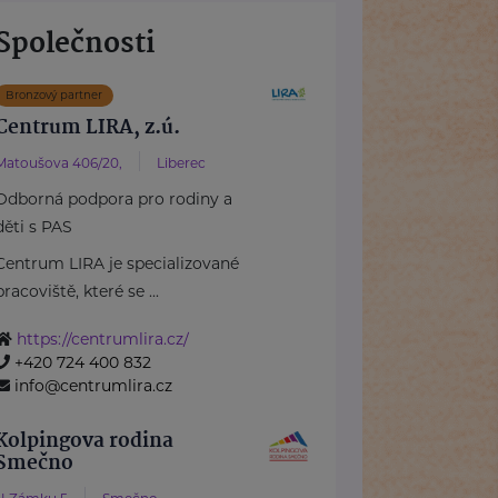
Společnosti
Bronzový partner
Centrum LIRA, z.ú.
Matoušova 406/20,
Liberec
Odborná podpora pro rodiny a
děti s PAS
Centrum LIRA je specializované
pracoviště, které se ...
https://centrumlira.cz/
+420 724 400 832
info@centrumlira.cz
Kolpingova rodina
Smečno