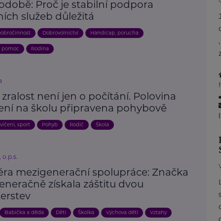
odobě: Proč je stabilní podpora
ních služeb důležitá
obročinnost
Dobrovolnictví
Handicap, porucha
a pomoc
Rodina
a
 zralost není jen o počítání. Polovina
není na školu připravena pohybově
vičení, sport
Pohyb
Rodič
Škola
 o.p.s.
éra mezigenerační spolupráce: Značka
eneračně získala záštitu dvou
terstev
Babička a děda
Děti
Školka
Výchova dětí
Vztahy