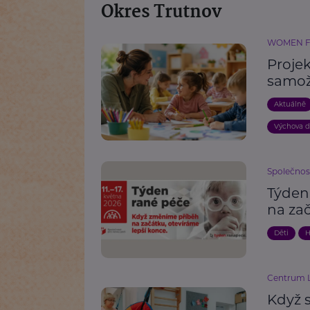
Okres Trutnov
WOMEN 
Proje
samož
Aktuálně
Výchova d
Společnos
Týden
na zač
Děti
H
Centrum L
Když 