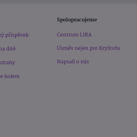
Spolupracujeme
Centrum LIRA
ý příspěvek
Úsměv nejen pro Kryštofa
na dítě
Napsali o nás
vztahy
še kolem