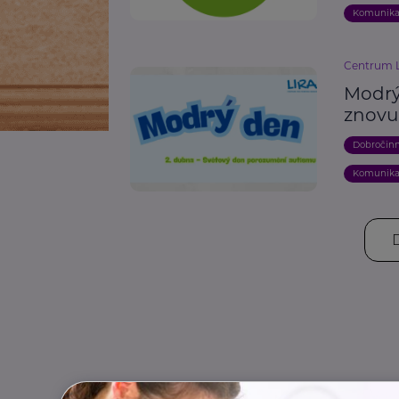
Komunik
Centrum L
Modrý
znovu 
Dobročin
Komunik