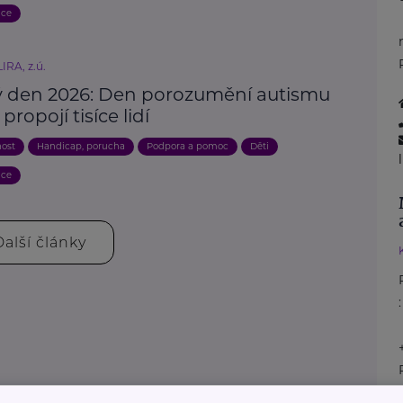
ace
IRA, z.ú.
 den 2026: Den porozumění autismu
propojí tisíce lidí
nost
Handicap, porucha
Podpora a pomoc
Děti
ace
Další články
: