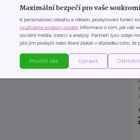
Maximální bezpečí pro vaše soukromí
K personalizaci obsahu a reklam, poskytování funkcí so
využíváme soubory cookie
. Informace o tom, jak náš w
sociální média, inzerci a analýzy. Partneři tyto údaje
jste jim poskytli nebo které získali v důsledku toho, že p
Povolit vše
Upravit
Odmítn