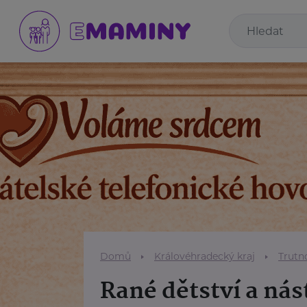
Domů
Královéhradecký kraj
Trutn
Rané dětství a nás