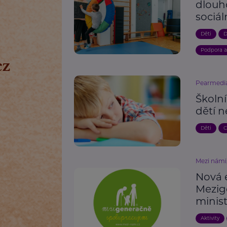
dlouh
sociál
Děti
D
Podpora 
Pearmedi
Školní
dětí 
Děti
C
Mezi námi,
Nová 
Mezig
minis
Aktivity