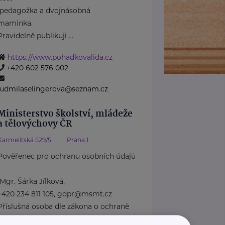
pedagožka a dvojnásobná
maminka.
Pravidelně publikuji ...
https://www.pohadkovalida.cz
+420 602 576 002
ludmilaselingerova@seznam.cz
Ministerstvo školství, mládeže
a tělovýchovy ČR
Karmelitská 529/5
Praha 1
Pověřenec pro ochranu osobních údajů
Mgr. Šárka Jílková,
+420 234 811 105, gdpr@msmt.cz
Příslušná osoba dle zákona o ochraně
oznamovatelů