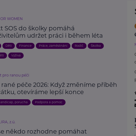
FOR WOMEN
kt SOS do školky pomáhá
ivitelům udržet práci i během léta
Děti
Finance
Práce, zaměstnání
Rodič
Školka
ětí
Výživa
t pro ranou péči
 rané péče 2026: Když změníme příběh
átku, otevíráme lepší konce
andicap, porucha
Podpora a pomoc
IRA, z.ú.
se někdo rozhodne pomáhat