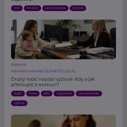
Děti
Finance
Samoživitel/ka
Výživné
Reklama
Advokátní kancelář ELEMENTZ LEGAL
Druhý rodič neplatí výživné. Kdy a jak
přistoupit k exekuci?
Rodič
Právo
Děti
Legislativa
Samoživitel/ka
Výživné