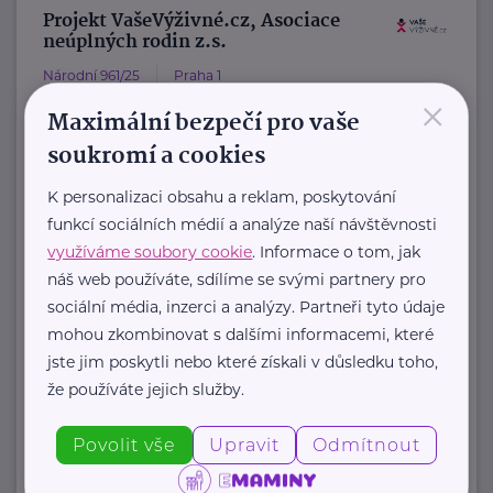
Projekt VašeVýživné.cz, Asociace
neúplných rodin z.s.
Národní 961/25
Praha 1
×
VašeVýživné.cz
Maximální bezpečí pro vaše
je asistenční program, který pod
soukromí a cookies
záštitou Asociace neúplných rodin z.
K personalizaci obsahu a reklam, poskytování
s. pomáhá rodičům získat ...
funkcí sociálních médií a analýze naší návštěvnosti
využíváme soubory cookie
. Informace o tom, jak
https://www.vasevyzivne.cz/
náš web používáte, sdílíme se svými partnery pro
+420 800 400 441
sociální média, inzerci a analýzy. Partneři tyto údaje
info@vasevyzivne.cz
mohou zkombinovat s dalšími informacemi, které
jste jim poskytli nebo které získali v důsledku toho,
že používáte jejich služby.
Zobrazit přehled společností
Povolit vše
Upravit
Odmítnout