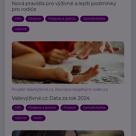
Nová pravidla pro výživné a lepší podmínky
pro rodiče
Děti
Finance
Podpora a pomoc
Samoživitel/ka
Výživné
Projekt VašeVýživné.cz, Asociace neúplných rodin z.s.
Vaševýživné.cz: Data za rok 2024
Děti
Podpora a pomoc
Finance
Samoživitel/ka
Výživné
Rodič