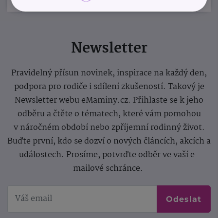
Newsletter
Pravidelný přísun novinek, inspirace na každý den,
podpora pro rodiče i sdílení zkušeností. Takový je
Newsletter webu eMaminy.cz. Přihlaste se k jeho
odběru a čtěte o tématech, které vám pomohou
v náročném období nebo zpříjemní rodinný život.
Buďte první, kdo se dozví o nových článcích, akcích a
událostech. Prosíme, potvrďte odběr ve vaší e-
mailové schránce.
Odeslat