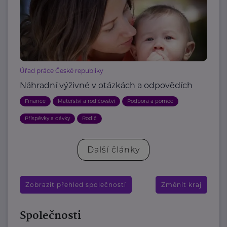
Úřad práce České republiky
Náhradní výživné v otázkách a odpovědích
Finance
Mateřství a rodičovství
Podpora a pomoc
Příspěvky a dávky
Rodič
Další články
Zobrazit přehled společností
Změnit kraj
Společnosti