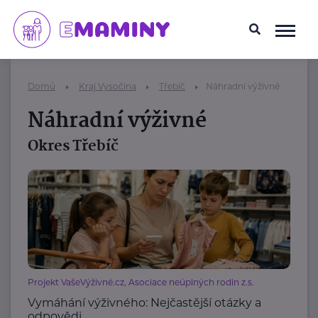
Domů
Kraj Vysočina
Třebíč
Náhradní výživné
Náhradní výživné
Okres Třebíč
Projekt VašeVýživné.cz, Asociace neúplných rodin z.s.
Vymáhání výživného: Nejčastější otázky a
odpovědi