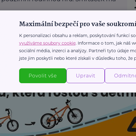
e
Děti
Komunikace
Krizová situace
Podpora a pomoc
Maximální bezpečí pro vaše soukromí
Výchova dětí
K personalizaci obsahu a reklam, poskytování funkcí so
využíváme soubory cookie
. Informace o tom, jak náš w
Další články
sociální média, inzerci a analýzy. Partneři tyto údaje
jste jim poskytli nebo které získali v důsledku toho, že p
Povolit vše
Upravit
Odmítn