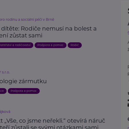
o rodinu a sociální péči v Brně
 dítěte: Rodiče nemusí na bolest a
ení zůstat sami
ateřství a rodičovství
Podpora a pomoc
Rodič
s.r.o.
ologie zármutku
ace
Podpora a pomoc
ájková
t „Vše, co jsme neřekli.“ otevírá náruč
teří zůstali se svými otázkami sami