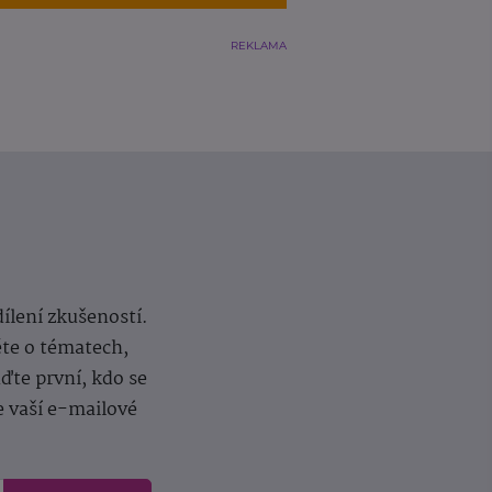
REKLAMA
dílení zkušeností.
ěte o tématech,
te první, kdo se
e vaší e-mailové