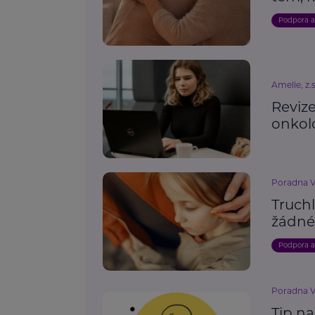
Podpora 
Amelie, z.s
Reviz
onkol
Poradna V
Truchl
žádné
Podpora 
Poradna V
Tip n