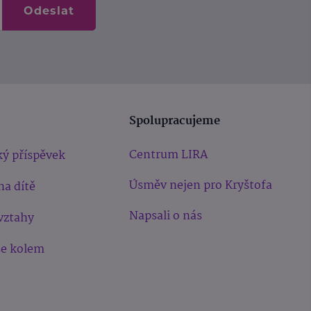
Odeslat
Spolupracujeme
Centrum LIRA
ý příspěvek
Úsměv nejen pro Kryštofa
na dítě
Napsali o nás
vztahy
še kolem