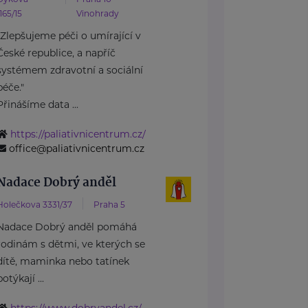
1165/15
Vinohrady
"Zlepšujeme péči o umírající v
České republice, a napříč
systémem zdravotní a sociální
péče."
Přinášíme data ...
https://paliativnicentrum.cz/
office@paliativnicentrum.cz
Nadace Dobrý anděl
Holečkova 3331/37
Praha 5
Nadace Dobrý anděl pomáhá
rodinám s dětmi, ve kterých se
dítě, maminka nebo tatínek
potýkají ...
https://www.dobryandel.cz/