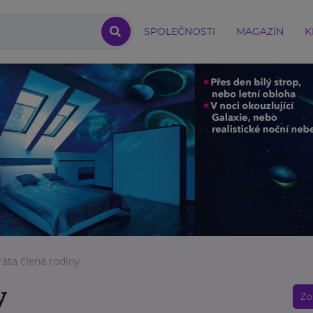
SPOLEČNOSTI
MAGAZÍN
K
ráta člena rodiny
y
Zo