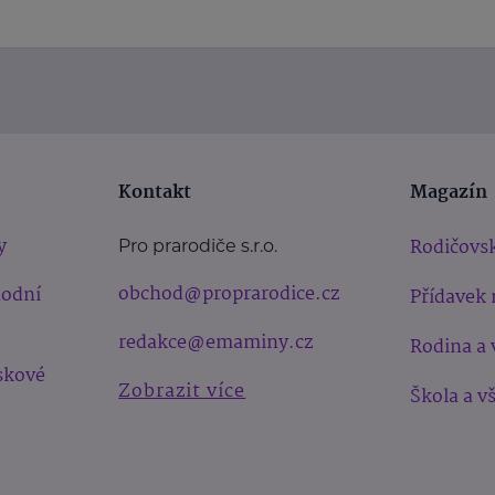
Kontakt
Magazín
y
Rodičovsk
Pro prarodiče s.r.o.
obchod@proprarodice.cz
hodní
Přídavek 
redakce@emaminy.cz
Rodina a 
skové
Zobrazit více
Škola a v