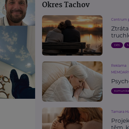
Okres Tachov
Centrum pr
Ztráta
truchl
Děti
M
Reklama
MEMOARY 
Psych
Komunik
Tamara H
Projek
těm, k