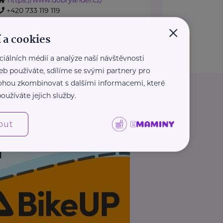
+420 733 119 119
dobryandel@dobryandel.cz
×
 a cookies
Zobrazit přehled společností
ciálních médií a analýze naší návštěvnosti
eb používáte, sdílíme se svými partnery pro
 mohou zkombinovat s dalšími informacemi, které
oužíváte jejich služby.
out