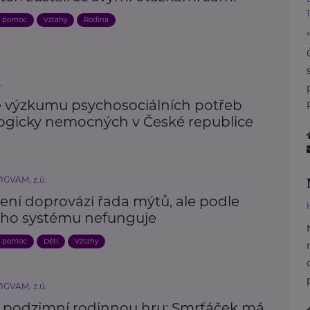
a pomoc
Vztahy
Rodina
.
e výzkumu psychosociálních potřeb
ogicky nemocných v České republice
IGVAM, z.ú.
ení doprovází řada mýtů, ale podle
ho systému nefunguje
a pomoc
Děti
Vztahy
IGVAM, z.ú.
a podzimní rodinnou hru: Smrťáček má