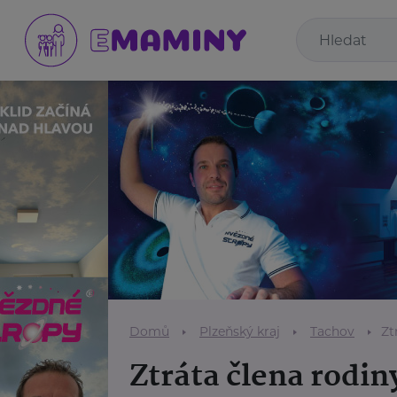
Domů
Plzeňský kraj
Tachov
Zt
Ztráta člena rodin