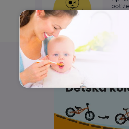
potíž
Aktivity
Rodina