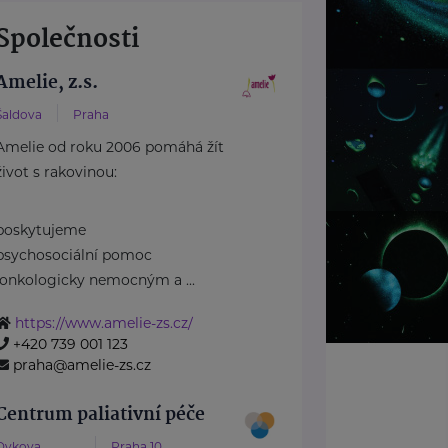
Společnosti
Amelie, z.s.
Šaldova
Praha
Amelie od roku 2006 pomáhá žít
život s rakovinou:
poskytujeme
psychosociální pomoc
onkologicky nemocným a ...
https://www.amelie-zs.cz/
+420 739 001 123
praha@amelie-zs.cz
Centrum paliativní péče
Dykova
Praha 10