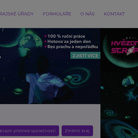
RAJSKÉ ÚŘADY
FORMULÁŘE
O NÁS
KONTAKT
brazit přehled společností
Změnit kraj