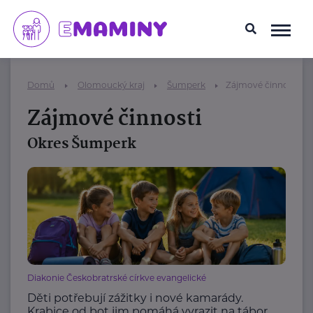
Domů
Olomoucký kraj
Šumperk
Zájmové činnosti
Zájmové činnosti
Okres Šumperk
Diakonie Českobratrské církve evangelické
Děti potřebují zážitky i nové kamarády.
Krabice od bot jim pomáhá vyrazit na tábor