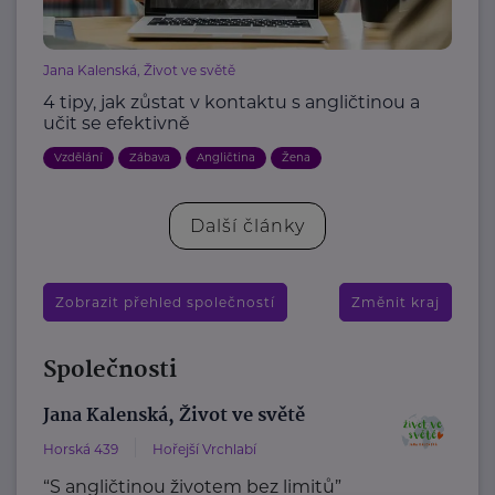
Jana Kalenská, Život ve světě
4 tipy, jak zůstat v kontaktu s angličtinou a
učit se efektivně
Vzdělání
Zábava
Angličtina
Žena
Další články
Zobrazit přehled společností
Změnit kraj
Společnosti
Jana Kalenská, Život ve světě
Horská 439
Hořejší Vrchlabí
“S angličtinou životem bez limitů”