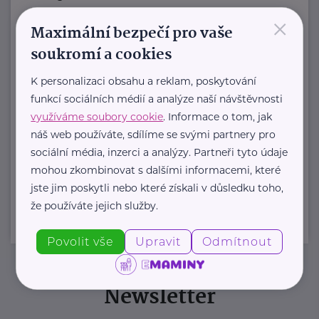
×
Jmenuji se Jana a jsem celým svým
Maximální bezpečí pro vaše
srdcem máma dvou ...
soukromí a cookies
https://www.zivotvesvete.cz/
K personalizaci obsahu a reklam, poskytování
+420 605 249 850
funkcí sociálních médií a analýze naší návštěvnosti
jana@zivotvesvete.cz
využíváme soubory cookie
. Informace o tom, jak
náš web používáte, sdílíme se svými partnery pro
sociální média, inzerci a analýzy. Partneři tyto údaje
Zobrazit přehled společností
mohou zkombinovat s dalšími informacemi, které
jste jim poskytli nebo které získali v důsledku toho,
že používáte jejich služby.
Povolit vše
Upravit
Odmítnout
Newsletter