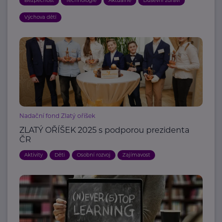
Bezpečnost
Technologie
Aktuálně
Duševní zdraví
Výchova dětí
Nadační fond Zlatý oříšek
ZLATÝ OŘÍŠEK 2025 s podporou prezidenta
ČR
Aktivity
Děti
Osobní rozvoj
Zajímavost