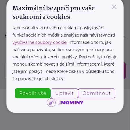
×
podpora pro rodiče i sdílení zkušeností. Takový je
Maximální bezpečí pro vaše
Newsletter webu eMaminy.cz. Přihlaste se k jeho
soukromí a cookies
odběru a čtěte o tématech, které vám pomohou
v náročném období nebo zpříjemní rodinný život.
K personalizaci obsahu a reklam, poskytování
Buďte první, kdo se dozví o nových článcích, akcích a
funkcí sociálních médií a analýze naší návštěvnosti
využíváme soubory cookie
. Informace o tom, jak
událostech. Prosíme, potvrďte odběr ve vaší e-
náš web používáte, sdílíme se svými partnery pro
mailové schránce.
sociální média, inzerci a analýzy. Partneři tyto údaje
mohou zkombinovat s dalšími informacemi, které
Odeslat
jste jim poskytli nebo které získali v důsledku toho,
že používáte jejich služby.
Povolit vše
Upravit
Odmítnout