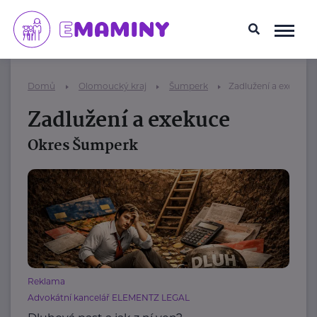
Domů
Olomoucký kraj
Šumperk
Zadlužení a exekuce
Zadlužení a exekuce
Okres Šumperk
Reklama
Advokátní kancelář ELEMENTZ LEGAL