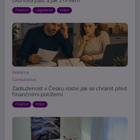
Dluhová past a jak z ní ven?
Finance
Legislativa
Právo
Reklama
Consultarius
Zadluženost v Česku roste: jak se chránit před
finančními potížemi
Finance
Právo