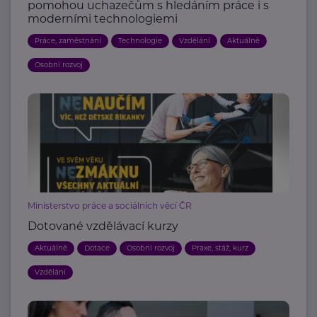
pomohou uchazečům s hledáním práce i s
moderními technologiemi
Práce, zaměstnání
Technologie
Vzdělání
Aktuálně
Osobní rozvoj
Ministerstvo práce a sociálních věcí ČR
Dotované vzdělávací kurzy
Aktuálně
Dotace
Osobní rozvoj
Praxe, stáž, kurz
Vzdělání