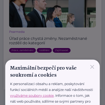
Pearmedia
Úřad práce chystá změny. Nezaměstnané
rozdělí do kategorií
Práce, zaměstnání
Vzdělání
Zajímavost
×
Další články
Maximální bezpečí pro vaše
soukromí a cookies
K personalizaci obsahu a reklam, poskytování
funkcí sociálních médií a analýze naší návštěvnosti
využíváme soubory cookie
. Informace o tom, jak
náš web používáte, sdílíme se svými partnery pro