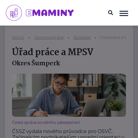
Domů
Olomoucký kraj
Šumperk
Úřad práce a MPSV
Úřad práce a MPSV
Okres Šumperk
Česká správa sociálního zabezpečení
ČSSZ vydala nového průvodce pro OSVČ.
Začínajícím podnikatelům usnadní orientaci v