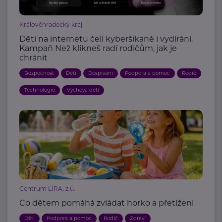
Královéhradecký kraj
Děti na internetu čelí kyberšikaně i vydírání.
Kampaň Než klikneš radí rodičům, jak je
chránit
Bezpečnost
Děti
Dospívání
Podpora a pomoc
Rodič
Technologie
Výchova dětí
Centrum LIRA, z.ú.
Co dětem pomáhá zvládat horko a přetížení
Děti
Podpora a pomoc
Rodič
Zdraví