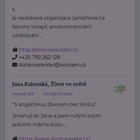
s.
je nezisková organizace zaměřená na
falcony terapii, environmentální
vzdělávání ...
http://dotknisekridel.cz/
+420 792 262 128
dotknisekridel@seznam.cz
Jana Kalenská, Život ve světě
Horská 439
Hořejší Vrchlabí
“S angličtinou životem bez limitů”
Jmenuji se Jana a jsem celým svým
srdcem máma dvou ...
https://www.zivotvesvete.cz/