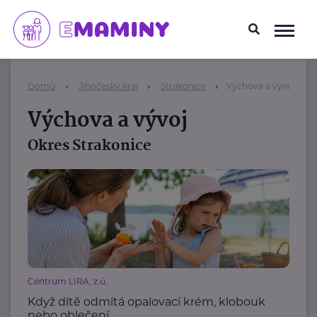
Domů
Jihočeský kraj
Strakonice
Výchova a vývoj
Výchova a vývoj
Okres Strakonice
Centrum LIRA, z.ú.
Když dítě odmítá opalovací krém, klobouk
nebo oblečení