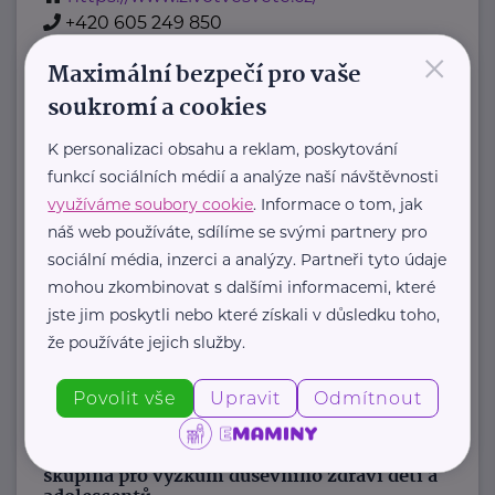
+420 605 249 850
×
jana@zivotvesvete.cz
Maximální bezpečí pro vaše
soukromí a cookies
Nadační fond Spolu s odvahou
K personalizaci obsahu a reklam, poskytování
Žižkova 403
Mladá Boleslav
funkcí sociálních médií a analýze naší návštěvnosti
Nadační fond Spolu s odvahou
využíváme soubory cookie
. Informace o tom, jak
je nezisková organizace, jejímž
náš web používáte, sdílíme se svými partnery pro
posláním je podporovat duševní
sociální média, inzerci a analýzy. Partneři tyto údaje
zdraví dětí ...
mohou zkombinovat s dalšími informacemi, které
jste jim poskytli nebo které získali v důsledku toho,
https://spolusodvahou.org/cz/
že používáte jejich služby.
+420 725 565 273
info@spolusodvahou.cz
Povolit vše
Upravit
Odmítnout
Národní ústav duševního zdraví, Pracovní
skupina pro výzkum duševního zdraví dětí a