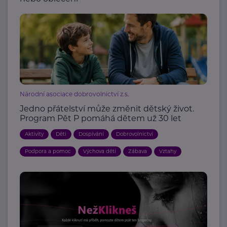
Národní asociace dobrovolnictví z.s.
Jedno přátelství může změnit dětský život.
Program Pět P pomáhá dětem už 30 let
Aktivity
Děti
Dospívání
Dobrovolnictví
Podpora a pomoc
Výchova dětí
Zábava
Vztahy