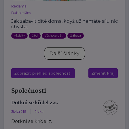
Reklama
BubbleKids
Jak zabavit dítě doma, když už nemáte sílu nic
chystat
Aktivity
Děti
Výchova dětí
Zábava
Další články
Zobrazit přehled společností
Změnit kraj
Společnosti
Dotkni se křídel z.s.
Jívka 216
Jívka
Dotkni se křídel z.