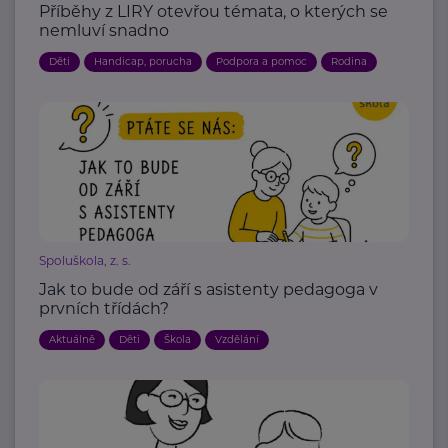
Příběhy z LIRY otevřou témata, o kterých se
nemluví snadno
Děti
Handicap, porucha
Podpora a pomoc
Rodina
Spoluškola, z. s.
Jak to bude od září s asistenty pedagoga v
prvních třídách?
Aktuálně
Děti
Škola
Vzdělání