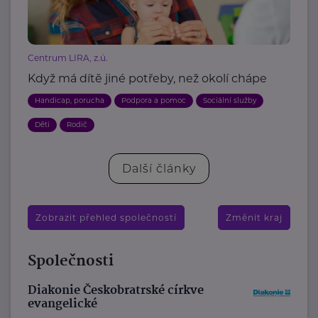
Centrum LIRA, z.ú.
Když má dítě jiné potřeby, než okolí chápe
Handicap, porucha
Podpora a pomoc
Sociální služby
Děti
Rodič
Další články
Zobrazit přehled společností
Změnit kraj
Společnosti
Diakonie Českobratrské církve
evangelické