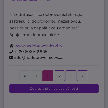
Národní asociace dobrovolnictví, z.s. je
zastřešující dobrovolnou, neziskovou,
nezávislou a nepolitickou organizací.
Spojujeme dobrovolnické ...
www.nadobrovolnictvi.cz
+420 606 512 905
info@nadobrovolnictvi.cz
2
›
»
«
‹
1
Zobrazit přehled společností