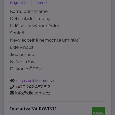
Belgická 22
Praha 2
Komu pomáháme
Děti, mládež, rodiny
Lidé se znevýhodněním
Senioři
Nevyléčitelně nemocní a umírající
Lidé v nouzi
Jiná pomoc
Naše služby
Diakonie ČCE je ...
https://diakonie.cz/
+420 242 487 812
info@diakonie.cz
Iniciativa NA ROVINU