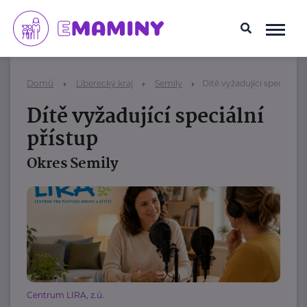
Domů
Liberecký kraj
Semily
Dítě vyžadující speciální 
Dítě vyžadující speciální
přístup
Okres Semily
Centrum LIRA, z.ú.