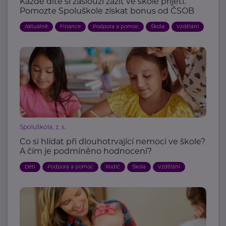
Každé dítě si zaslouží zažít ve škole přijetí.
Pomozte Spoluškole získat bonus od ČSOB
Aktuálně
Finance
Podpora a pomoc
Škola
Vzdělání
Spoluškola, z. s.
Co si hlídat při dlouhotrvající nemoci ve škole?
A čím je podmíněno hodnocení?
Děti
Podpora a pomoc
Rodič
Škola
Vzdělání