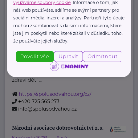
+420 777 558 778
využíváme soubory cookie
. Informace o tom, jak
náš web používáte, sdílíme se svými partnery pro
ludmila.janzurova@kolpingsmecno.cz
sociální média, inzerci a analýzy. Partneři tyto údaje
mohou zkombinovat s dalšími informacemi, které
Nadační fond Spolu s odvahou
jste jim poskytli nebo které získali v důsledku toho,
že používáte jejich služby.
Žižkova 403
Mladá Boleslav
Nadační fond Spolu s odvahou
Povolit vše
Upravit
Odmítnout
je nezisková organizace, jejímž
posláním je podporovat duševní
zdraví dětí ...
https://spolusodvahou.org/cz/
+420 725 565 273
info@spolusodvahou.cz
Národní asociace dobrovolnictví z.s.
Kaznějovská 1517/51
Plzeň