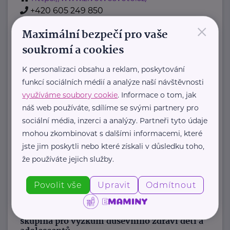
+420 605 249 850
×
jana@zivotvesvete.cz
Maximální bezpečí pro vaše
soukromí a cookies
Nadační fond Spolu s odvahou
K personalizaci obsahu a reklam, poskytování
Žižkova 403
Mladá Boleslav
funkcí sociálních médií a analýze naší návštěvnosti
Nadační fond Spolu s odvahou
využíváme soubory cookie
. Informace o tom, jak
je nezisková organizace, jejímž
náš web používáte, sdílíme se svými partnery pro
posláním je podporovat duševní
sociální média, inzerci a analýzy. Partneři tyto údaje
zdraví dětí ...
mohou zkombinovat s dalšími informacemi, které
jste jim poskytli nebo které získali v důsledku toho,
https://spolusodvahou.org/cz/
že používáte jejich služby.
+420 725 565 273
info@spolusodvahou.cz
Povolit vše
Upravit
Odmítnout
Národní ústav duševního zdraví, Pracovní
skupina pro výzkum duševního zdraví dětí a