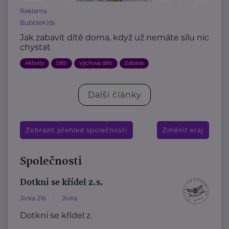
Reklama
BubbleKids
Jak zabavit dítě doma, když už nemáte sílu nic
chystat
Aktivity
Děti
Výchova dětí
Zábava
Další články
Zobrazit přehled společností
Změnit kraj
Společnosti
Dotkni se křídel z.s.
Jívka 216
Jívka
Dotkni se křídel z.