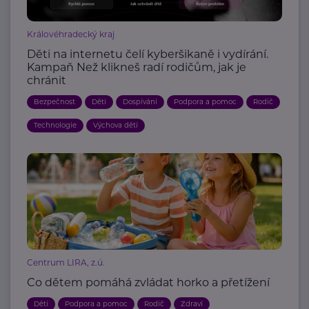
Královéhradecký kraj
Děti na internetu čelí kyberšikaně i vydírání.
Kampaň Než klikneš radí rodičům, jak je
chránit
Bezpečnost
Děti
Dospívání
Podpora a pomoc
Rodič
Technologie
Výchova dětí
Centrum LIRA, z.ú.
Co dětem pomáhá zvládat horko a přetížení
Děti
Podpora a pomoc
Rodič
Zdraví