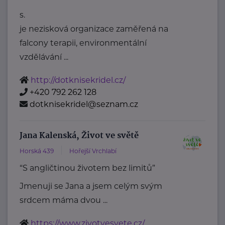
s.
je nezisková organizace zaměřená na
falcony terapii, environmentální
vzdělávání ...
http://dotknisekridel.cz/
+420 792 262 128
dotknisekridel@seznam.cz
Jana Kalenská, Život ve světě
Horská 439
Hořejší Vrchlabí
“S angličtinou životem bez limitů”
Jmenuji se Jana a jsem celým svým
srdcem máma dvou ...
https://www.zivotvesvete.cz/