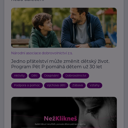
Národní asociace dobrovolnictví z.s.
Jedno přátelství může změnit dětský život.
Program Pět P pomáhá dětem už 30 let
Aktivity
Děti
Dospívání
Dobrovolnictví
Podpora a pomoc
Výchova dětí
Zábava
Vztahy