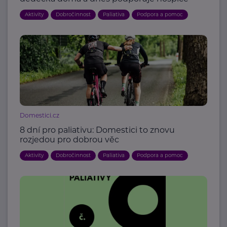
Aktivity
Dobročinnost
Paliativa
Podpora a pomoc
Domestici.cz
8 dní pro paliativu: Domestici to znovu
rozjedou pro dobrou věc
Aktivity
Dobročinnost
Paliativa
Podpora a pomoc