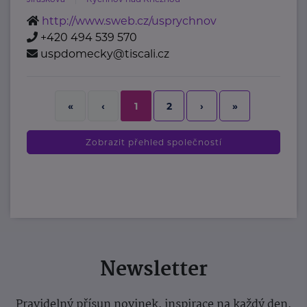
http://www.sweb.cz/usprychnov
+420 494 539 570
uspdomecky@tiscali.cz
2
›
»
«
‹
1
Zobrazit přehled společností
Newsletter
Pravidelný přísun novinek, inspirace na každý den,