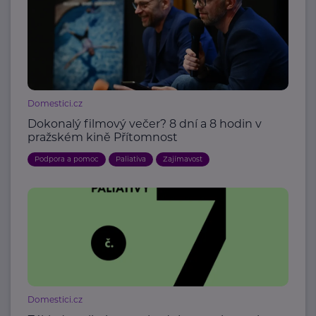
Domestici.cz
Dokonalý filmový večer? 8 dní a 8 hodin v
pražském kině Přítomnost
Podpora a pomoc
Paliativa
Zajímavost
Domestici.cz