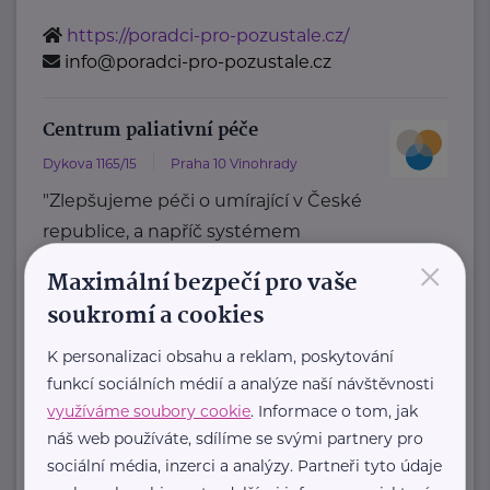
https://poradci-pro-pozustale.cz/
info@poradci-pro-pozustale.cz
Centrum paliativní péče
Dykova 1165/15
Praha 10 Vinohrady
"Zlepšujeme péči o umírající v České
republice, a napříč systémem
×
zdravotní a sociální péče."
Maximální bezpečí pro vaše
Přinášíme data ...
soukromí a cookies
https://paliativnicentrum.cz/
K personalizaci obsahu a reklam, poskytování
office@paliativnicentrum.cz
funkcí sociálních médií a analýze naší návštěvnosti
využíváme soubory cookie
. Informace o tom, jak
Diakonie Českobratrské církve
náš web používáte, sdílíme se svými partnery pro
evangelické
sociální média, inzerci a analýzy. Partneři tyto údaje