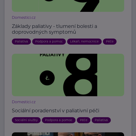
Domestici.cz
Základy paliativy - tlumení bolesti a
doprovodných symptomů
Paliativa
Podpora a pomoc
Lékaři, nemocnice
Péče
Domestici.cz
Sociální poradenství v paliativní péči
Sociální služby
Podpora a pomoc
Péče
Paliativa