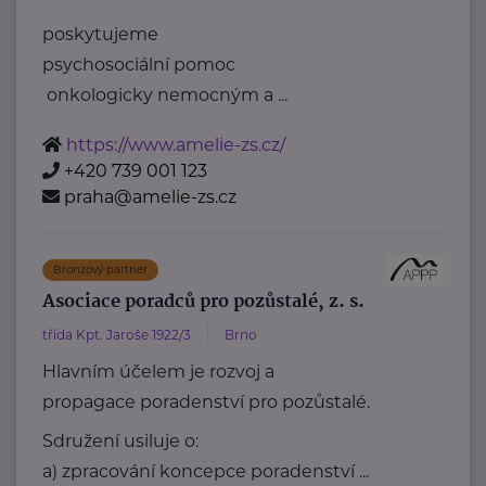
poskytujeme
psychosociální pomoc
onkologicky nemocným a ...
https://www.amelie-zs.cz/
+420 739 001 123
praha@amelie-zs.cz
Bronzový partner
Asociace poradců pro pozůstalé, z. s.
třída Kpt. Jaroše 1922/3
Brno
Hlavním účelem je rozvoj a
propagace poradenství pro pozůstalé.
Sdružení usiluje o:
a) zpracování koncepce poradenství ...