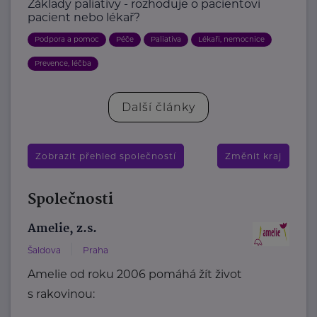
Základy paliativy - rozhoduje o pacientovi
pacient nebo lékař?
Podpora a pomoc
Péče
Paliativa
Lékaři, nemocnice
Prevence, léčba
Další články
Zobrazit přehled společností
Změnit kraj
Společnosti
Amelie, z.s.
Šaldova
Praha
Amelie od roku 2006 pomáhá žít život
s rakovinou: