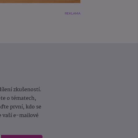
REKLAMA
dílení zkušeností.
ěte o tématech,
te první, kdo se
e vaší e-mailové