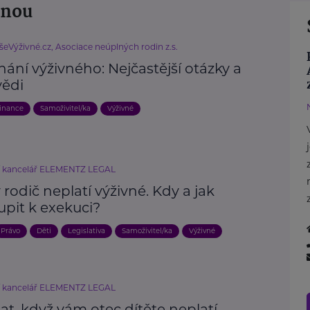
žnou
šeVýživné.cz, Asociace neúplných rodin z.s.
ání výživného: Nejčastější otázky a
ědi
inance
Samoživitel/ka
Výživné
í kancelář ELEMENTZ LEGAL
rodič neplatí výživné. Kdy a jak
upit k exekuci?
Právo
Děti
Legislativa
Samoživitel/ka
Výživné
í kancelář ELEMENTZ LEGAL
at, když vám otec dítěte neplatí