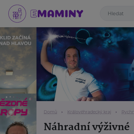
Domů
Královéhradecký kraj
Rychn
Náhradní výživné