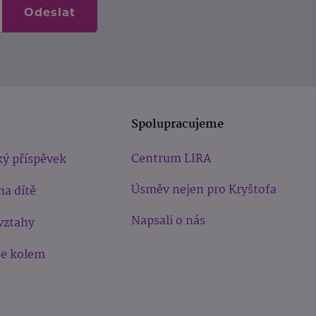
Odeslat
Spolupracujeme
Centrum LIRA
ý příspěvek
Úsměv nejen pro Kryštofa
na dítě
Napsali o nás
vztahy
še kolem