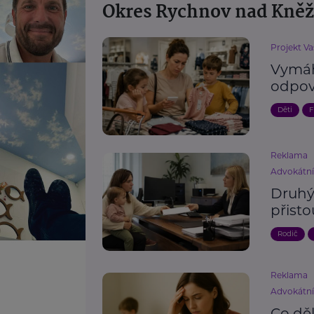
Okres Rychnov nad Kně
Projekt Va
Vymáh
odpov
Děti
F
Reklama
Advokátn
Druhý 
přisto
Rodič
Reklama
Advokátn
Co děl