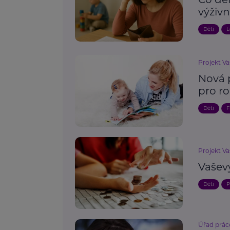
výživ
Děti
L
Projekt Va
Nová 
pro r
Děti
F
Projekt Va
Vaševý
Děti
P
Úřad prác