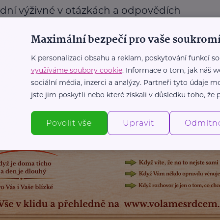
dní výživné v otázkách a odpovědích
Mateřství a rodičovství
Podpora a pomoc
Příspěvky a dávky
Maximální bezpečí pro vaše soukromí
K personalizaci obsahu a reklam, poskytování funkcí so
využíváme soubory cookie
. Informace o tom, jak náš w
Další články
sociální média, inzerci a analýzy. Partneři tyto údaje
jste jim poskytli nebo které získali v důsledku toho, že p
Povolit vše
Upravit
Odmítn