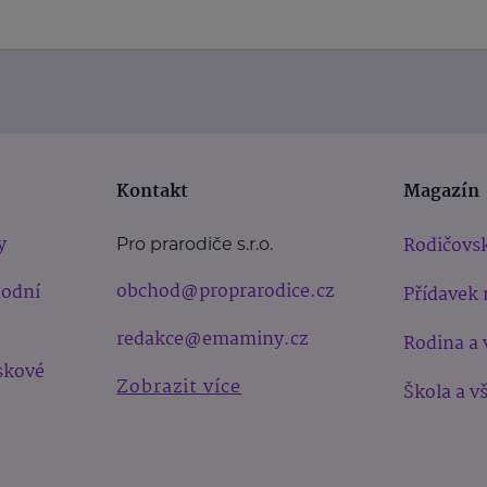
Kontakt
Magazín
y
Rodičovsk
Pro prarodiče s.r.o.
obchod@proprarodice.cz
hodní
Přídavek 
redakce@emaminy.cz
Rodina a 
skové
Zobrazit více
Škola a v