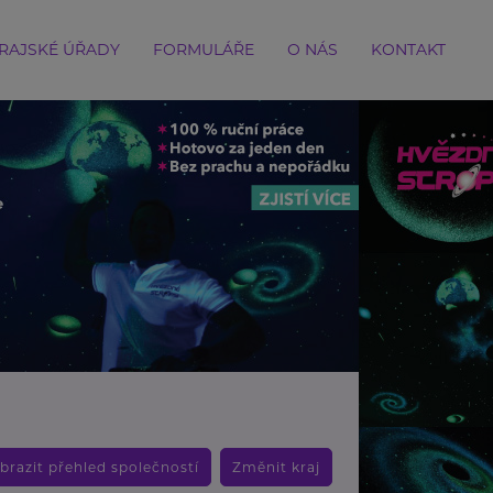
RAJSKÉ ÚŘADY
FORMULÁŘE
O NÁS
KONTAKT
brazit přehled společností
Změnit kraj