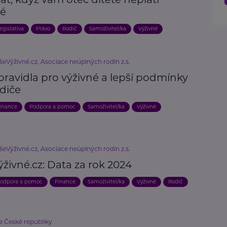
né
egislativa
Právo
Rodič
Samoživitel/ka
Výživné
šeVýživné.cz, Asociace neúplných rodin z.s.
pravidla pro výživné a lepší podmínky
odiče
inance
Podpora a pomoc
Samoživitel/ka
Výživné
šeVýživné.cz, Asociace neúplných rodin z.s.
živné.cz: Data za rok 2024
odpora a pomoc
Finance
Samoživitel/ka
Výživné
Rodič
e České republiky