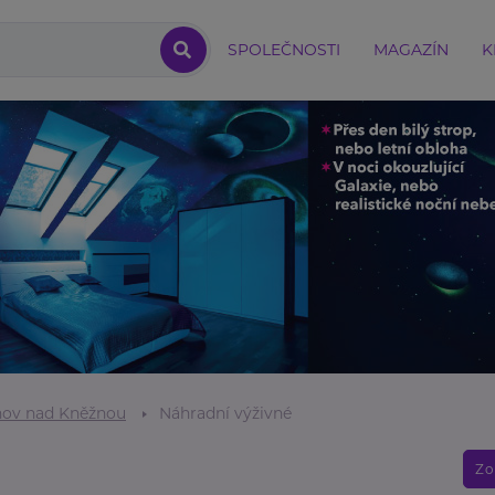
SPOLEČNOSTI
MAGAZÍN
K
ov nad Kněžnou
Náhradní výživné
Zo