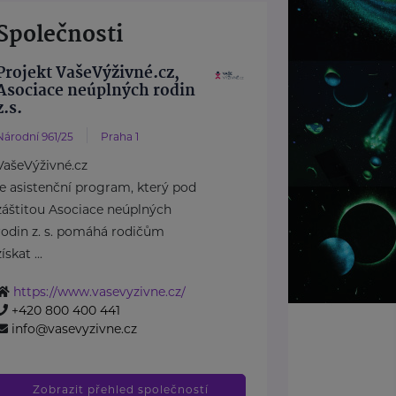
Společnosti
Projekt VašeVýživné.cz,
Asociace neúplných rodin
z.s.
Národní 961/25
Praha 1
VašeVýživné.cz
je asistenční program, který pod
záštitou Asociace neúplných
rodin z. s. pomáhá rodičům
získat ...
https://www.vasevyzivne.cz/
+420 800 400 441
info@vasevyzivne.cz
Zobrazit přehled společností