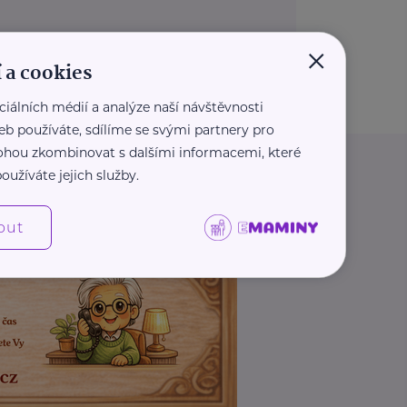
×
 a cookies
ciálních médií a analýze naší návštěvnosti
eb používáte, sdílíme se svými partnery pro
 mohou zkombinovat s dalšími informacemi, které
oužíváte jejich služby.
out