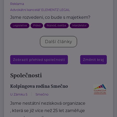
Reklama
Advokátní kancelář ELEMENTZ LEGAL
Jsme rozvedeni, co bude s majetkem?
Legislativa
Právo
Rozvod, svatba
Manželství
Další články
Zobrazit přehled společností
Změnit kraj
Společnosti
Kolpingova rodina Smečno
U Zámku 5
Smečno
Jsme nestátní nezisková organizace
, která se již více než 25 let zaměřuje