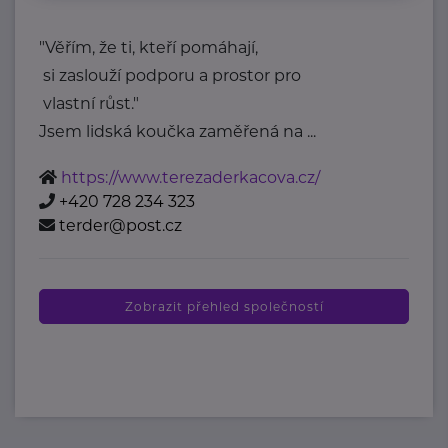
"Věřím, že ti, kteří pomáhají,
si zaslouží podporu a prostor pro
vlastní růst."
Jsem lidská koučka zaměřená na ...
https://www.terezaderkacova.cz/
+420 728 234 323
terder@post.cz
Zobrazit přehled společností