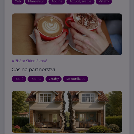
Děti
Manželství
Rodina
Rozvod, svatba
Vztahy
Alžběta Skleničková
Čas na partnerství
Rodič
Rodina
Vztahy
Komunikace