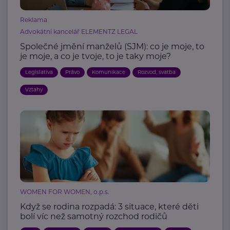
Reklama
Advokátní kancelář ELEMENTZ LEGAL
Společné jmění manželů (SJM): co je moje, to
je moje, a co je tvoje, to je taky moje?
Legislativa
Právo
Komunikace
Rozvod, svatba
Vztahy
WOMEN FOR WOMEN, o.p.s.
Když se rodina rozpadá: 3 situace, které děti
bolí víc než samotný rozchod rodičů