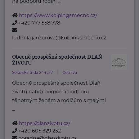
na podporu rodin, ...
https://www.kolpingsmecno.cz/
+420 777 558 778
ludmila.janzurova@kolpingsmecno.cz
Obecně prospěšná společnost DLAŇ
ŽIVOTU
Sokolská třída 244 /27
Ostrava
Obecně prospěšná společnost Dlaň
životu nabízí pomoc a podporu
těhotným ženám a rodičům s malými
...
https://dlanzivotu.cz/
+420 605 329 232
poradna@dlanzivotu.cz