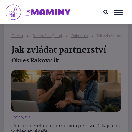
Domů
Středočeský kraj
Rakovník
Jak zvládat partners
Jak zvládat partnerství
Okres Rakovník
Loono, z. s.
Porucha erekce i zlomenina penisu: Kdy je čas
vyhledat lékaře