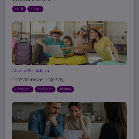
Muži
Zdraví
Alžběta Skleničková
Prázdninové odjezdy
Cestování
Dovolená
Rodina