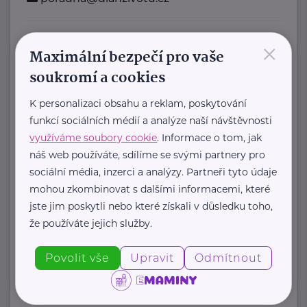
×
Bronzový partner
Maximální bezpečí pro vaše
Rodinná síť
soukromí a cookies
Klimentská 1246/1
Praha 1
K personalizaci obsahu a reklam, poskytování
funkcí sociálních médií a analýze naší návštěvnosti
Průvodce světem náhradní rodinné
využíváme soubory cookie
. Informace o tom, jak
péče v ČR
náš web používáte, sdílíme se svými partnery pro
Portál Rodinná síť je přední
sociální média, inzerci a analýzy. Partneři tyto údaje
informační platforma zaměřená ...
mohou zkombinovat s dalšími informacemi, které
jste jim poskytli nebo které získali v důsledku toho,
https://rodinnasit.cz/
že používáte jejich služby.
info@rodinnasit.cz
Povolit vše
Upravit
Odmítnout
Tereza Derkačová
Krkonošská 153
Vrchlabí