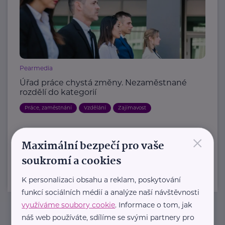
Pearmedia
Úřad práce chystá změny. Nezaměstnané
rozdělí do kategorií
Práce, zaměstnání
Vzdělání
Zajímavost
×
Další články
Maximální bezpečí pro vaše
soukromí a cookies
K personalizaci obsahu a reklam, poskytování
funkcí sociálních médií a analýze naší návštěvnosti
využíváme soubory cookie
. Informace o tom, jak
náš web používáte, sdílíme se svými partnery pro