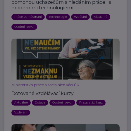
pomohou uchazečům s hledáním práce i s
moderními technologiemi
Práce, zaměstnání
Technologie
Vzdělání
Aktuálně
Osobní rozvoj
Ministerstvo práce a sociálních věcí ČR
Dotované vzdělávací kurzy
Aktuálně
Dotace
Osobní rozvoj
Praxe, stáž, kurz
Vzdělání