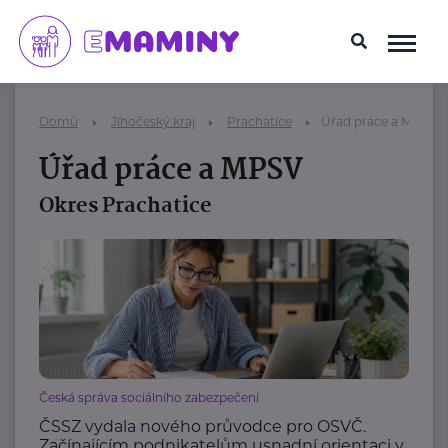
Domů
Jihočeský kraj
Prachatice
Úřad práce a MPSV
Úřad práce a MPSV
Okres Prachatice
Česká správa sociálního zabezpečení
ČSSZ vydala nového průvodce pro OSVČ.
Začínajícím podnikatelům usnadní orientaci v