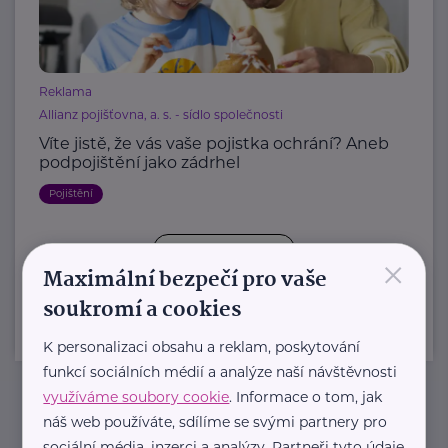
Reklama
Allianz pojišťovna, a. s. - sídlo společnosti
Víte jistě, že vás vaše pojistka ochrání? Aneb
podpojištění jako zádrhel
Pojištění
×
Další články
Maximální bezpečí pro vaše
soukromí a cookies
K personalizaci obsahu a reklam, poskytování
funkcí sociálních médií a analýze naší návštěvnosti
využíváme soubory cookie
. Informace o tom, jak
náš web používáte, sdílíme se svými partnery pro
Newsletter
sociální média, inzerci a analýzy. Partneři tyto údaje