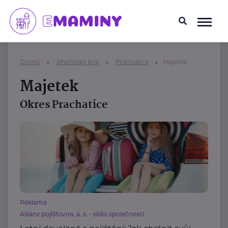
Domů
Jihočeský kraj
Prachatice
Majetek
Majetek
Okres Prachatice
Reklama
Allianz pojišťovna, a. s. - sídlo společnosti