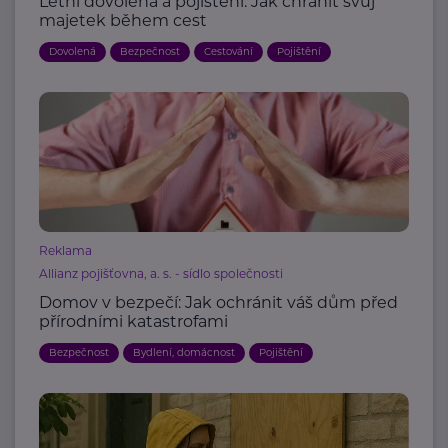
Letní dovolená a pojištění: Jak chránit svůj
majetek během cest
Dovolená
Bezpečnost
Cestování
Pojištění
Reklama
Allianz pojišťovna, a. s. - sídlo společnosti
Domov v bezpečí: Jak ochránit váš dům před
přírodními katastrofami
Bezpečnost
Bydlení, domácnost
Pojištění