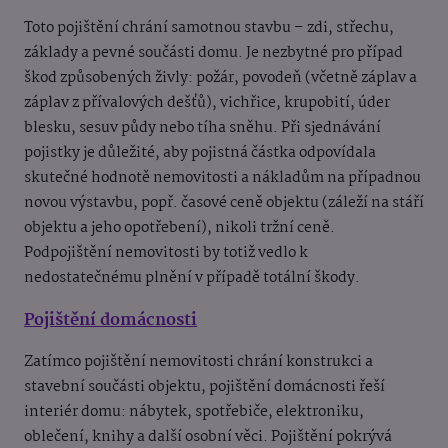
Toto pojištění chrání samotnou stavbu – zdi, střechu,
základy a pevné součásti domu. Je nezbytné pro případ
škod způsobených živly: požár, povodeň (včetně záplav a
záplav z přívalových dešťů), vichřice, krupobití, úder
blesku, sesuv půdy nebo tíha sněhu. Při sjednávání
pojistky je důležité, aby pojistná částka odpovídala
skutečné hodnotě nemovitosti a nákladům na případnou
novou výstavbu, popř. časové ceně objektu (záleží na stáří
objektu a jeho opotřebení), nikoli tržní ceně.
Podpojištění nemovitosti by totiž vedlo k
nedostatečnému plnění v případě totální škody.
Pojištění domácnosti
Zatímco pojištění nemovitosti chrání konstrukci a
stavební součásti objektu, pojištění domácnosti řeší
interiér domu: nábytek, spotřebiče, elektroniku,
oblečení, knihy a další osobní věci. Pojištění pokrývá