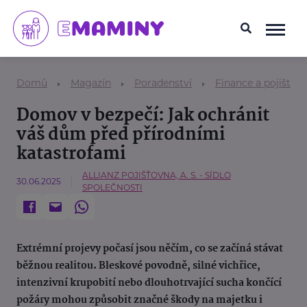
Domů
Magazín
Poradenství
Finance a pojištění
Domov v bezpečí: Jak ochránit
váš dům před přírodními
katastrofami
ALLIANZ POJIŠŤOVNA, A. S. - SÍDLO
30.06.2025
SPOLEČNOSTI
Extrémní projevy počasí jsou něčím, co se začíná stávat
běžnou realitou. Bleskové povodně, silné vichřice,
intenzivní krupobití nebo dlouhotrvající sucha končící
požáry mohou způsobit značné škody na majetku i