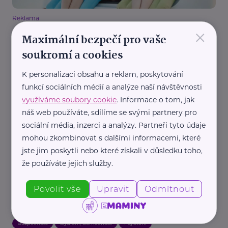
Reklama
×
Allianz pojišťovna, a. s. - sídlo společnosti
Maximální bezpečí pro vaše
Letní dovolená a pojištění: Jak chránit svůj
soukromí a cookies
majetek během cest
Dovolená
Bezpečnost
Cestování
Pojištění
K personalizaci obsahu a reklam, poskytování
funkcí sociálních médií a analýze naší návštěvnosti
využíváme soubory cookie
. Informace o tom, jak
náš web používáte, sdílíme se svými partnery pro
sociální média, inzerci a analýzy. Partneři tyto údaje
mohou zkombinovat s dalšími informacemi, které
jste jim poskytli nebo které získali v důsledku toho,
že používáte jejich služby.
Reklama
Allianz pojišťovna, a. s. - sídlo společnosti
Povolit vše
Upravit
Odmítnout
Jak se připravit na sezónu přírodních katastrof:
Tipy pro majitele domů
Bezpečnost
Bydlení, domácnost
Pojištění