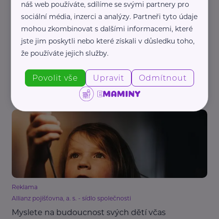
náš web používáte, sdílíme se svými partnery pro
sociální média, inzerci a analýzy. Partneři tyto údaje
mohou zkombinovat s dalšími informacemi, které
jste jim poskytli nebo které získali v důsledku toho,
Reklama
že používáte jejich služby.
Allianz pojišťovna, a. s. - sídlo společnosti
Podnikáte? Nepodceňujte pojištění
Povolit vše
Upravit
Odmítnout
Pojištění
Reklama
Allianz pojišťovna, a. s. - sídlo společnosti
Myslete na budoucnost svých dětí včas