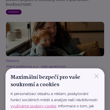
budoucnosti
Pojištění
Reklama
Allianz pojišťovna, a. s. - sídlo společnosti
×
Zdraví máme jen jedno, ale často na něj
Maximální bezpečí pro vaše
nemyslíme dostatečně a včas
soukromí a cookies
Pojištění
K personalizaci obsahu a reklam, poskytování
funkcí sociálních médií a analýze naší návštěvnosti
využíváme soubory cookie
. Informace o tom, jak