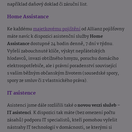
například daňový doklad či záruční list.
Home Assistance
Ke každému
majetkovému pojištění
od Allianz pojišťovny
máte navíc k dispozici asistenční služby
Home
Assistance
dostupné 24 hodin denně, 7 dní v týdnu.
Vyřeší zabouchnuté klíče, výskyt nepřátelských
hlodavců, invazi obtížného hmyzu, poruchu domácího
elektrospotřebiče, ale i právní poradenství související
s vaším běžným občanským životem (sousedské spory,
spory ze smluv či z vlastnického práva).
IT asistence
Asistenci jsme dále rozšířili také o
novou verzi služeb –
IT asistenci
. K dispozici tak máte (bez omezení počtu
zásahů) podporu IT specialistů, kteří pomohou vyřešit
nástrahy IT technologií v domácnosti, se kterými si