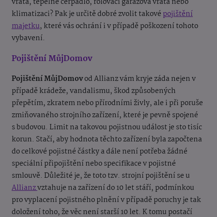
vrata, tepelné čerpadlo, rolovací garážová vrata nebo
klimatizaci? Pak je určitě dobré zvolit takové
pojištění
majetku
, které vás ochrání i v případě poškození tohoto
vybavení.
Pojištění MůjDomov
Pojištění MůjDomov
od Allianz vám kryje záda nejen v
případě krádeže, vandalismu, škod způsobených
přepětím, zkratem nebo přírodními živly, ale i při poruše
zmiňovaného strojního zařízení, které je pevně spojené
s budovou. Limit na takovou pojistnou událost je sto tisíc
korun. Stačí, aby hodnota těchto zařízení byla započtena
do celkové pojistné částky a dále není potřeba žádné
speciální připojištění nebo specifikace v pojistné
smlouvě. Důležité je, že toto tzv. strojní pojištění se u
Allianz
vztahuje na zařízení do 10 let stáří, podmínkou
pro vyplacení pojistného plnění v případě poruchy je tak
doložení toho, že věc není starší 10 let. K tomu postačí