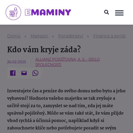
Domů
Magazín
Poradenství
Finance a pojištění
Kdo vám kryje záda?
ALLIANZ POJIŠŤOVNA, A. S. - SÍDLO
26.02.2025
SPOLEČNOSTI
Investujete čas a peníze do svého domu nebo bytu a jeho
vybavení? Hodnota vašeho majetku se tak zvyšuje a
určitě stojí za to, zamyslet se nad tím, zda jej máte
správně pojištěný. Může se vám také stát, že vám přijde
vhod rychlá a účinná pomoc, například když si
zabouchnete klíče nebo potřebujete poradit se svým