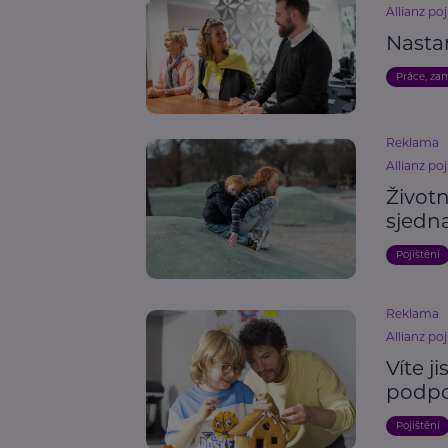
Allianz poj
Nasta
Práce, za
Reklama
Allianz poj
Životn
sjedna
Pojištění
Reklama
Allianz poj
Víte j
podpoj
Pojištění