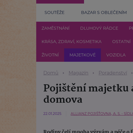
SOUTĚŽE
BAZAR S OBLEČENÍM
ZAMĚSTNÁNÍ
DLUHOVÝ RÁDCE
P
KRÁSA, ZDRAVÍ, KOSMETIKA
OSTATNÍ
ŽIVOTNÍ
MAJETKOVÉ
VOZIDLA
Domů
Magazín
Poradenství
Pojištění majetku 
domova
22.01.2025
ALLIANZ POJIŠŤOVNA, A. S. - SÍ
Rodiny čelí mnoha výzvám a péče o fin