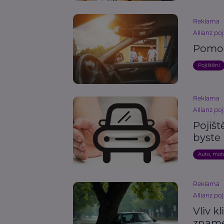
Reklama
Allianz poj
Pomoc
Pojištění
Reklama
Allianz poj
Pojišt
byste
Auto, mot
Reklama
Allianz poj
Vliv k
zname