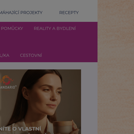
ÁHAJÍCÍ PROJEKTY
RECEPTY
Í POMŮCKY
REALITY A BYDLENÍ
L/KA
CESTOVNÍ