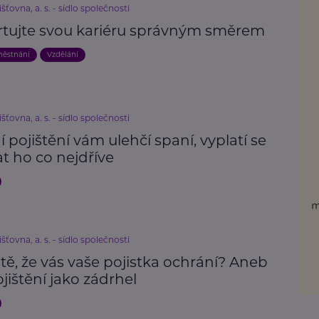
išťovna, a. s. - sídlo společnosti
rtujte svou kariéru správným směrem
městnání
Vzdělání
išťovna, a. s. - sídlo společnosti
í pojištění vám ulehčí spaní, vyplatí se
t ho co nejdříve
išťovna, a. s. - sídlo společnosti
istě, že vás vaše pojistka ochrání? Aneb
ištění jako zádrhel