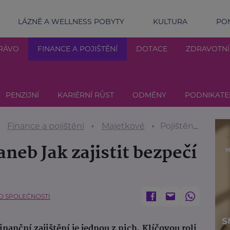
LÁZNĚ A WELLNESS POBYTY
KULTURA
POM
RÁVO
FINANCE A POJIŠTĚNÍ
DOTACE
ZDRAVOTN
PENZIJNÍ
KARIÉRNÍ RŮST
ODMĚNY
PODNIKATE
Finance a pojištění
Majetkové
Pojištění majetku aneb Jak zajistit bezpečí domova
aneb Jak zajistit bezpečí
DLO SPOLEČNOSTI
anční zajištění je jednou z nich. Klíčovou roli