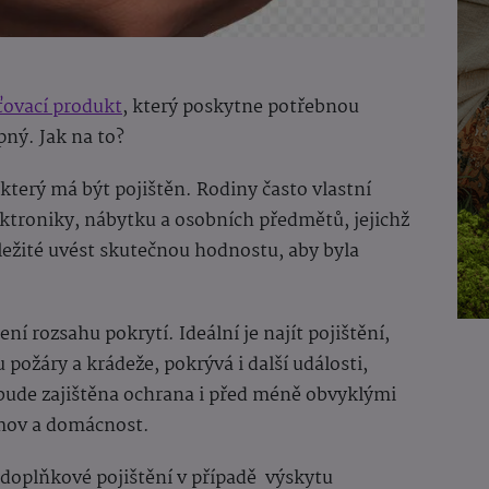
ťovací produkt
, který poskytne potřebnou
ný. Jak na to?
terý má být pojištěn. Rodiny často vlastní
ektroniky, nábytku a osobních předmětů, jejichž
ležité uvést skutečnou hodnostu, aby byla
ní rozsahu pokrytí. Ideální je najít pojištění,
 požáry a krádeže, pokrývá i další události,
 bude zajištěna ochrana i před méně obvyklými
omov a domácnost.
ší doplňkové pojištění v případě výskytu