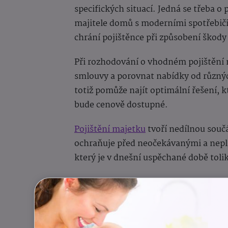
specifických situací. Jedná se třeba o 
majitele domů s moderními spotřebiči
chrání pojištěnce při způsobení škody
Při rozhodování o vhodném pojištění
smlouvy a porovnat nabídky od různýc
totiž pomůže najít optimální řešení, 
bude cenově dostupné.
Pojištění majetku
tvoří nedílnou souč
ochraňuje před neočekávanými a nepl
který je v dnešní uspěchané době toli
Autor: redakce eMaminy.cz