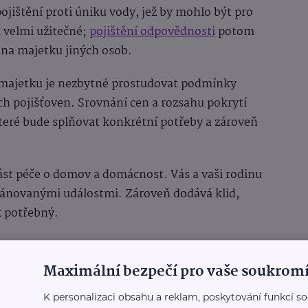
pojištění proti úniku vody, jež by mohlo být pro
 velmi užitečné;
pojištění odpovědnosti
potom
 na majetku jiných osob.
 majetku je nezbytné prostudovat podmínky
h pojišťoven. Srovnání cen a rozsahu pokrytí
které bude splňovat konkrétní potřeby a zároveň
ást péče o domov a domácnost. Vás a vaši rodinu
ánovanými událostmi. Zároveň dodává klid,
k potřebný.
Maximální bezpečí pro vaše soukromí
K personalizaci obsahu a reklam, poskytování funkcí so