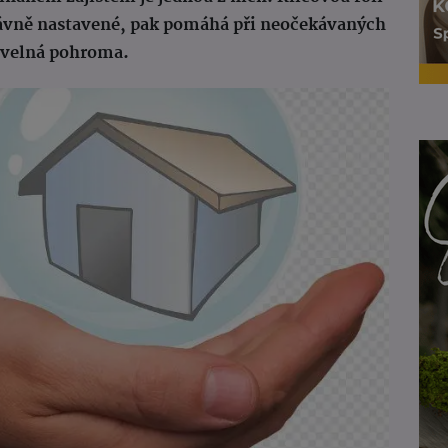
správně nastavené, pak pomáhá při neočekávaných
živelná pohroma.