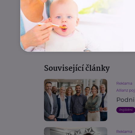
Pojištění
Související články
Reklama
Allianz poj
Podni
Pojištění
Reklama