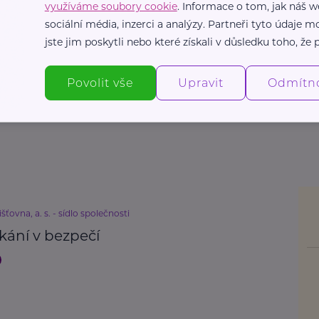
využíváme soubory cookie
. Informace o tom, jak náš w
sociální média, inzerci a analýzy. Partneři tyto údaje
jste jim poskytli nebo které získali v důsledku toho, že p
Povolit vše
Upravit
Odmítn
išťovna, a. s. - sídlo společnosti
kání v bezpečí