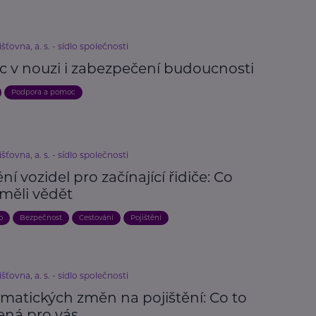
išťovna, a. s. - sídlo společnosti
 v nouzi i zabezpečení budoucnosti
Podpora a pomoc
išťovna, a. s. - sídlo společnosti
ění vozidel pro začínající řidiče: Co
 měli vědět
o
Bezpečnost
Cestování
Pojištění
išťovna, a. s. - sídlo společnosti
limatických změn na pojištění: Co to
ná pro vás