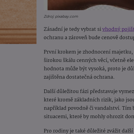
Zdroj: pixabay.com
Zásadní je tedy vybrat si
vhodný pojiš
ochranu a zároveň bude cenově dostup
První krokem je zhodnocení majetku, k
širokou škálu cenných věcí, včetně el
hodnota může být vysoká, proto je dů
zajištěna dostatečná ochrana.
Další důležitou fázi představuje vymeze
které kromě základních rizik, jako jsou
například povodně či vandalství. Tím
situacemi, které by mohly ohrozit d
Pro rodiny je také důležité zvážit dal