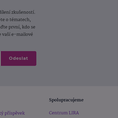
dílení zkušeností.
ěte o tématech,
te první, kdo se
e vaší e-mailové
Odeslat
Spolupracujeme
Centrum LIRA
ý příspěvek