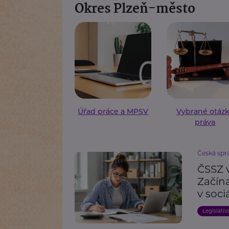
Okres Plzeň-město
Úřad práce a MPSV
Vybrané otáz
práva
Česká spr
ČSSZ 
Začín
v soc
Legislativ