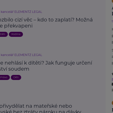
í kancelář ELEMENTZ LEGAL
ozbilo cizí věc – kdo to zaplatí? Možná
e překvapeni
Děti
Rodina
í kancelář ELEMENTZ LEGAL
e nehlásí k dítěti? Jak funguje určení
ství soudem
Právo
Děti
 přivydělat na mateřské nebo
ovské bez ztráty nároku na dávky