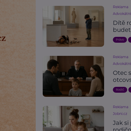
Reklama
Advokátn
Dítě r
budet
Právo
Reklama
Advokátn
Otec s
otcov
Rodič
Reklama
Jobni.cz
Jak si
rodič