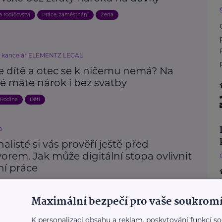
a rodičovství
Práce, zaměstnání
Žena
í kancelář ELEMENTZ LEGAL
e dítě a otec se k ničemu nemá? Na
é máte nárok i bez svatby
Rodina
Děti
a
alisté si vás prověří ještě před
rem. Jak může digitální stopa ovlivnit
ní práce
zvoj
Práce, zaměstnání
Technologie
Maximální bezpečí pro vaše soukromí
K personalizaci obsahu a reklam, poskytování funkcí so
Další články