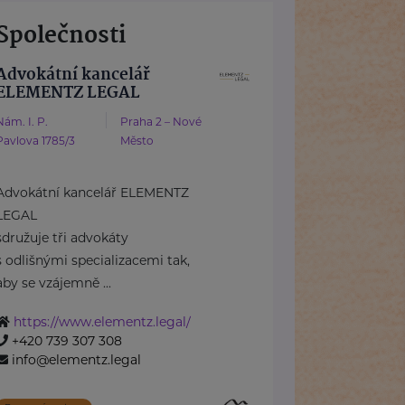
Společnosti
Advokátní kancelář
ELEMENTZ LEGAL
Nám. I. P.
Praha 2 – Nové
Pavlova 1785/3
Město
Advokátní kancelář ELEMENTZ
LEGAL
sdružuje tři advokáty
s odlišnými specializacemi tak,
aby se vzájemně ...
https://www.elementz.legal/
+420 739 307 308
info@elementz.legal