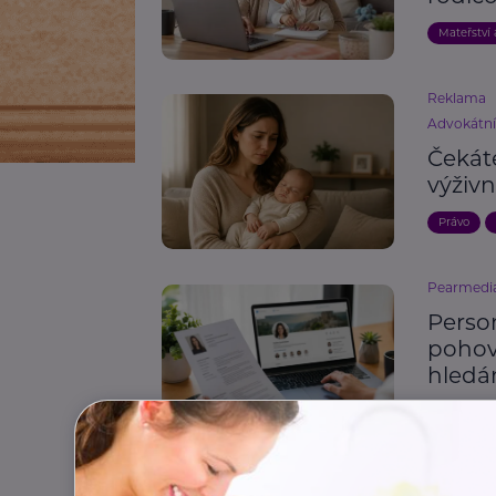
Mateřství 
Reklama
Advokátn
Čekát
výživn
Právo
Pearmedi
Person
pohovo
hledá
Osobní ro