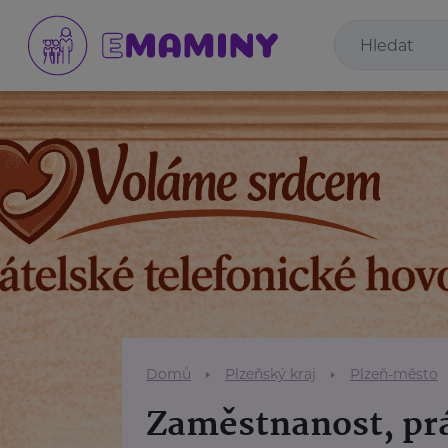
Domů
Plzeňský kraj
Plzeň-město
Zaměstnanost, prá