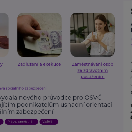
ky
Zadlužení a exekuce
Zaměstnávání osob
ze zdravotním
postižením
áva sociálního zabezpečení
vydala nového průvodce pro OSVČ.
ajícím podnikatelům usnadní orientaci
iálním zabezpečení
a
Práce, zaměstnání
Vzdělání