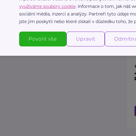
využíváme soubory cookie
. Informace o tom, jak náš w
sociální média, inzerci a analýzy. Partneři tyto údaje
jste jim poskytli nebo které získali v důsledku toho, že p
Povolit vše
Upravit
Odmítn