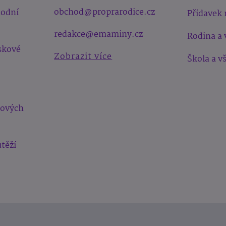
obchod@proprarodice.cz
hodní
Přídavek 
redakce@emaminy.cz
Rodina a 
skové
Zobrazit více
Škola a v
bových
těží