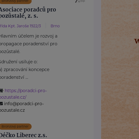
Bronzový partner
Asociace poradců pro
pozůstalé, z. s.
třída Kpt. Jaroše 1922/3
Brno
Hlavním účelem je rozvoj a
propagace poradenství pro
pozůstalé.
Sdružení usiluje o:
a) zpracování koncepce
poradenství ...
https://poradci-pro-
pozustale.cz/
info@poradci-pro-
pozustale.cz
Bronzový partner
Déčko Liberec z.s.