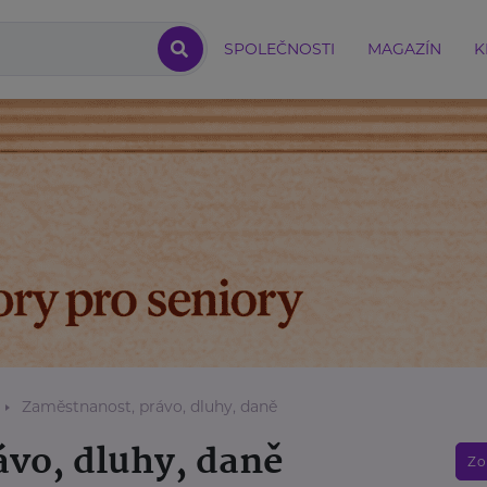
SPOLEČNOSTI
MAGAZÍN
K
Zaměstnanost, právo, dluhy, daně
vo, dluhy, daně
Zo