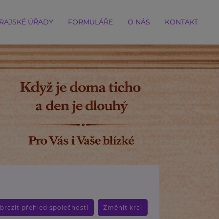
RAJSKÉ ÚŘADY
FORMULÁŘE
O NÁS
KONTAKT
brazit přehled společností
Změnit kraj