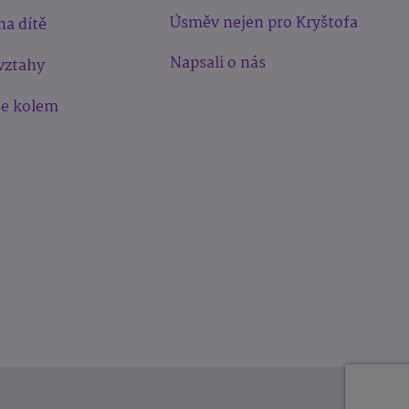
Úsměv nejen pro Kryštofa
na dítě
Napsali o nás
vztahy
še kolem