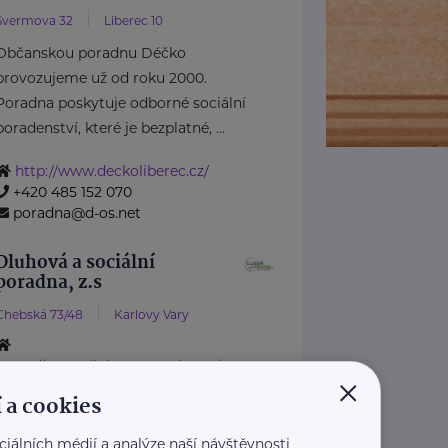
Švermova 32
Liberec 10
Občanskou poradnu Déčko
provozujeme už od roku 2000.
Poradna poskytuje odborné sociální
poradenství, které je bezplatné, ...
http://www.deckoliberec.cz/
+420 485 152 070
poradna@d-os.net
Dluhová a sociální
poradna, z.s
Chebská 73/48
Karlovy Vary
https://www.dluhovaporadna.cz/
×
+420 800 214 214
 a cookies
info@dluhovaporadna.cz
ciálních médií a analýze naší návštěvnosti