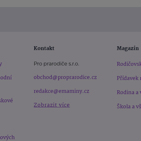
Kontakt
Magazín
y
Rodičovsk
Pro prarodiče s.r.o.
obchod@proprarodice.cz
hodní
Přídavek 
redakce@emaminy.cz
Rodina a 
skové
Zobrazit více
Škola a v
bových