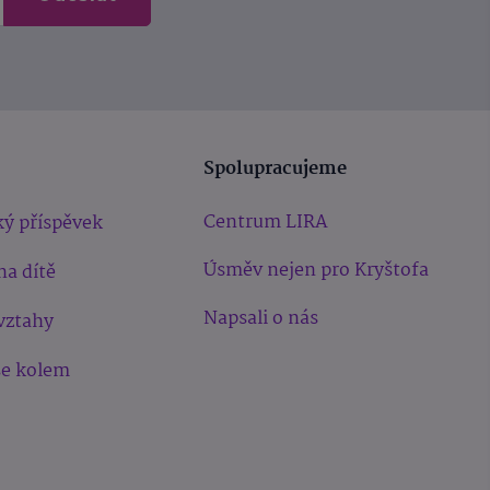
Spolupracujeme
Centrum LIRA
ý příspěvek
Úsměv nejen pro Kryštofa
na dítě
Napsali o nás
vztahy
še kolem