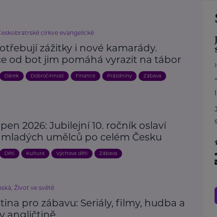
Českobratrské církve evangelické
otřebují zážitky i nové kamarády.
ce od bot jim pomáhá vyrazit na tábor
Dárek
Dobročinnost
Finance
Prázdniny
Zábava
en 2026: Jubilejní 10. ročník oslaví
t mladých umělců po celém Česku
Děti
Kultura
Výchova dětí
Zábava
ská, Život ve světě
tina pro zábavu: Seriály, filmy, hudba a
v angličtině