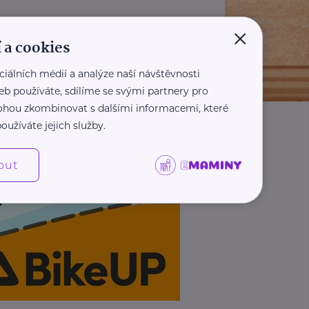
×
 a cookies
ciálních médií a analýze naší návštěvnosti
eb používáte, sdílíme se svými partnery pro
 mohou zkombinovat s dalšími informacemi, které
oužíváte jejich služby.
out