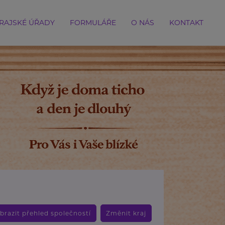
RAJSKÉ ÚŘADY
FORMULÁŘE
O NÁS
KONTAKT
brazit přehled společností
Změnit kraj