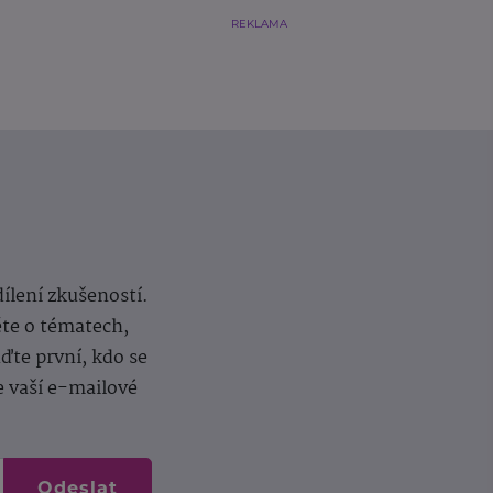
REKLAMA
dílení zkušeností.
ěte o tématech,
te první, kdo se
e vaší e-mailové
Odeslat