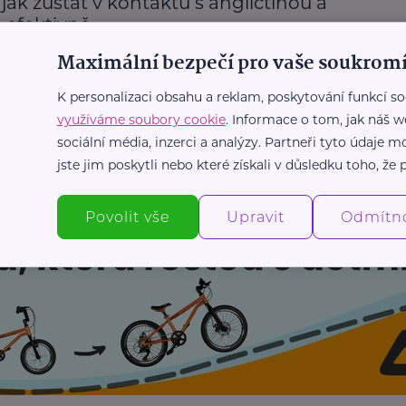
, jak zůstat v kontaktu s angličtinou a
e efektivně
Maximální bezpečí pro vaše soukromí
Zábava
Angličtina
Žena
K personalizaci obsahu a reklam, poskytování funkcí so
využíváme soubory cookie
. Informace o tom, jak náš w
Další články
sociální média, inzerci a analýzy. Partneři tyto údaje
jste jim poskytli nebo které získali v důsledku toho, že p
Povolit vše
Upravit
Odmítn