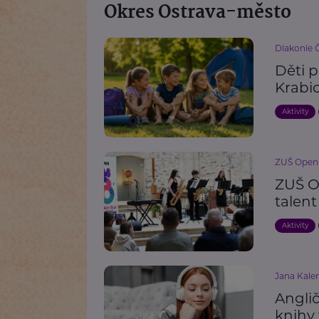
Okres Ostrava-město
Diakonie 
Děti p
Krabi
Aktivity
ZUŠ Open
ZUŠ Op
talen
Aktivity
Jana Kalen
Anglič
knihy 