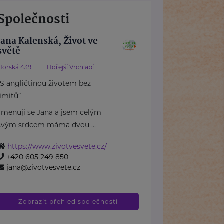
Společnosti
Jana Kalenská, Život ve
světě
Horská 439
Hořejší Vrchlabí
“S angličtinou životem bez
limitů”
Jmenuji se Jana a jsem celým
svým srdcem máma dvou ...
https://www.zivotvesvete.cz/
+420 605 249 850
jana@zivotvesvete.cz
Zobrazit přehled společností