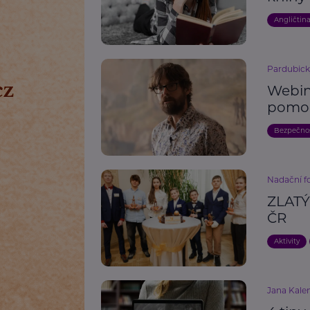
Angličtin
Pardubick
Webin
pomo
Bezpečno
Nadační fo
ZLATÝ
ČR
Aktivity
Jana Kalen