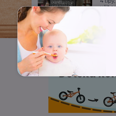
4 tipy
učit s
Vzdělání