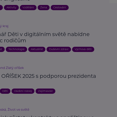
a
Aktivity
Vzdělání
Žena
Cestování
ý kraj
ář Děti v digitálním světě nabídne
c rodičům
st
Technologie
Aktuálně
Duševní zdraví
Výchova dětí
nd Zlatý oříšek
 OŘÍŠEK 2025 s podporou prezidenta
Děti
Osobní rozvoj
Zajímavost
ská, Život ve světě