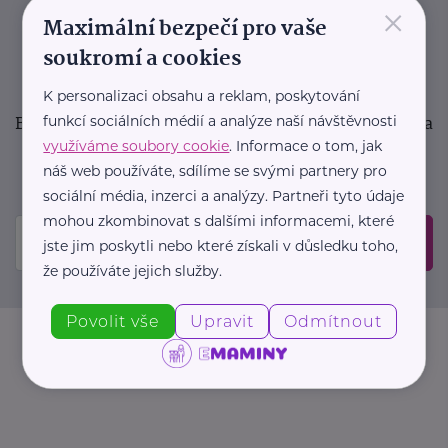
×
podpora pro rodiče i sdílení zkušeností. Takový je
Maximální bezpečí pro vaše
Newsletter webu eMaminy.cz. Přihlaste se k jeho
soukromí a cookies
odběru a čtěte o tématech, které vám pomohou
v náročném období nebo zpříjemní rodinný život.
K personalizaci obsahu a reklam, poskytování
Buďte první, kdo se dozví o nových článcích, akcích a
funkcí sociálních médií a analýze naší návštěvnosti
využíváme soubory cookie
. Informace o tom, jak
událostech. Prosíme, potvrďte odběr ve vaší e-
náš web používáte, sdílíme se svými partnery pro
mailové schránce.
sociální média, inzerci a analýzy. Partneři tyto údaje
mohou zkombinovat s dalšími informacemi, které
Odeslat
jste jim poskytli nebo které získali v důsledku toho,
že používáte jejich služby.
Povolit vše
Upravit
Odmítnout