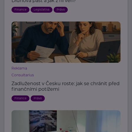
Dluhová past a jak z ní ven?
Finance
Legislativa
Právo
Reklama
Consultarius
Zadluženost v Česku roste: jak se chránit před
finančními potížemi
Finance
Právo