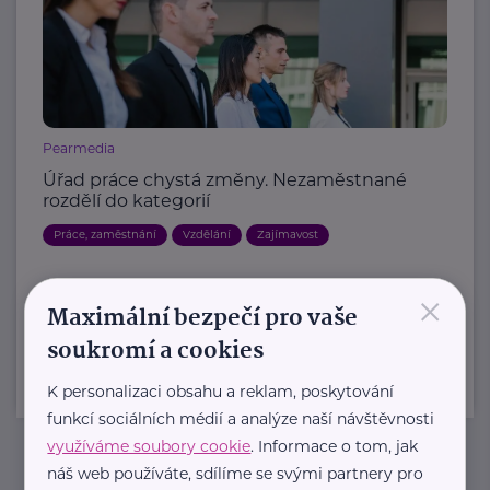
Pearmedia
Úřad práce chystá změny. Nezaměstnané
rozdělí do kategorií
Práce, zaměstnání
Vzdělání
Zajímavost
×
Další články
Maximální bezpečí pro vaše
soukromí a cookies
K personalizaci obsahu a reklam, poskytování
funkcí sociálních médií a analýze naší návštěvnosti
využíváme soubory cookie
. Informace o tom, jak
náš web používáte, sdílíme se svými partnery pro