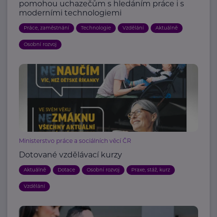
pomohou uchazečům s hledáním práce i s
moderními technologiemi
Práce, zaměstnání
Technologie
Vzdělání
Aktuálně
Osobní rozvoj
Ministerstvo práce a sociálních věcí ČR
Dotované vzdělávací kurzy
Aktuálně
Dotace
Osobní rozvoj
Praxe, stáž, kurz
Vzdělání