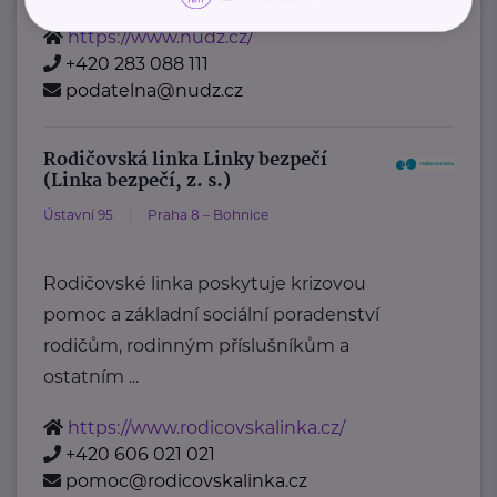
https://www.nudz.cz/
+420 283 088 111
podatelna@nudz.cz
Rodičovská linka Linky bezpečí
(Linka bezpečí, z. s.)
Ústavní 95
Praha 8 – Bohnice
Rodičovské linka poskytuje krizovou
pomoc a základní sociální poradenství
rodičům, rodinným příslušníkům a
ostatním ...
https://www.rodicovskalinka.cz/
+420 606 021 021
pomoc@rodicovskalinka.cz