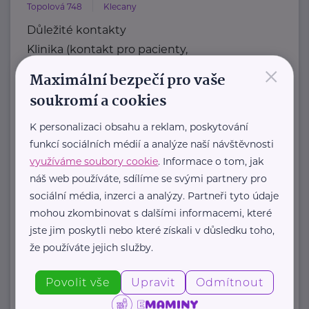
Topolová 748
Klecany
Důležité kontakty
Klinika (kontakt pro pacienty,
×
objednávání)
Maximální bezpečí pro vaše
Telefon
soukromí a cookies
+420 283 088 244
E-mail
K personalizaci obsahu a reklam, poskytování
funkcí sociálních médií a analýze naší návštěvnosti
ambulance@nudz.cz
využíváme soubory cookie
. Informace o tom, jak
Zdravotní dokumentace
náš web používáte, sdílíme se svými partnery pro
Telefon
sociální média, inzerci a analýzy. Partneři tyto údaje
+420 283 088 111
mohou zkombinovat s dalšími informacemi, které
E-mail
jste jim poskytli nebo které získali v důsledku toho,
datová schránka: uehpcbb
že používáte jejich služby.
Recepce
Telefon
Povolit vše
Upravit
Odmítnout
+420 ...