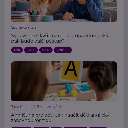
Spoluškola, z. s.
Synovi hrozí kvůli nemoci propadnutí. Jaký
pak bude další postup?
Děti
Rodič
Škola
Vzdělání
Jana Kalenská, Život ve světě
Angličtina pro děti: Jak naučit děti anglicky
zábavnou formou