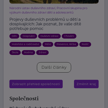
Národní ústav duševního zdraví, Pracovní skupina pro
výzkum duševního zdraví dětí a adolescentů
Projevy duševních problémů u dětí a
dospívajících: Jak poznat, že vaše dítě
potřebuje pomoc
Děti
Dospívání
Duševní zdraví
Chování
Mateřství a rodičovství
Péče
Prevence, léčba
Rodič
Škola
Rodina
Zdraví
Další články
Zobrazit přehled společností
Změnit kraj
Společnosti