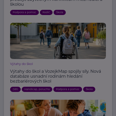
školou
Podpora a pomoc
Rodič
Škola
Výtahy do škol
Výtahy do škol a VozejkMap spojily síly. Nová
databáze usnadní rodinám hledání
bezbariérových škol
Děti
Handicap, porucha
Podpora a pomoc
Škola