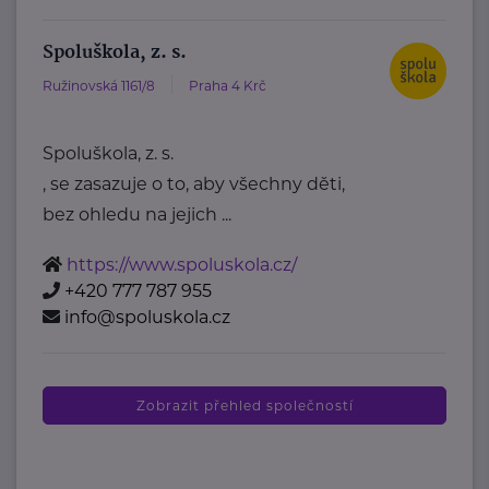
Spoluškola, z. s.
Ružinovská 1161/8
Praha 4 Krč
Spoluškola, z. s.
, se zasazuje o to, aby všechny děti,
bez ohledu na jejich ...
https://www.spoluskola.cz/
+420 777 787 955
info@spoluskola.cz
Zobrazit přehled společností