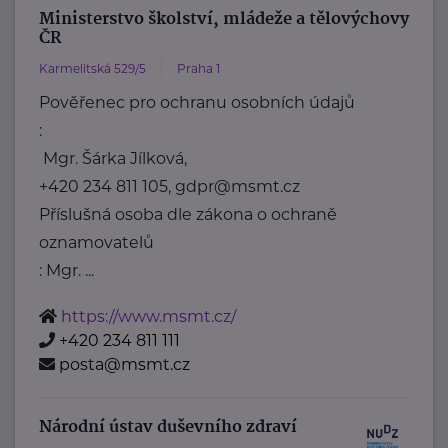
Ministerstvo školství, mládeže a tělovýchovy
ČR
Karmelitská 529/5
Praha 1
Pověřenec pro ochranu osobních údajů
:
Mgr. Šárka Jílková,
+420 234 811 105, gdpr@msmt.cz
Příslušná osoba dle zákona o ochraně
oznamovatelů
: Mgr. ...
https://www.msmt.cz/
+420 234 811 111
posta@msmt.cz
Národní ústav duševního zdraví