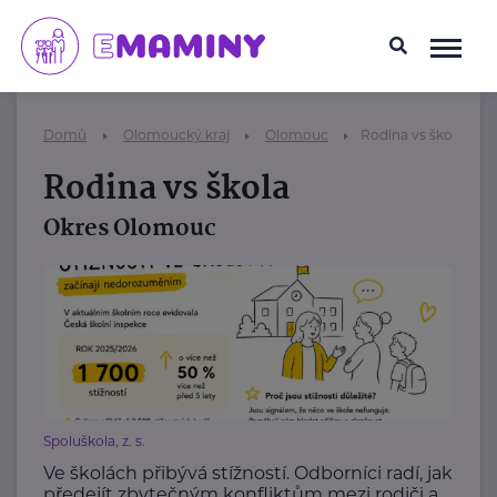
Domů
Olomoucký kraj
Olomouc
Rodina vs škola
Rodina vs škola
Okres Olomouc
Spoluškola, z. s.
Ve školách přibývá stížností. Odborníci radí, jak
předejít zbytečným konfliktům mezi rodiči a