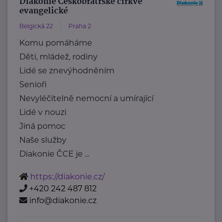
Diakonie Českobratrské církve
evangelické
Belgická 22
Praha 2
Komu pomáháme
Děti, mládež, rodiny
Lidé se znevýhodněním
Senioři
Nevyléčitelně nemocní a umírající
Lidé v nouzi
Jiná pomoc
Naše služby
Diakonie ČCE je ...
https://diakonie.cz/
+420 242 487 812
info@diakonie.cz