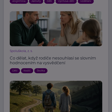
Angličtina
Aktivity
Děti
Výchova dětí
Vzdělání
Spoluškola, z. s.
Co dělat, když rodiče nesouhlasí se slovním
hodnocením na vysvědčení
Děti
Rodič
Školka