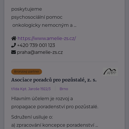
poskytujeme
psychosociální pomoc
onkologicky nemocným a ...
https://www.amelie-zs.cz/
+420 739 001 123
praha@amelie-zs.cz
Bronzový partner
Asociace poradců pro pozůstalé, z. s.
třída Kpt. Jaroše 1922/3
Brno
Hlavním účelem je rozvoj a
propagace poradenství pro pozůstalé.
Sdružení usiluje o:
a) zpracování koncepce poradenství ...