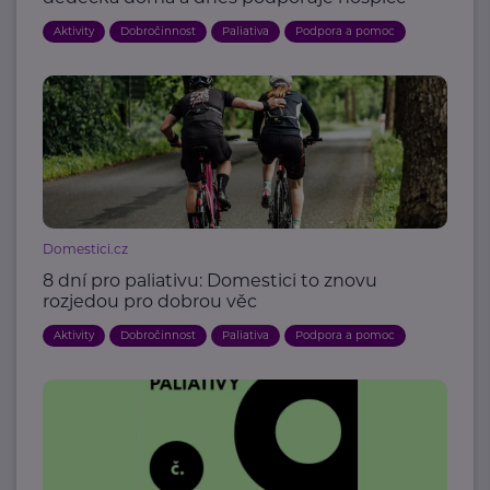
Aktivity
Dobročinnost
Paliativa
Podpora a pomoc
Domestici.cz
8 dní pro paliativu: Domestici to znovu
rozjedou pro dobrou věc
Aktivity
Dobročinnost
Paliativa
Podpora a pomoc