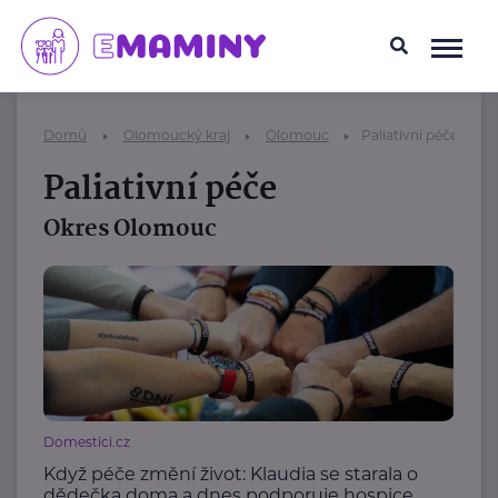
Domů
Olomoucký kraj
Olomouc
Paliativní péče
Paliativní péče
Okres Olomouc
Domestici.cz
Když péče změní život: Klaudia se starala o
dědečka doma a dnes podporuje hospice