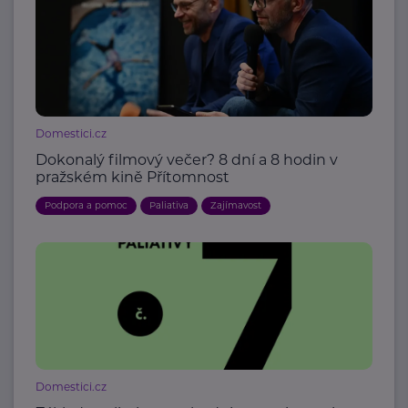
Domestici.cz
Dokonalý filmový večer? 8 dní a 8 hodin v
pražském kině Přítomnost
Podpora a pomoc
Paliativa
Zajímavost
Domestici.cz