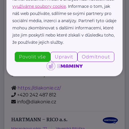
Belgická 22
Praha 2
využíváme soubory cookie
. Informace o tom, jak
Komu pomáháme
náš web používáte, sdílíme se svými partnery pro
Děti, mládež, rodiny
sociální média, inzerci a analýzy. Partneři tyto údaje
Lidé se znevýhodněním
mohou zkombinovat s dalšími informacemi, které
Senioři
jste jim poskytli nebo které získali v důsledku toho,
že používáte jejich služby.
Nevyléčitelně nemocní a umírající
Lidé v nouzi
Povolit vše
Upravit
Odmítnout
Jiná pomoc
Naše služby
Diakonie ČCE je ...
https://diakonie.cz/
+420 242 487 812
info@diakonie.cz
HARTMANN – RICO a.s.
Masarykovo nám. 77
Veverská Bítýška