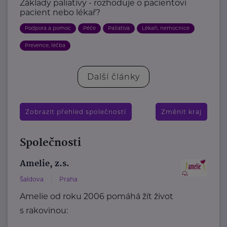
Základy paliativy - rozhoduje o pacientovi
pacient nebo lékař?
Podpora a pomoc
Péče
Paliativa
Lékaři, nemocnice
Prevence, léčba
Další články
Zobrazit přehled společností
Změnit kraj
Společnosti
Amelie, z.s.
Šaldova
Praha
Amelie od roku 2006 pomáhá žít život
s rakovinou: