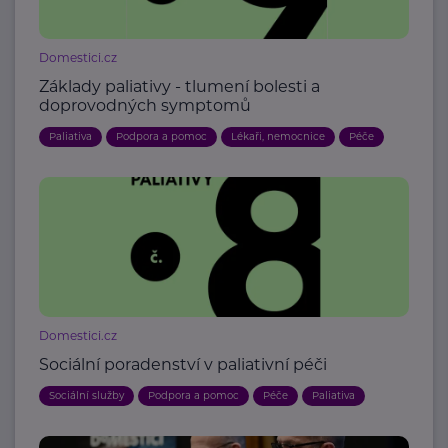
Domestici.cz
Základy paliativy - tlumení bolesti a
doprovodných symptomů
Paliativa
Podpora a pomoc
Lékaři, nemocnice
Péče
Domestici.cz
Sociální poradenství v paliativní péči
Sociální služby
Podpora a pomoc
Péče
Paliativa