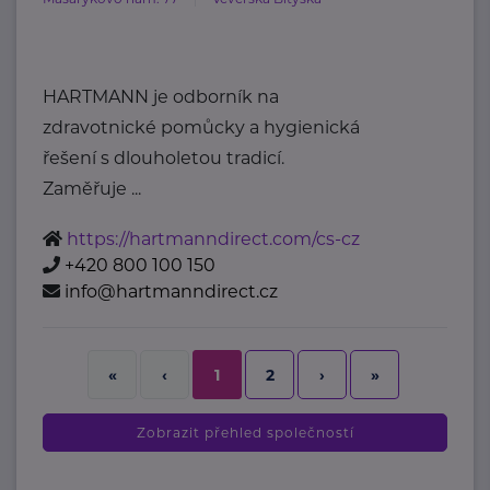
HARTMANN je odborník na
zdravotnické pomůcky a hygienická
řešení s dlouholetou tradicí.
Zaměřuje ...
https://hartmanndirect.com/cs-cz
+420 800 100 150
info@hartmanndirect.cz
2
›
»
«
‹
1
Zobrazit přehled společností