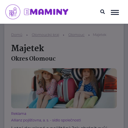
Domů
Olomoucký kraj
Olomouc
Majetek
Majetek
Okres Olomouc
Reklama
Allianz pojišťovna, a. s. - sídlo společnosti