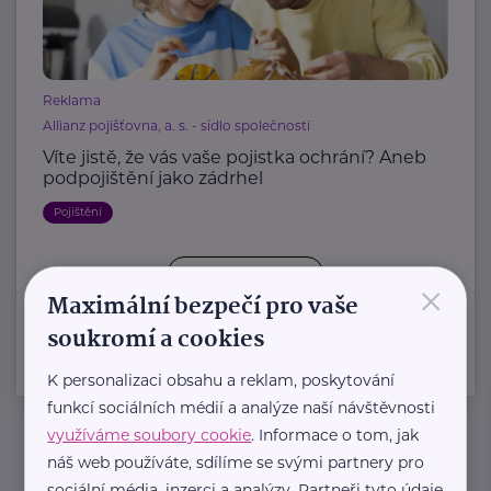
Reklama
Allianz pojišťovna, a. s. - sídlo společnosti
Víte jistě, že vás vaše pojistka ochrání? Aneb
podpojištění jako zádrhel
Pojištění
×
Další články
Maximální bezpečí pro vaše
soukromí a cookies
K personalizaci obsahu a reklam, poskytování
funkcí sociálních médií a analýze naší návštěvnosti
využíváme soubory cookie
. Informace o tom, jak
náš web používáte, sdílíme se svými partnery pro
Newsletter
sociální média, inzerci a analýzy. Partneři tyto údaje