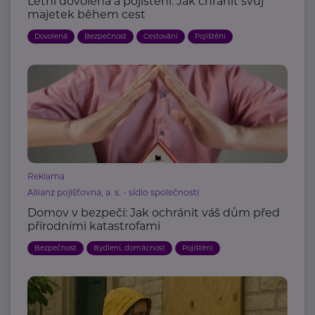
Letní dovolená a pojištění: Jak chránit svůj
majetek během cest
Dovolená
Bezpečnost
Cestování
Pojištění
Reklama
Allianz pojišťovna, a. s. - sídlo společnosti
Domov v bezpečí: Jak ochránit váš dům před
přírodními katastrofami
Bezpečnost
Bydlení, domácnost
Pojištění