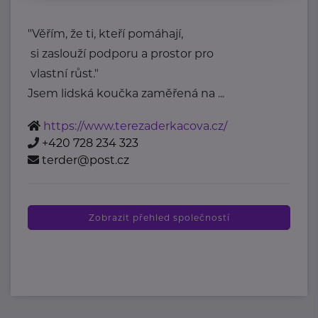
"Věřím, že ti, kteří pomáhají,
si zaslouží podporu a prostor pro
vlastní růst."
Jsem lidská koučka zaměřená na ...
https://www.terezaderkacova.cz/
+420 728 234 323
terder@post.cz
Zobrazit přehled společností