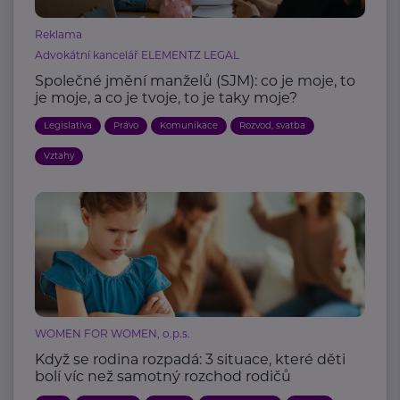
Reklama
Advokátní kancelář ELEMENTZ LEGAL
Společné jmění manželů (SJM): co je moje, to
je moje, a co je tvoje, to je taky moje?
Legislativa
Právo
Komunikace
Rozvod, svatba
Vztahy
WOMEN FOR WOMEN, o.p.s.
Když se rodina rozpadá: 3 situace, které děti
bolí víc než samotný rozchod rodičů