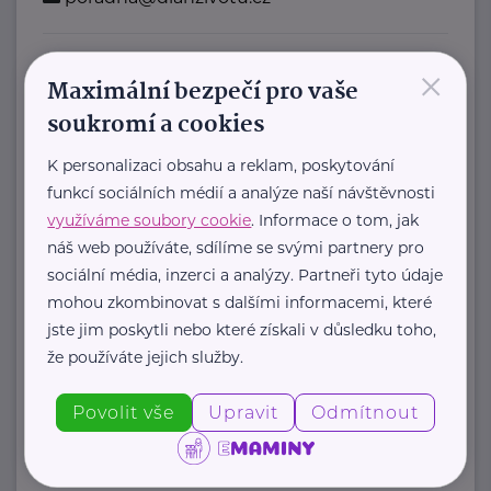
×
Bronzový partner
Maximální bezpečí pro vaše
Rodinná síť
soukromí a cookies
Klimentská 1246/1
Praha 1
K personalizaci obsahu a reklam, poskytování
funkcí sociálních médií a analýze naší návštěvnosti
Průvodce světem náhradní rodinné
využíváme soubory cookie
. Informace o tom, jak
péče v ČR
náš web používáte, sdílíme se svými partnery pro
Portál Rodinná síť je přední
sociální média, inzerci a analýzy. Partneři tyto údaje
informační platforma zaměřená ...
mohou zkombinovat s dalšími informacemi, které
jste jim poskytli nebo které získali v důsledku toho,
https://rodinnasit.cz/
že používáte jejich služby.
info@rodinnasit.cz
Povolit vše
Upravit
Odmítnout
Tereza Derkačová
Krkonošská 153
Vrchlabí