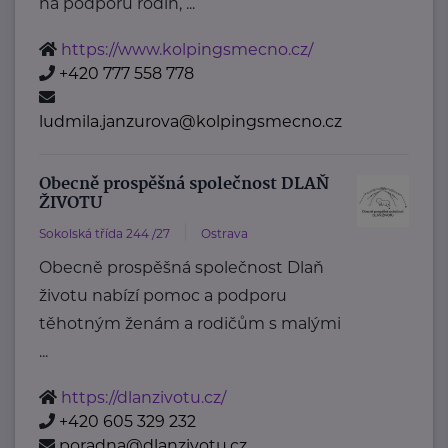
na podporu rodin, ...
https://www.kolpingsmecno.cz/
+420 777 558 778
ludmila.janzurova@kolpingsmecno.cz
Obecně prospěšná společnost DLAŇ
ŽIVOTU
Sokolská třída 244 /27
Ostrava
Obecně prospěšná společnost Dlaň
životu nabízí pomoc a podporu
těhotným ženám a rodičům s malými
...
https://dlanzivotu.cz/
+420 605 329 232
poradna@dlanzivotu.cz