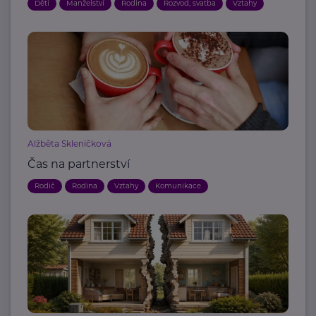
Děti
Manželství
Rodina
Rozvod, svatba
Vztahy
Alžběta Skleničková
Čas na partnerství
Rodič
Rodina
Vztahy
Komunikace