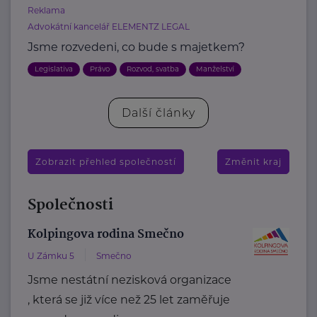
Reklama
Advokátní kancelář ELEMENTZ LEGAL
Jsme rozvedeni, co bude s majetkem?
Legislativa
Právo
Rozvod, svatba
Manželství
Další články
Zobrazit přehled společností
Změnit kraj
Společnosti
Kolpingova rodina Smečno
U Zámku 5
Smečno
Jsme nestátní nezisková organizace
, která se již více než 25 let zaměřuje