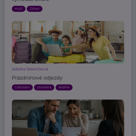
Muži
Zdraví
Alžběta Skleničková
Prázdninové odjezdy
Cestování
Dovolená
Rodina