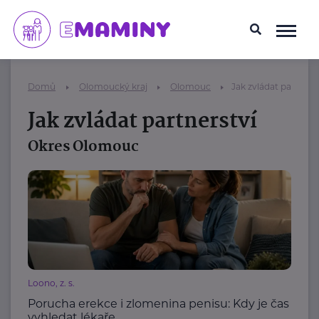
Domů
Olomoucký kraj
Olomouc
Jak zvládat partners
Jak zvládat partnerství
Okres Olomouc
Loono, z. s.
Porucha erekce i zlomenina penisu: Kdy je čas
vyhledat lékaře