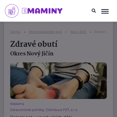
Domů
Moravskoslezský kraj
Nový Jičín
Zdravé obutí
Zdravé obutí
Okres Nový Jičín
Reklama
Zdravotnické potřeby, Distribuce PZT, s.r.o.