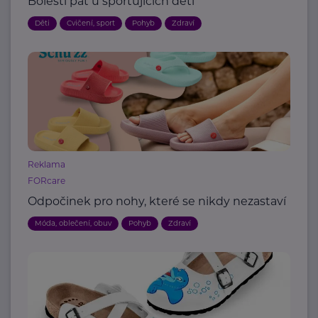
Bolesti pat u sportujících dětí
Děti
Cvičení, sport
Pohyb
Zdraví
Reklama
FORcare
Odpočinek pro nohy, které se nikdy nezastaví
Móda, oblečení, obuv
Pohyb
Zdraví