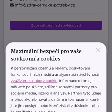
info@zdravotnicke-potreby.cz
Zobrazit přehled společností
×
Maximální bezpečí pro vaše
soukromí a cookies
K personalizaci obsahu a reklam, poskytování
Newsletter
funkcí sociálních médií a analýze naší návštěvnosti
využíváme soubory cookie
. Informace o tom, jak
Pravidelný přísun novinek, inspirace na každý den,
náš web používáte, sdílíme se svými partnery pro
podpora pro rodiče i sdílení zkušeností. Takový je
sociální média, inzerci a analýzy. Partneři tyto údaje
Newsletter webu eMaminy.cz. Přihlaste se k jeho
mohou zkombinovat s dalšími informacemi, které
odběru a čtěte o tématech, které vám pomohou
jste jim poskytli nebo které získali v důsledku toho,
že používáte jejich služby.