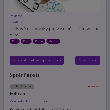
Reklama
FORcare
Korkové nazouváky pro Vaše děti – zdravé cool
boty
Děti
Péče
Zdraví
Vánoce
Zobrazit přehled společností
Změnit kraj
Společnosti
Stříbrný partner
FORcare
Palackého 187
Turnov
Společnost Distribuce PZT, s. r. o.