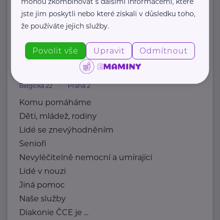
mohou zkombinovat s dalšími informacemi, které
jste jim poskytli nebo které získali v důsledku toho,
https://paliativnicentrum.cz/
že používáte jejich služby.
office@paliativnicentrum.cz
Povolit vše
Upravit
Odmítnout
Diakonie Českobratrské církve
evangelické
Belgická 22
Praha 2
Komu pomáháme
Děti, mládež, rodiny
Lidé se znevýhodněním
Senioři
Nevyléčitelně nemocní a umírající
Lidé v nouzi
Jiná pomoc
Naše služby
Diakonie ČCE je ...