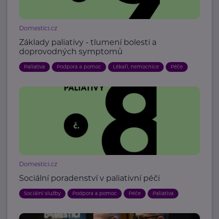
Domestici.cz
Základy paliativy - tlumení bolesti a
doprovodných symptomů
Paliativa
Podpora a pomoc
Lékaři, nemocnice
Péče
Domestici.cz
Sociální poradenství v paliativní péči
Sociální služby
Podpora a pomoc
Péče
Paliativa