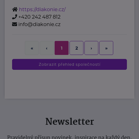
https://diakonie.cz/
+420 242 487 812
info@diakonie.cz
2
›
»
«
‹
1
Zobrazit přehled společností
Newsletter
Pravidelný přísun novinek, inspirace na každý den,