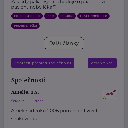
Základy paliativy - rozhoduje o pacientovi
pacient nebo lékař?
Podpora a pomoc
Péče
Paliativa
Lékaři, nemocnice
Prevence, léčba
Další články
Zobrazit přehled společností
Změnit kraj
Společnosti
Amelie, z.s.
Šaldova
Praha
Amelie od roku 2006 pomáhá žít život
s rakovinou: