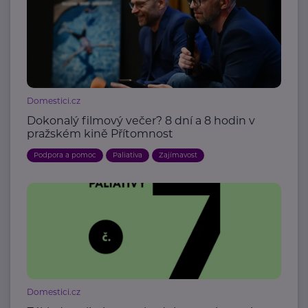
Domestici.cz
Dokonalý filmový večer? 8 dní a 8 hodin v
pražském kině Přítomnost
Podpora a pomoc
Paliativa
Zajímavost
Domestici.cz