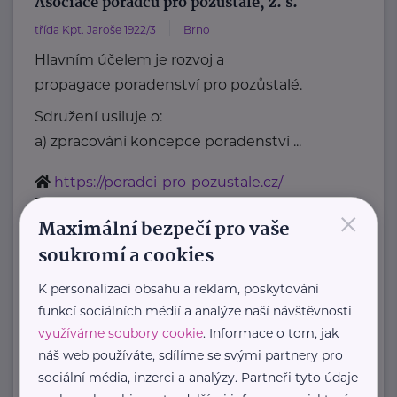
Asociace poradců pro pozůstalé, z. s.
třída Kpt. Jaroše 1922/3
Brno
Hlavním účelem je rozvoj a
propagace poradenství pro pozůstalé.
Sdružení usiluje o:
a) zpracování koncepce poradenství ...
https://poradci-pro-pozustale.cz/
info@poradci-pro-pozustale.cz
×
Maximální bezpečí pro vaše
soukromí a cookies
Centrum paliativní péče
Dykova 1165/15
Praha 10 Vinohrady
K personalizaci obsahu a reklam, poskytování
funkcí sociálních médií a analýze naší návštěvnosti
"Zlepšujeme péči o umírající v České
využíváme soubory cookie
. Informace o tom, jak
republice, a napříč systémem
náš web používáte, sdílíme se svými partnery pro
zdravotní a sociální péče."
sociální média, inzerci a analýzy. Partneři tyto údaje
Přinášíme data ...