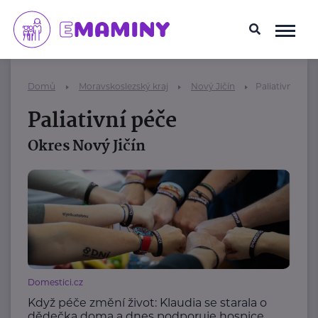
Domů
Moravskoslezský kraj
Nový Jičín
Paliativní péče
Paliativní péče
Okres Nový Jičín
Domestici.cz
Když péče změní život: Klaudia se starala o
dědečka doma a dnes podporuje hospice