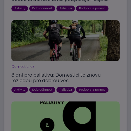
Aktivity
Dobročinnost
Paliativa
Podpora a pomoc
Domestici.cz
8 dní pro paliativu: Domestici to znovu
rozjedou pro dobrou věc
Aktivity
Dobročinnost
Paliativa
Podpora a pomoc