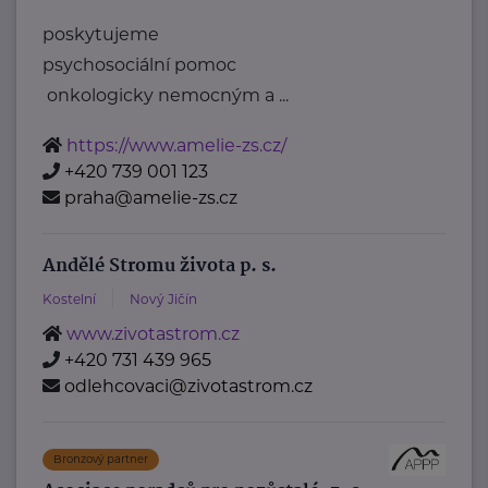
poskytujeme
psychosociální pomoc
onkologicky nemocným a ...
https://www.amelie-zs.cz/
+420 739 001 123
praha@amelie-zs.cz
Andělé Stromu života p. s.
Kostelní
Nový Jičín
www.zivotastrom.cz
+420 731 439 965
odlehcovaci@zivotastrom.cz
Bronzový partner