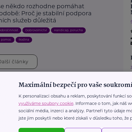
se někdo rozhodne pomáhat
odobě: Proč je stabilní podpora
ních služeb důležitá
obročinnost
Dobrovolnictví
Handicap, porucha
a pomoc
Rodina
Další články
Maximální bezpečí pro vaše soukromí
K personalizaci obsahu a reklam, poskytování funkcí so
využíváme soubory cookie
. Informace o tom, jak náš w
sociální média, inzerci a analýzy. Partneři tyto údaje
jste jim poskytli nebo které získali v důsledku toho, že p