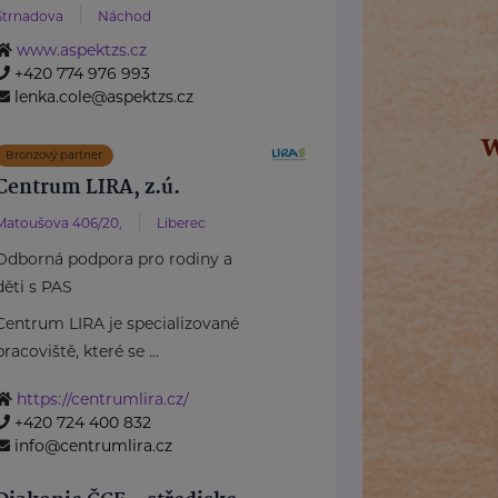
Strnadova
Náchod
www.aspektzs.cz
+420 774 976 993
lenka.cole@aspektzs.cz
Bronzový partner
Centrum LIRA, z.ú.
Matoušova 406/20,
Liberec
Odborná podpora pro rodiny a
děti s PAS
Centrum LIRA je specializované
pracoviště, které se ...
https://centrumlira.cz/
+420 724 400 832
info@centrumlira.cz