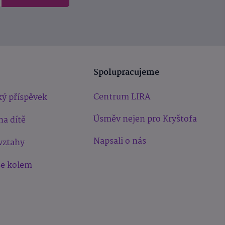
Spolupracujeme
Centrum LIRA
ý příspěvek
Úsměv nejen pro Kryštofa
na dítě
Napsali o nás
vztahy
še kolem