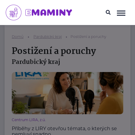
Domů
Pardubický kraj
Postižení a poruchy
Postižení a poruchy
Pardubický kraj
Centrum LIRA, z.ú.
Příběhy z LIRY otevřou témata, o kterých se
nemluví snadno