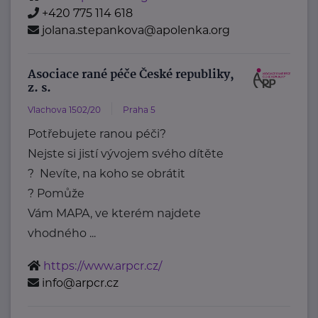
+420 775 114 618
jolana.stepankova@apolenka.org
Asociace rané péče České republiky,
z. s.
Vlachova 1502/20
Praha 5
Potřebujete ranou péči?
Nejste si jistí vývojem svého dítěte
? Nevíte, na koho se obrátit
? Pomůže
Vám MAPA, ve kterém najdete
vhodného ...
https://www.arpcr.cz/
info@arpcr.cz