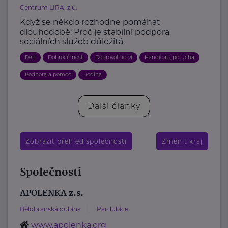
Centrum LIRA, z.ú.
Když se někdo rozhodne pomáhat
dlouhodobě: Proč je stabilní podpora
sociálních služeb důležitá
Děti
Dobročinnost
Dobrovolnictví
Handicap, porucha
Podpora a pomoc
Rodina
Další články
Zobrazit přehled společností
Změnit kraj
Společnosti
APOLENKA z.s.
Bělobranská dubina
Pardubice
www.apolenka.org