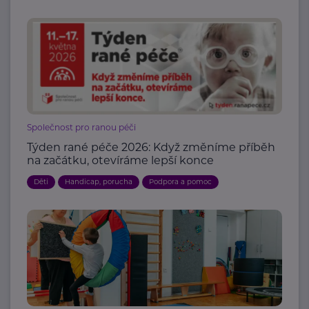
Společnost pro ranou péči
Týden rané péče 2026: Když změníme příběh
na začátku, otevíráme lepší konce
Děti
Handicap, porucha
Podpora a pomoc