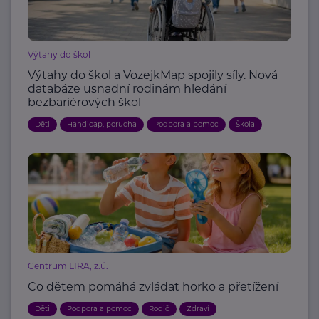
Výtahy do škol
Výtahy do škol a VozejkMap spojily síly. Nová
databáze usnadní rodinám hledání
bezbariérových škol
Děti
Handicap, porucha
Podpora a pomoc
Škola
Centrum LIRA, z.ú.
Co dětem pomáhá zvládat horko a přetížení
Děti
Podpora a pomoc
Rodič
Zdraví