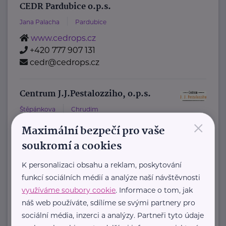
CEDR Pardubice o.p.s.
Jana Palacha
Pardubice
www.cedrops.cz
+420 777 907 131
cedr@cedrops.cz
Centrum J.J.Pestalozziho, o.p.s.
Štěpánkova
Chrudim
×
Maximální bezpečí pro vaše
Nestátní nezisková organizace, která
soukromí a cookies
poskytuje poradenské, vzdělávací a
K personalizaci obsahu a reklam, poskytování
sociální služby ohroženým nebo
funkcí sociálních médií a analýze naší návštěvnosti
znevýhodněným skupinám.
využíváme soubory cookie
. Informace o tom, jak
Kontakty na ...
náš web používáte, sdílíme se svými partnery pro
sociální média, inzerci a analýzy. Partneři tyto údaje
http://www.pestalozzi.cz