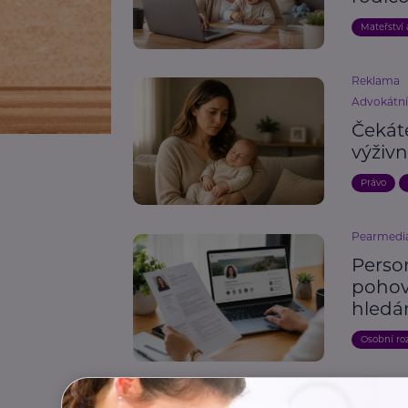
Mateřství 
Reklama
Advokátn
Čekát
výživn
Právo
Pearmedi
Person
pohovo
hledá
Osobní ro