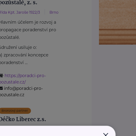
pozůstalé, z. s.
třída Kpt. Jaroše 1922/3
Brno
Hlavním účelem je rozvoj a
propagace poradenství pro
pozůstalé.
Sdružení usiluje o:
a) zpracování koncepce
poradenství ...
https://poradci-pro-
pozustale.cz/
info@poradci-pro-
pozustale.cz
Bronzový partner
Déčko Liberec z.s.
×
Švermova 32
Liberec 10