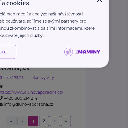
 a cookies
Občanskou poradnu Déčko
provozujeme už od roku 2000.
ciálních médií a analýze naší návštěvnosti
Poradna poskytuje odborné sociální
eb používáte, sdílíme se svými partnery pro
poradenství, které je bezplatné, ...
 mohou zkombinovat s dalšími informacemi, které
oužíváte jejich služby.
http://www.deckoliberec.cz/
+420 485 152 070
poradna@d-os.net
out
Dluhová a sociální
poradna, z.s
Chebská 73/48
Karlovy Vary
https://www.dluhovaporadna.cz/
+420 800 214 214
info@dluhovaporadna.cz
2
›
»
«
‹
1