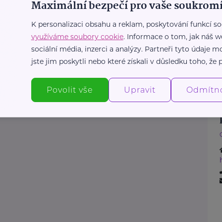
Maximální bezpečí pro vaše soukromí
K personalizaci obsahu a reklam, poskytování funkcí so
využíváme soubory cookie
. Informace o tom, jak náš w
sociální média, inzerci a analýzy. Partneři tyto údaje
jste jim poskytli nebo které získali v důsledku toho, že p
Povolit vše
Upravit
Odmítn