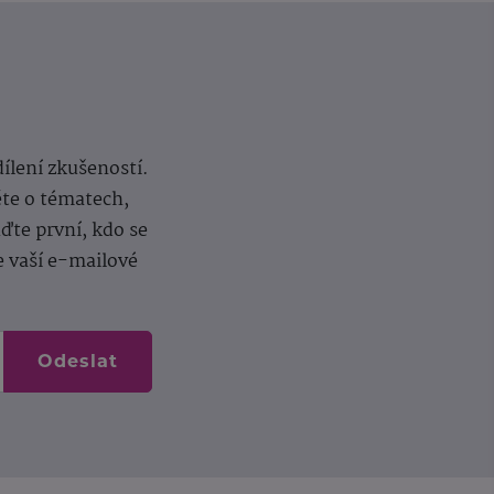
dílení zkušeností.
ěte o tématech,
te první, kdo se
e vaší e-mailové
Odeslat