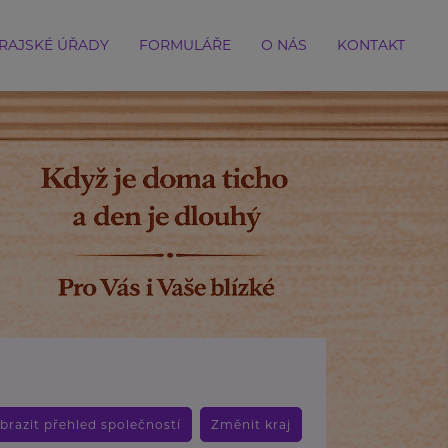
RAJSKÉ ÚŘADY
FORMULÁŘE
O NÁS
KONTAKT
brazit přehled společností
Změnit kraj