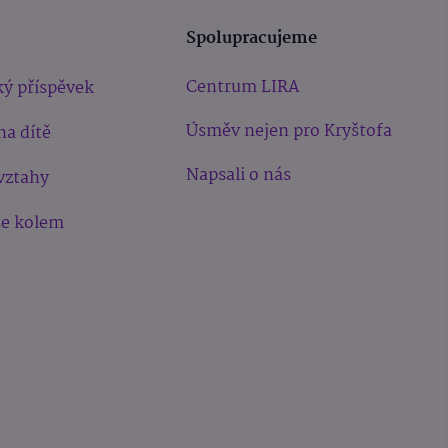
Spolupracujeme
Centrum LIRA
ý příspěvek
Úsměv nejen pro Kryštofa
na dítě
Napsali o nás
vztahy
še kolem