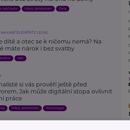
a rodičovství
Práce, zaměstnání
Žena
í kancelář ELEMENTZ LEGAL
e dítě a otec se k ničemu nemá? Na
é máte nárok i bez svatby
Rodina
Děti
a
alisté si vás prověří ještě před
rem. Jak může digitální stopa ovlivnit
ní práce
zvoj
Práce, zaměstnání
Technologie
Další články