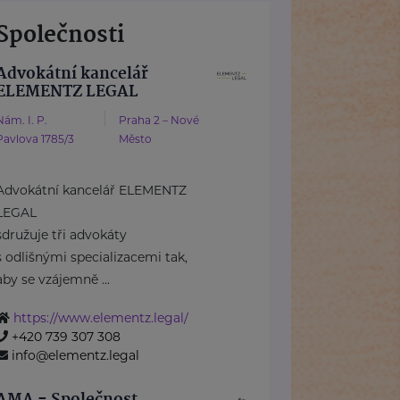
Společnosti
Advokátní kancelář
ELEMENTZ LEGAL
Nám. I. P.
Praha 2 – Nové
Pavlova 1785/3
Město
Advokátní kancelář ELEMENTZ
LEGAL
sdružuje tři advokáty
s odlišnými specializacemi tak,
aby se vzájemně ...
https://www.elementz.legal/
+420 739 307 308
info@elementz.legal