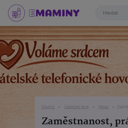
Domů
Ústecký kraj
Most
Zaměs
Zaměstnanost, prá