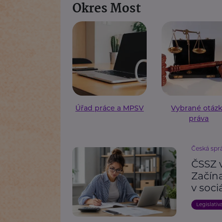
Okres Most
Úřad práce a MPSV
Vybrané otáz
práva
Česká spr
ČSSZ 
Začín
v soc
Legislativ