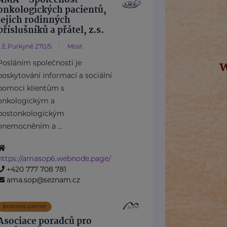
AMA - Společnost
onkologických pacientů,
jejich rodinných
příslušníků a přátel, z.s.
J.E.Purkyně 270/5
Most
Posláním společnosti je
poskytování informací a sociální
pomoci klientům s
onkologickým a
postonkologickým
onemocněním a ...
https://amasop6.webnode.page/
+420 777 708 781
ama.sop@seznam.cz
Bronzový partner
Asociace poradců pro