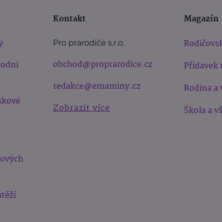
Kontakt
Magazín
y
Rodičovsk
Pro prarodiče s.r.o.
obchod@proprarodice.cz
hodní
Přídavek 
redakce@emaminy.cz
Rodina a 
skové
Zobrazit více
Škola a v
bových
těží