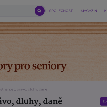
SPOLEČNOSTI
MAGAZÍN
K
tnanost, právo, dluhy, daně
vo, dluhy, daně
Zo