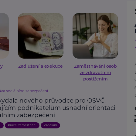
ky
Zadlužení a exekuce
Zaměstnávání osob
ze zdravotním
postižením
áva sociálního zabezpečení
vydala nového průvodce pro OSVČ.
ajícím podnikatelům usnadní orientaci
iálním zabezpečení
a
Práce, zaměstnání
Vzdělání