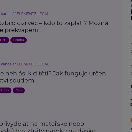
í kancelář ELEMENTZ LEGAL
ozbilo cizí věc – kdo to zaplatí? Možná
e překvapeni
Děti
Rodina
í kancelář ELEMENTZ LEGAL
e nehlásí k dítěti? Jak funguje určení
ství soudem
Právo
Děti
 přivydělat na mateřské nebo
ovské bez ztráty nároku na dávky