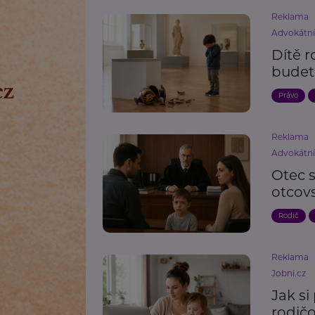
Reklama
Advokátn
Dítě r
budet
Právo
Reklama
Advokátn
Otec s
otcov
Rodič
Reklama
Jobni.cz
Jak si
rodič