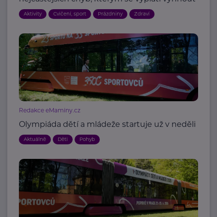
Aktivity
Cvičení, sport
Prázdniny
Zdraví
Redakce eMaminy.cz
Olympiáda dětí a mládeže startuje už v neděli
Aktuálně
Děti
Pohyb