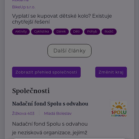
BikeUp s.r.o.
Vyplatí se kupovat dětské kolo? Existuje
chytřejší řešení
Aktivity
Cyklistika
Dárek
Děti
Pohyb
Rodič
Další články
Zobrazit přehled společností
Změnit kraj
Společnosti
Nadační fond Spolu s odvahou
Žižkova 403
Mladá Boleslav
Nadační fond Spolu s odvahou
je nezisková organizace, jejímž