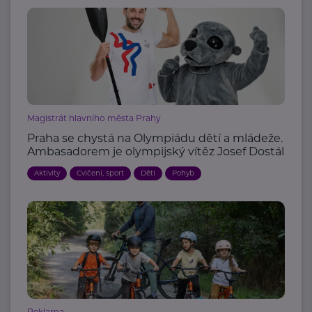
Magistrát hlavního města Prahy
Praha se chystá na Olympiádu dětí a mládeže.
Ambasadorem je olympijský vítěz Josef Dostál
Aktivity
Cvičení, sport
Děti
Pohyb
Reklama