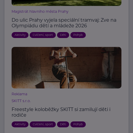
Magistrát hlavního města Prahy
Do ulic Prahy vyjela speciální tramvaj: Zve na
Olympiádu dětí a mládeže 2026
Aktivity
Cvičení, sport
Děti
Pohyb
Reklama
SKITT s.r.o.
Freestyle koloběžky SKITT si zamilují děti i
rodiče
Aktivity
Cvičení, sport
Děti
Pohyb