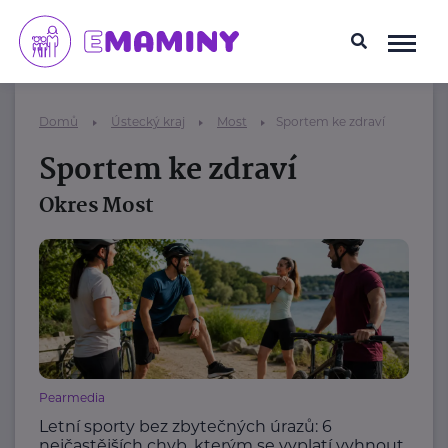
Domů
Ústecký kraj
Most
Sportem ke zdraví
Sportem ke zdraví
Okres Most
Pearmedia
Letní sporty bez zbytečných úrazů: 6
nejčastějších chyb, kterým se vyplatí vyhnout