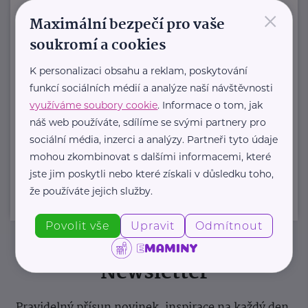
posláním je podporovat duševní
×
Maximální bezpečí pro vaše
zdraví dětí ...
soukromí a cookies
https://spolusodvahou.org/cz/
K personalizaci obsahu a reklam, poskytování
+420 725 565 273
funkcí sociálních médií a analýze naší návštěvnosti
info@spolusodvahou.cz
využíváme soubory cookie
. Informace o tom, jak
náš web používáte, sdílíme se svými partnery pro
sociální média, inzerci a analýzy. Partneři tyto údaje
Zobrazit přehled společností
mohou zkombinovat s dalšími informacemi, které
jste jim poskytli nebo které získali v důsledku toho,
že používáte jejich služby.
Povolit vše
Upravit
Odmítnout
Newsletter
Pravidelný přísun novinek, inspirace na každý den,