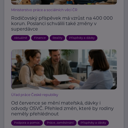
Ministerstvo práce a sociálních věcí ČR
Rodičovský příspěvek má vzrůst na 400 000
korun. Poslanci schválili také změny v
superdávce
Aktuálně
Finance
Reality
Příspěvky a dávky
Úřad práce České republiky
Od července se mění mateřská, dávky i
odvody OSVČ. Přehled změn, které by rodiny
neměly přehlédnout
Podpora a pomoc
Práce, zaměstnání
Příspěvky a dávky