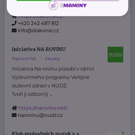
Diakonie ČCE je ...
https://diakonie.cz/
+420 242 487 812
info@diakonie.cz
Iniciativa NA ROVINU
Topolová 748
Klecany
Iniciativa Na rovinu působí v rámci
Výzkumného programu Veřejné
duševní zdraví v NUDZ.
Tvoří ji odborný ...
https://narovinu.net/
narovinu@nudz.cz
Klub svobodných matek z.s.