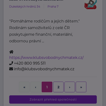
Dukelských hrdinů 34
Praha 7
"Pomáháme rodičům a jejich dětem."
Rodinám samoživitelů z celé ČR
poskytujeme finanční, materiální,
odbornou právní ...
https://www.klubsvobodnychmatek.cz/
+420 800 995 511
info@klubsvobodnychmatek.cz
2
›
»
«
‹
1
Zobrazit přehled společností