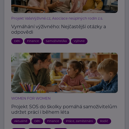
Projekt VašeVýživné.cz, Asociace neúplných rodin z.s.
Vymáhání výživného: Nejčastější otázky a
odpovědi
Děti
Finance
Samoživitel/ka
Výživné
WOMEN FOR WOMEN
Projekt SOS do školky pomáhá samoživitelům
udržet práci i během léta
Aktuálně
Děti
Finance
Práce, zaměstnání
Rodič