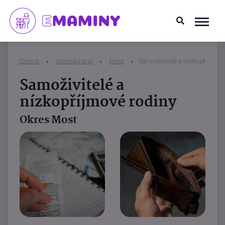
Domů
Ústecký kraj
Most
Samoživitelé a nízkopříjmov
Samoživitelé a
nízkopříjmové rodiny
Okres Most