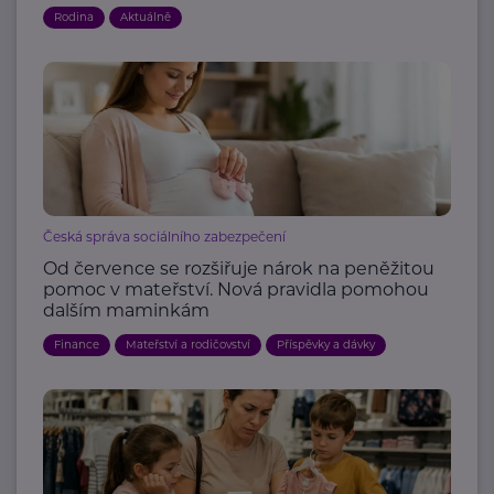
Rodina
Aktuálně
Česká správa sociálního zabezpečení
Od července se rozšiřuje nárok na peněžitou
pomoc v mateřství. Nová pravidla pomohou
dalším maminkám
Finance
Mateřství a rodičovství
Příspěvky a dávky