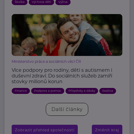
Školka
Výchova dětí
Výživa
Ministerstvo práce a sociálních věcí ČR
Více podpory pro rodiny, děti s autismem i
duševní zdraví. Do sociálních služeb zamíří
stovky milionů korun
Finance
Podpora a pomoc
Příspěvky a dávky
Rodina
Další články
Zobrazit přehled společností
Změnit kraj