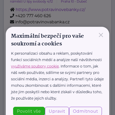
náměstí U lípy svobody 4/12
Praha 10 - Dubeč
https://www.potravinovebanky.cz/
+420 777 460 626
info@potravinovabanka.cz
×
Maximální bezpečí pro vaše
Diakonie Českobratrské církve
soukromí a cookies
evangelické
Belgická 22
Praha 2
K personalizaci obsahu a reklam, poskytování
Komu pomáháme
funkcí sociálních médií a analýze naší návštěvnosti
využíváme soubory cookie
. Informace o tom, jak
Děti, mládež, rodiny
náš web používáte, sdílíme se svými partnery pro
Lidé se znevýhodněním
sociální média, inzerci a analýzy. Partneři tyto údaje
Senioři
mohou zkombinovat s dalšími informacemi, které
Nevyléčitelně nemocní a umírající
jste jim poskytli nebo které získali v důsledku toho,
Lidé v nouzi
že používáte jejich služby.
Jiná pomoc
Naše služby
Povolit vše
Upravit
Odmítnout