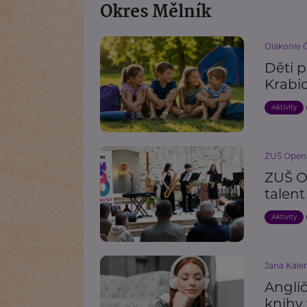
Okres Mělník
Diakonie 
Děti p
Krabi
Aktivity
ZUŠ Open
ZUŠ Op
talen
Aktivity
Jana Kalen
Anglič
knihy 