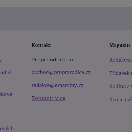
Kontakt
Magazín
y
Rodičovsk
Pro prarodiče s.r.o.
obchod@proprarodice.cz
hodní
Přídavek 
redakce@emaminy.cz
Rodina a 
skové
Zobrazit více
Škola a v
bových