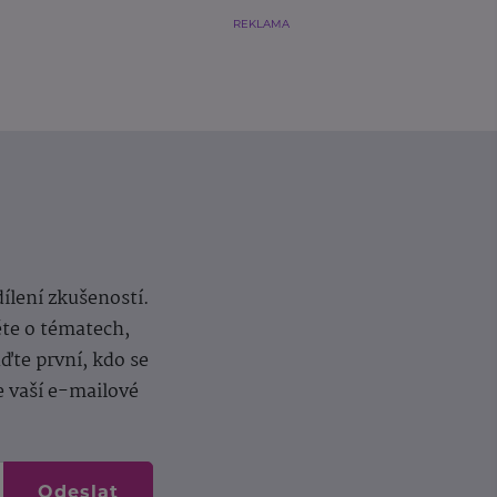
REKLAMA
dílení zkušeností.
ěte o tématech,
te první, kdo se
e vaší e-mailové
Odeslat