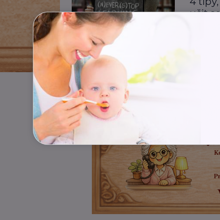
4 tipy
učit s
Vzdělání