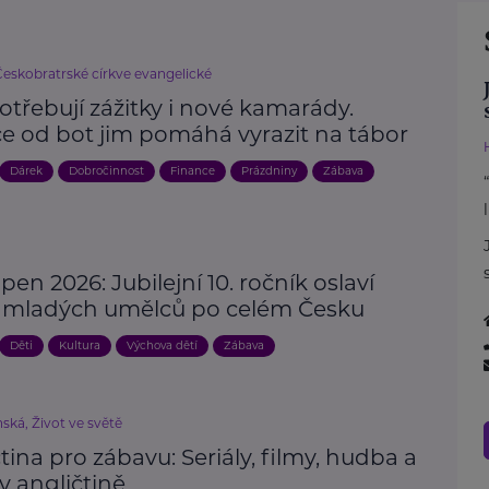
Českobratrské církve evangelické
otřebují zážitky i nové kamarády.
ce od bot jim pomáhá vyrazit na tábor
Dárek
Dobročinnost
Finance
Prázdniny
Zábava
en 2026: Jubilejní 10. ročník oslaví
t mladých umělců po celém Česku
Děti
Kultura
Výchova dětí
Zábava
ská, Život ve světě
tina pro zábavu: Seriály, filmy, hudba a
v angličtině