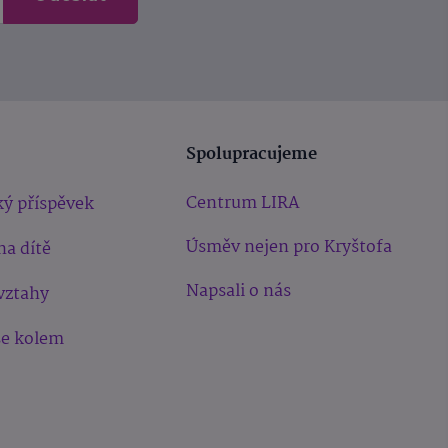
Spolupracujeme
Centrum LIRA
ý příspěvek
Úsměv nejen pro Kryštofa
na dítě
Napsali o nás
vztahy
še kolem