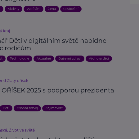
a
Aktivity
Vzdělání
Žena
Cestování
ý kraj
ář Děti v digitálním světě nabídne
c rodičům
st
Technologie
Aktuálně
Duševní zdraví
Výchova dětí
nd Zlatý oříšek
 OŘÍŠEK 2025 s podporou prezidenta
Děti
Osobní rozvoj
Zajímavost
ská, Život ve světě