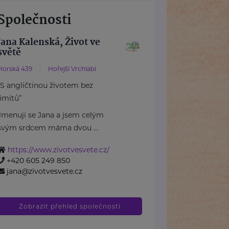
Společnosti
Jana Kalenská, Život ve
světě
Horská 439
Hořejší Vrchlabí
“S angličtinou životem bez
limitů”
Jmenuji se Jana a jsem celým
svým srdcem máma dvou ...
https://www.zivotvesvete.cz/
+420 605 249 850
jana@zivotvesvete.cz
Zobrazit přehled společností