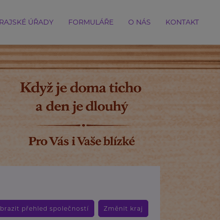
RAJSKÉ ÚŘADY
FORMULÁŘE
O NÁS
KONTAKT
brazit přehled společností
Změnit kraj