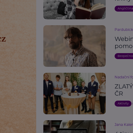
Angličtin
Pardubick
Webin
pomo
Bezpečno
Nadační fo
ZLATÝ
ČR
Aktivity
Jana Kalen