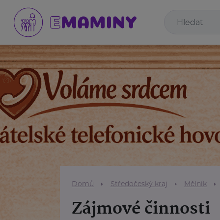
Domů
Středočeský kraj
Mělník
Zájmové činnosti