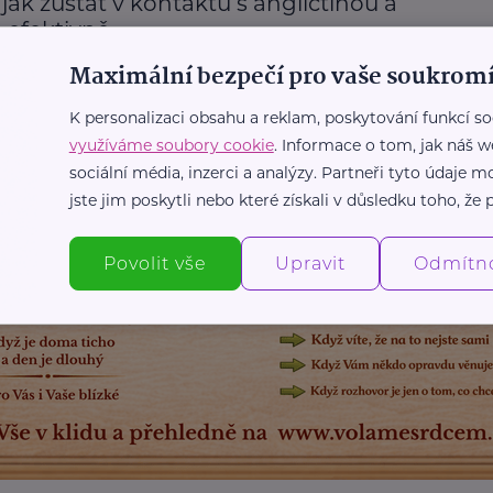
, jak zůstat v kontaktu s angličtinou a
e efektivně
Maximální bezpečí pro vaše soukromí
Zábava
Angličtina
Žena
K personalizaci obsahu a reklam, poskytování funkcí so
využíváme soubory cookie
. Informace o tom, jak náš w
Další články
sociální média, inzerci a analýzy. Partneři tyto údaje
jste jim poskytli nebo které získali v důsledku toho, že p
Povolit vše
Upravit
Odmítn