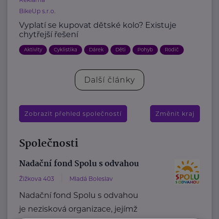
BikeUp s.r.o.
Vyplatí se kupovat dětské kolo? Existuje
chytřejší řešení
Aktivity
Cyklistika
Dárek
Děti
Pohyb
Rodič
Další články
Zobrazit přehled společností
Změnit kraj
Společnosti
Nadační fond Spolu s odvahou
Žižkova 403
Mladá Boleslav
Nadační fond Spolu s odvahou
je nezisková organizace, jejímž