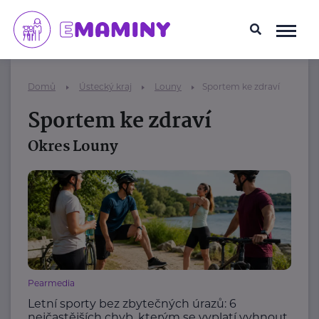
Domů
Ústecký kraj
Louny
Sportem ke zdraví
Sportem ke zdraví
Okres Louny
Pearmedia
Letní sporty bez zbytečných úrazů: 6
nejčastějších chyb, kterým se vyplatí vyhnout