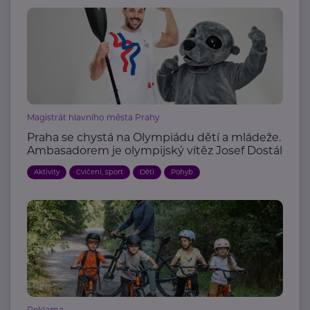
Magistrát hlavního města Prahy
Praha se chystá na Olympiádu dětí a mládeže.
Ambasadorem je olympijský vítěz Josef Dostál
Aktivity
Cvičení, sport
Děti
Pohyb
Reklama