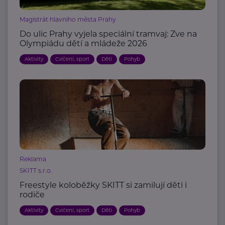
Magistrát hlavního města Prahy
Do ulic Prahy vyjela speciální tramvaj: Zve na
Olympiádu dětí a mládeže 2026
Aktivity
Cvičení, sport
Děti
Pohyb
Reklama
SKITT s.r.o.
Freestyle koloběžky SKITT si zamilují děti i
rodiče
Aktivity
Cvičení, sport
Děti
Pohyb