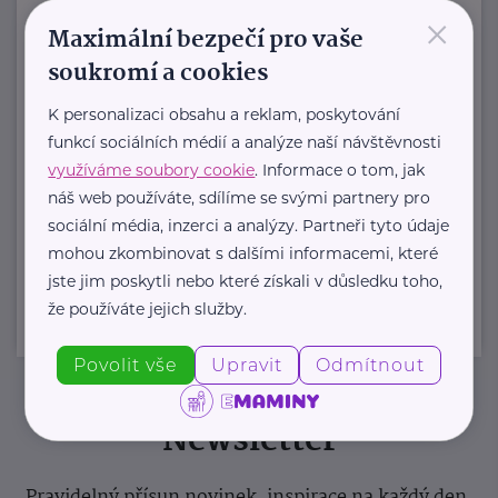
posláním je podporovat duševní
×
Maximální bezpečí pro vaše
zdraví dětí ...
soukromí a cookies
https://spolusodvahou.org/cz/
K personalizaci obsahu a reklam, poskytování
+420 725 565 273
funkcí sociálních médií a analýze naší návštěvnosti
info@spolusodvahou.cz
využíváme soubory cookie
. Informace o tom, jak
náš web používáte, sdílíme se svými partnery pro
sociální média, inzerci a analýzy. Partneři tyto údaje
Zobrazit přehled společností
mohou zkombinovat s dalšími informacemi, které
jste jim poskytli nebo které získali v důsledku toho,
že používáte jejich služby.
Povolit vše
Upravit
Odmítnout
Newsletter
Pravidelný přísun novinek, inspirace na každý den,