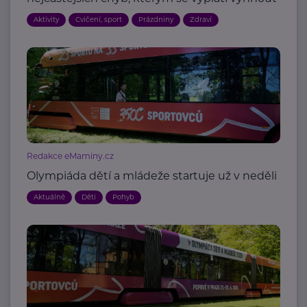
Aktivity
Cvičení, sport
Prázdniny
Zdraví
Redakce eMaminy.cz
Olympiáda dětí a mládeže startuje už v neděli
Aktuálně
Děti
Pohyb