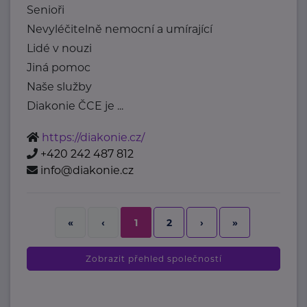
Senioři
Nevyléčitelně nemocní a umírající
Lidé v nouzi
Jiná pomoc
Naše služby
Diakonie ČCE je ...
https://diakonie.cz/
+420 242 487 812
info@diakonie.cz
2
›
»
«
‹
1
Zobrazit přehled společností