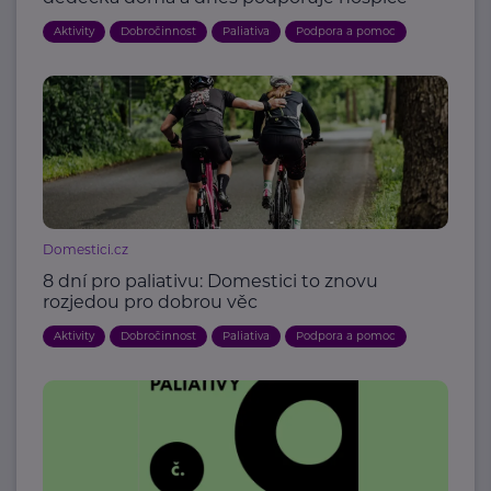
Aktivity
Dobročinnost
Paliativa
Podpora a pomoc
Domestici.cz
8 dní pro paliativu: Domestici to znovu
rozjedou pro dobrou věc
Aktivity
Dobročinnost
Paliativa
Podpora a pomoc