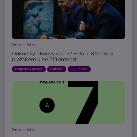
Domestici.cz
Dokonalý filmový večer? 8 dní a 8 hodin v
pražském kině Přítomnost
Podpora a pomoc
Paliativa
Zajímavost
Domestici.cz