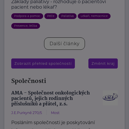
Základy paliativy - rozhoduje o pacientovi
pacient nebo lékař?
Podpora a pomoc
Péče
Paliativa
Lékaři, nemocnice
Prevence, léčba
Další články
Zobrazit přehled společností
Změnit kraj
Společnosti
AMA - Společnost onkologických
pacientů, jejich rodinných
příslušníků a přátel, z.s.
J.E.Purkyně 270/5
Most
Posláním společnosti je poskytování