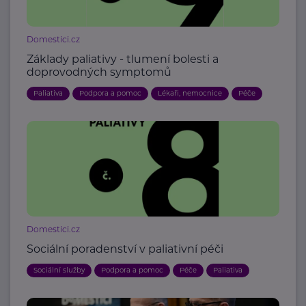
Domestici.cz
Základy paliativy - tlumení bolesti a
doprovodných symptomů
Paliativa
Podpora a pomoc
Lékaři, nemocnice
Péče
Domestici.cz
Sociální poradenství v paliativní péči
Sociální služby
Podpora a pomoc
Péče
Paliativa