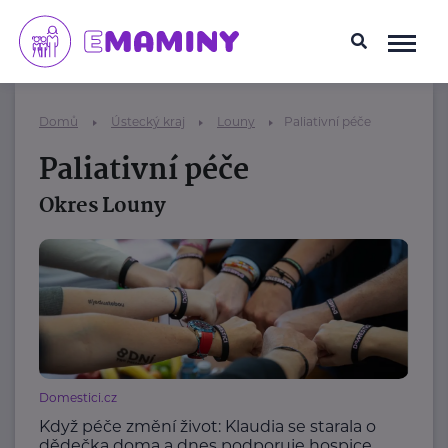
Domů
Ústecký kraj
Louny
Paliativní péče
Paliativní péče
Okres Louny
Domestici.cz
Když péče změní život: Klaudia se starala o
dědečka doma a dnes podporuje hospice