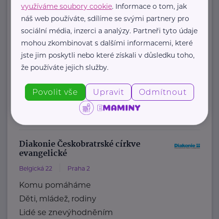
Centrum paliativní péče
využíváme soubory cookie
. Informace o tom, jak
náš web používáte, sdílíme se svými partnery pro
Dykova 1165/15
Praha 10 Vinohrady
sociální média, inzerci a analýzy. Partneři tyto údaje
"Zlepšujeme péči o umírající v České
mohou zkombinovat s dalšími informacemi, které
republice, a napříč systémem
jste jim poskytli nebo které získali v důsledku toho,
zdravotní a sociální péče."
že používáte jejich služby.
Přinášíme data ...
Povolit vše
Upravit
Odmítnout
https://paliativnicentrum.cz/
office@paliativnicentrum.cz
Diakonie Českobratrské církve
evangelické
Belgická 22
Praha 2
Komu pomáháme
Děti, mládež, rodiny
Lidé se znevýhodněním