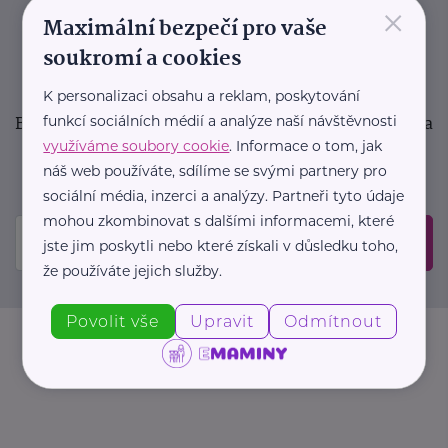
×
podpora pro rodiče i sdílení zkušeností. Takový je
Maximální bezpečí pro vaše
Newsletter webu eMaminy.cz. Přihlaste se k jeho
soukromí a cookies
odběru a čtěte o tématech, které vám pomohou
v náročném období nebo zpříjemní rodinný život.
K personalizaci obsahu a reklam, poskytování
Buďte první, kdo se dozví o nových článcích, akcích a
funkcí sociálních médií a analýze naší návštěvnosti
využíváme soubory cookie
. Informace o tom, jak
událostech. Prosíme, potvrďte odběr ve vaší e-
náš web používáte, sdílíme se svými partnery pro
mailové schránce.
sociální média, inzerci a analýzy. Partneři tyto údaje
mohou zkombinovat s dalšími informacemi, které
Odeslat
jste jim poskytli nebo které získali v důsledku toho,
že používáte jejich služby.
Povolit vše
Upravit
Odmítnout