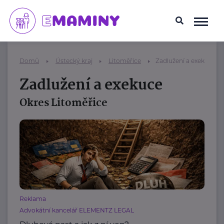
Domů
Ústecký kraj
Litoměřice
Zadlužení a exekuce
Zadlužení a exekuce
Okres Litoměřice
Reklama
Advokátní kancelář ELEMENTZ LEGAL