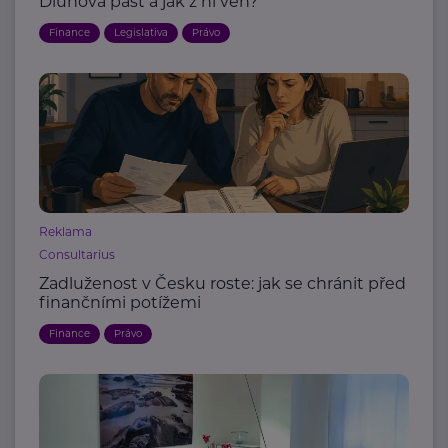
Dluhová past a jak z ní ven?
Finance
Legislativa
Právo
Reklama
Consultarius
Zadluženost v Česku roste: jak se chránit před
finančními potížemi
Finance
Právo