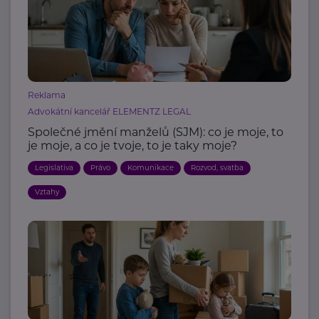
Reklama
Advokátní kancelář ELEMENTZ LEGAL
Společné jmění manželů (SJM): co je moje, to
je moje, a co je tvoje, to je taky moje?
Legislativa
Právo
Komunikace
Rozvod, svatba
Vztahy