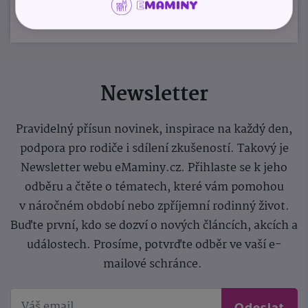
Newsletter
Pravidelný přísun novinek, inspirace na každý den,
podpora pro rodiče i sdílení zkušeností. Takový je
Newsletter webu eMaminy.cz. Přihlaste se k jeho
odběru a čtěte o tématech, které vám pomohou
v náročném období nebo zpříjemní rodinný život.
Buďte první, kdo se dozví o nových článcích, akcích a
událostech. Prosíme, potvrďte odběr ve vaší e-
mailové schránce.
Odeslat