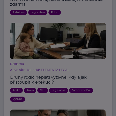
zdarma
Aktuálně
Legislativa
Právo
Reklama
Advokátní kancelář ELEMENTZ LEGAL
Druhý rodič neplatí výživné. Kdy a jak
přistoupit k exekuci?
Rodič
Právo
Děti
Legislativa
Samoživitel/ka
Výživné