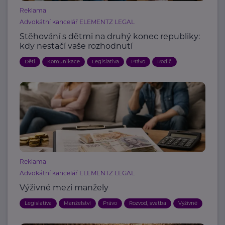
Reklama
Advokátní kancelář ELEMENTZ LEGAL
Stěhování s dětmi na druhý konec republiky:
kdy nestačí vaše rozhodnutí
Děti
Komunikace
Legislativa
Právo
Rodič
Reklama
Advokátní kancelář ELEMENTZ LEGAL
Výživné mezi manžely
Legislativa
Manželství
Právo
Rozvod, svatba
Výživné