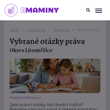
Domů
Ústecký kraj
Litoměřice
Vybrané otázky práva
Vybrané otázky práva
Okres Litoměřice
Redakce eMaminy.cz
Jaké právní otázky řeší dnešní rodiče?
Řekněte nám svůj názor a získejte konzultaci