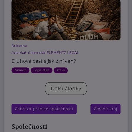
Reklama
Advokátní kancelář ELEMENTZ LEGAL
Dluhová past a jak z ní ven?
Finance
Legislativa
Právo
Další články
Zobrazit přehled společností
Změnit kraj
Společnosti