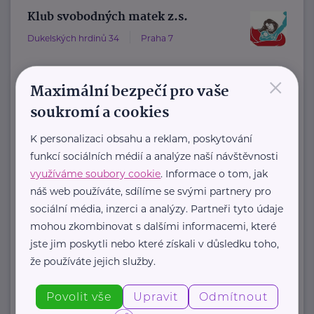
Klub svobodných matek z.s.
Dukelských hrdinů 34
Praha 7
×
"Pomáháme rodičům a jejich dětem."
Maximální bezpečí pro vaše
Rodinám samoživitelů z celé ČR
soukromí a cookies
poskytujeme finanční, materiální,
K personalizaci obsahu a reklam, poskytování
odbornou právní ...
funkcí sociálních médií a analýze naší návštěvnosti
využíváme soubory cookie
. Informace o tom, jak
https://www.klubsvobodnychmatek.cz/
náš web používáte, sdílíme se svými partnery pro
+420 800 995 511
sociální média, inzerci a analýzy. Partneři tyto údaje
info@klubsvobodnychmatek.cz
mohou zkombinovat s dalšími informacemi, které
jste jim poskytli nebo které získali v důsledku toho,
že používáte jejich služby.
Zobrazit přehled společností
Povolit vše
Upravit
Odmítnout