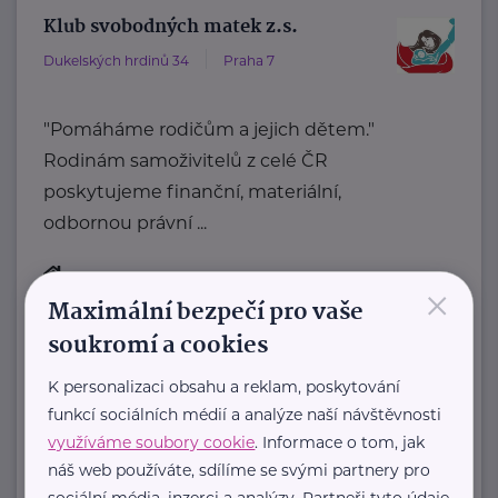
Klub svobodných matek z.s.
Dukelských hrdinů 34
Praha 7
"Pomáháme rodičům a jejich dětem."
Rodinám samoživitelů z celé ČR
poskytujeme finanční, materiální,
odbornou právní ...
×
https://www.klubsvobodnychmatek.cz/
Maximální bezpečí pro vaše
+420 800 995 511
soukromí a cookies
info@klubsvobodnychmatek.cz
K personalizaci obsahu a reklam, poskytování
funkcí sociálních médií a analýze naší návštěvnosti
využíváme soubory cookie
. Informace o tom, jak
Zobrazit přehled společností
náš web používáte, sdílíme se svými partnery pro
sociální média, inzerci a analýzy. Partneři tyto údaje