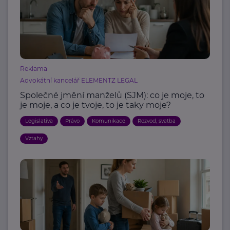
Reklama
Advokátní kancelář ELEMENTZ LEGAL
Společné jmění manželů (SJM): co je moje, to
je moje, a co je tvoje, to je taky moje?
Legislativa
Právo
Komunikace
Rozvod, svatba
Vztahy