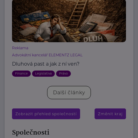
Reklama
Advokátní kancelář ELEMENTZ LEGAL
Dluhová past a jak z ní ven?
Finance
Legislativa
Právo
Další články
Zobrazit přehled společností
Změnit kraj
Společnosti