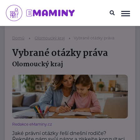
Domů
Olomoucký kraj
Vybrané otázky práva
Vybrané otázky práva
Olomoucký kraj
Redakce eMaminy.cz
Jaké právní otázky řeší dnešní rodiče?
Řekněte nám svůj názor a získejte konzultaci