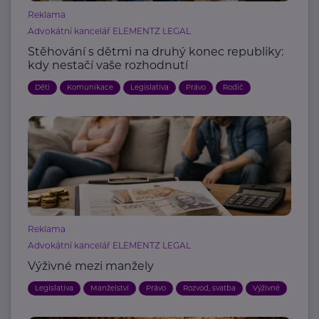
Reklama
Advokátní kancelář ELEMENTZ LEGAL
Stěhování s dětmi na druhý konec republiky:
kdy nestačí vaše rozhodnutí
Děti
Komunikace
Legislativa
Právo
Rodič
Reklama
Advokátní kancelář ELEMENTZ LEGAL
Výživné mezi manžely
Legislativa
Manželství
Právo
Rozvod, svatba
Výživné