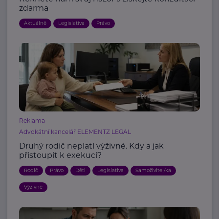
zdarma
Aktuálně
Legislativa
Právo
Reklama
Advokátní kancelář ELEMENTZ LEGAL
Druhý rodič neplatí výživné. Kdy a jak
přistoupit k exekuci?
Rodič
Právo
Děti
Legislativa
Samoživitel/ka
Výživné