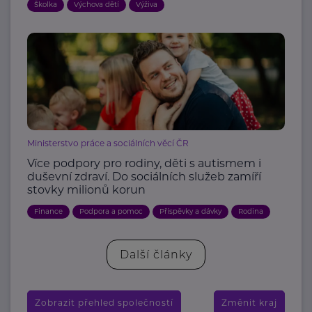
Školka
Výchova dětí
Výživa
Ministerstvo práce a sociálních věcí ČR
Více podpory pro rodiny, děti s autismem i
duševní zdraví. Do sociálních služeb zamíří
stovky milionů korun
Finance
Podpora a pomoc
Příspěvky a dávky
Rodina
Další články
Zobrazit přehled společností
Změnit kraj