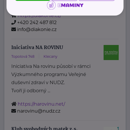
Diakonie ČCE je ...
https://diakonie.cz/
+420 242 487 812
info@diakonie.cz
Iniciativa NA ROVINU
Topolová 748
Klecany
Iniciativa Na rovinu působí v rámci
Výzkumného programu Veřejné
duševní zdraví v NUDZ.
Tvoří ji odborný ...
https://narovinu.net/
narovinu@nudz.cz
Klub svobodných matek z.s.