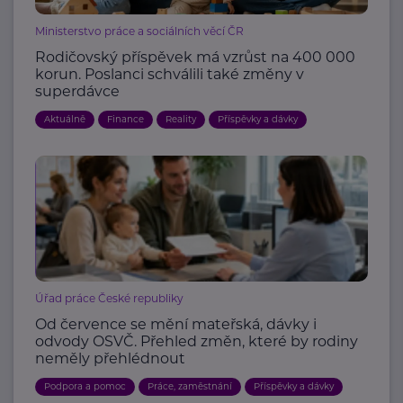
Ministerstvo práce a sociálních věcí ČR
Rodičovský příspěvek má vzrůst na 400 000
korun. Poslanci schválili také změny v
superdávce
Aktuálně
Finance
Reality
Příspěvky a dávky
Úřad práce České republiky
Od července se mění mateřská, dávky i
odvody OSVČ. Přehled změn, které by rodiny
neměly přehlédnout
Podpora a pomoc
Práce, zaměstnání
Příspěvky a dávky