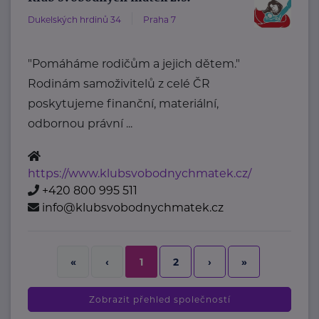
Dukelských hrdinů 34
Praha 7
"Pomáháme rodičům a jejich dětem."
Rodinám samoživitelů z celé ČR
poskytujeme finanční, materiální,
odbornou právní ...
https://www.klubsvobodnychmatek.cz/
+420 800 995 511
info@klubsvobodnychmatek.cz
2
›
»
«
‹
1
Zobrazit přehled společností