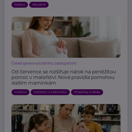
Rodina
Aktuálně
Česká správa sociálního zabezpečení
Od července se rozšiřuje nárok na peněžitou
pomoc v mateřství. Nová pravidla pomohou
dalším maminkám
Finance
Mateřství a rodičovství
Příspěvky a dávky