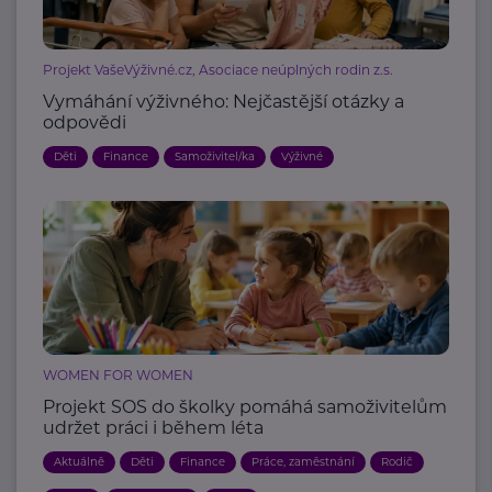
Projekt VašeVýživné.cz, Asociace neúplných rodin z.s.
Vymáhání výživného: Nejčastější otázky a
odpovědi
Děti
Finance
Samoživitel/ka
Výživné
WOMEN FOR WOMEN
Projekt SOS do školky pomáhá samoživitelům
udržet práci i během léta
Aktuálně
Děti
Finance
Práce, zaměstnání
Rodič