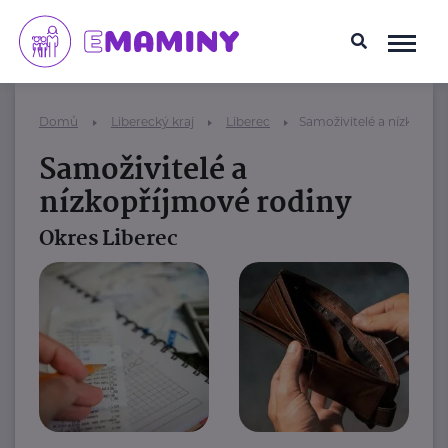
Domů
Liberecký kraj
Liberec
Samoživitelé a nízkopříj
Samoživitelé a
nízkopříjmové rodiny
Okres Liberec