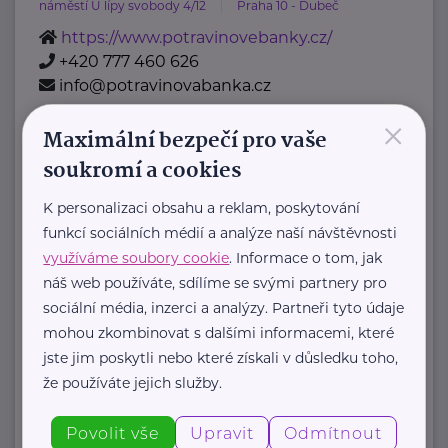
náměstí U lípy svobody 4/12
Praha 10 - Dubeč
https://www.potravinovebanky.cz/
+420 777 460 626
info@potravinovabanka.cz
×
Maximální bezpečí pro vaše
Diakonie Českobratrské církve
soukromí a cookies
evangelické
Belgická 22
Praha 2
K personalizaci obsahu a reklam, poskytování
Komu pomáháme
funkcí sociálních médií a analýze naší návštěvnosti
využíváme soubory cookie
. Informace o tom, jak
Děti, mládež, rodiny
náš web používáte, sdílíme se svými partnery pro
Lidé se znevýhodněním
sociální média, inzerci a analýzy. Partneři tyto údaje
Senioři
mohou zkombinovat s dalšími informacemi, které
Nevyléčitelně nemocní a umírající
jste jim poskytli nebo které získali v důsledku toho,
Lidé v nouzi
že používáte jejich služby.
Jiná pomoc
Naše služby
Povolit vše
Upravit
Odmítnout