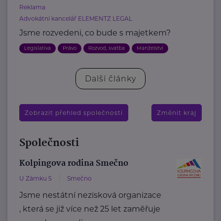
Reklama
Advokátní kancelář ELEMENTZ LEGAL
Jsme rozvedeni, co bude s majetkem?
Legislativa
Právo
Rozvod, svatba
Manželství
Další články
Zobrazit přehled společností
Změnit kraj
Společnosti
Kolpingova rodina Smečno
U Zámku 5
Smečno
Jsme nestátní nezisková organizace
, která se již více než 25 let zaměřuje