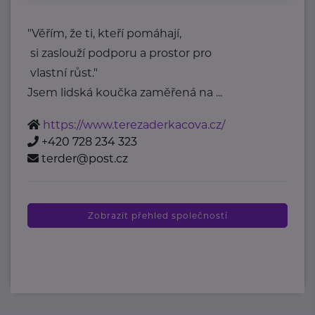
"Věřím, že ti, kteří pomáhají,
si zaslouží podporu a prostor pro
vlastní růst."
Jsem lidská koučka zaměřená na ...
https://www.terezaderkacova.cz/
+420 728 234 323
terder@post.cz
Zobrazit přehled společností