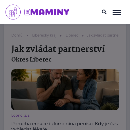
Domů
Liberecký kraj
Liberec
Jak zvládat partnerství
Jak zvládat partnerství
Okres Liberec
Loono, z. s.
Porucha erekce i zlomenina penisu: Kdy je čas
vyhledat lékaře