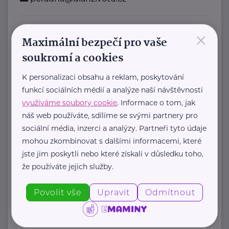
×
Bronzový partner
Maximální bezpečí pro vaše
Rodinná síť
soukromí a cookies
Klimentská 1246/1
Praha 1
K personalizaci obsahu a reklam, poskytování
funkcí sociálních médií a analýze naší návštěvnosti
Průvodce světem náhradní rodinné
využíváme soubory cookie
. Informace o tom, jak
péče v ČR
náš web používáte, sdílíme se svými partnery pro
Portál Rodinná síť je přední
sociální média, inzerci a analýzy. Partneři tyto údaje
informační platforma zaměřená ...
mohou zkombinovat s dalšími informacemi, které
jste jim poskytli nebo které získali v důsledku toho,
https://rodinnasit.cz/
že používáte jejich služby.
info@rodinnasit.cz
Povolit vše
Upravit
Odmítnout
Tereza Derkačová
Krkonošská 153
Vrchlabí