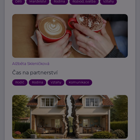
Děti
Manželství
Rodina
Rozvod, svatba
Vztahy
Alžběta Skleničková
Čas na partnerství
Rodič
Rodina
Vztahy
Komunikace