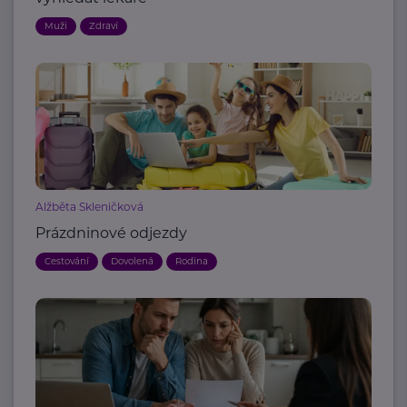
Muži
Zdraví
Alžběta Skleničková
Prázdninové odjezdy
Cestování
Dovolená
Rodina