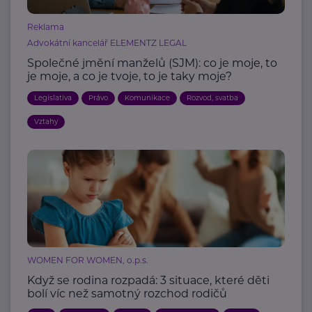
Reklama
Advokátní kancelář ELEMENTZ LEGAL
Společné jmění manželů (SJM): co je moje, to
je moje, a co je tvoje, to je taky moje?
Legislativa
Právo
Komunikace
Rozvod, svatba
Vztahy
WOMEN FOR WOMEN, o.p.s.
Když se rodina rozpadá: 3 situace, které děti
bolí víc než samotný rozchod rodičů