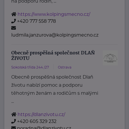
na podporu rodin, ...
https://www.kolpingsmecno.cz/
+420 777 558 778
ludmila.janzurova@kolpingsmecno.cz
Obecně prospěšná společnost DLAŇ
ŽIVOTU
Sokolská třída 244 /27
Ostrava
Obecně prospěšná společnost Dlaň
životu nabízí pomoc a podporu
těhotným ženám a rodičům s malými
...
https://dlanzivotu.cz/
+420 605 329 232
poradna@dlanzivotu.cz