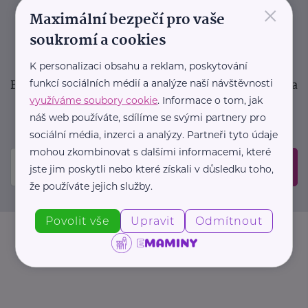
×
podpora pro rodiče i sdílení zkušeností. Takový je
Maximální bezpečí pro vaše
Newsletter webu eMaminy.cz. Přihlaste se k jeho
soukromí a cookies
odběru a čtěte o tématech, které vám pomohou
v náročném období nebo zpříjemní rodinný život.
K personalizaci obsahu a reklam, poskytování
Buďte první, kdo se dozví o nových článcích, akcích a
funkcí sociálních médií a analýze naší návštěvnosti
využíváme soubory cookie
. Informace o tom, jak
událostech. Prosíme, potvrďte odběr ve vaší e-
náš web používáte, sdílíme se svými partnery pro
mailové schránce.
sociální média, inzerci a analýzy. Partneři tyto údaje
mohou zkombinovat s dalšími informacemi, které
Odeslat
jste jim poskytli nebo které získali v důsledku toho,
že používáte jejich služby.
Povolit vše
Upravit
Odmítnout