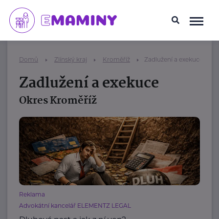
Domů
Zlínský kraj
Kroměříž
Zadlužení a exekuce
Zadlužení a exekuce
Okres Kroměříž
Reklama
Advokátní kancelář ELEMENTZ LEGAL