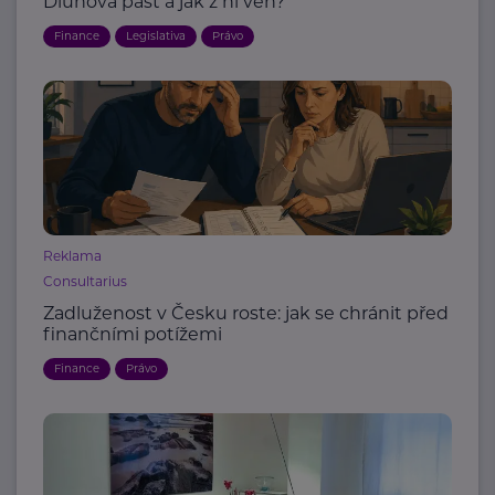
Dluhová past a jak z ní ven?
Finance
Legislativa
Právo
Reklama
Consultarius
Zadluženost v Česku roste: jak se chránit před
finančními potížemi
Finance
Právo