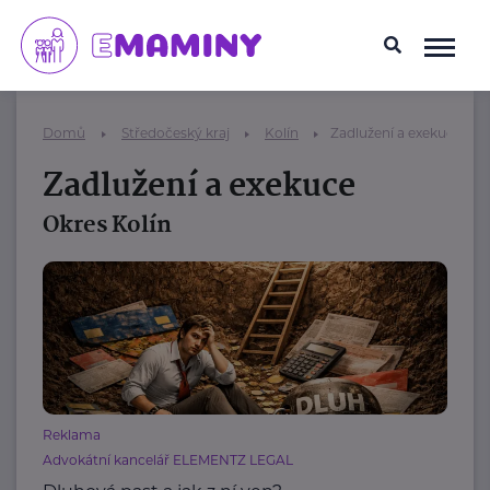
Domů
Středočeský kraj
Kolín
Zadlužení a exekuce
Zadlužení a exekuce
Okres Kolín
Reklama
Advokátní kancelář ELEMENTZ LEGAL