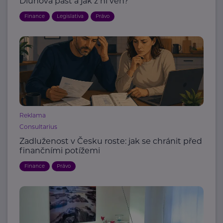
Dluhová past a jak z ní ven?
Finance
Legislativa
Právo
Reklama
Consultarius
Zadluženost v Česku roste: jak se chránit před
finančními potížemi
Finance
Právo