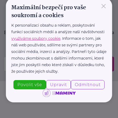
×
podpora pro rodiče i sdílení zkušeností. Takový je
Maximální bezpečí pro vaše
Newsletter webu eMaminy.cz. Přihlaste se k jeho
soukromí a cookies
odběru a čtěte o tématech, které vám pomohou
v náročném období nebo zpříjemní rodinný život.
K personalizaci obsahu a reklam, poskytování
Buďte první, kdo se dozví o nových článcích, akcích a
funkcí sociálních médií a analýze naší návštěvnosti
využíváme soubory cookie
. Informace o tom, jak
událostech. Prosíme, potvrďte odběr ve vaší e-
náš web používáte, sdílíme se svými partnery pro
mailové schránce.
sociální média, inzerci a analýzy. Partneři tyto údaje
mohou zkombinovat s dalšími informacemi, které
Odeslat
jste jim poskytli nebo které získali v důsledku toho,
že používáte jejich služby.
Povolit vše
Upravit
Odmítnout