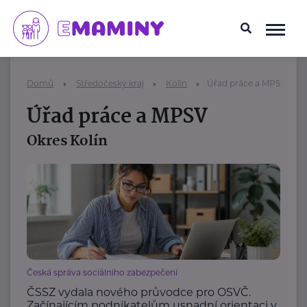
Domů
Středočeský kraj
Kolín
Úřad práce a MPSV
Úřad práce a MPSV
Okres Kolín
Česká správa sociálního zabezpečení
ČSSZ vydala nového průvodce pro OSVČ.
Začínajícím podnikatelům usnadní orientaci v