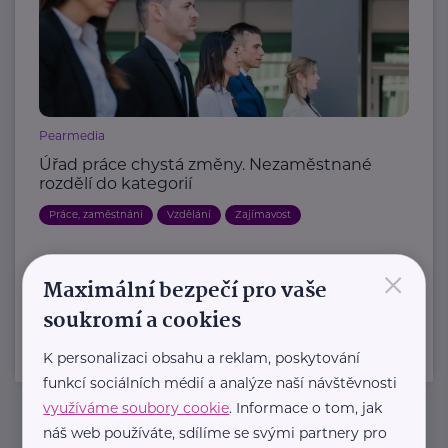
Pearmedia
Úřad práce chystá změny. Nezaměstnané
rozdělí do kategorií
Práce, zaměstnání
Vzdělání
Zajímavost
×
Další články
Maximální bezpečí pro vaše
soukromí a cookies
K personalizaci obsahu a reklam, poskytování
funkcí sociálních médií a analýze naší návštěvnosti
využíváme soubory cookie
. Informace o tom, jak
náš web používáte, sdílíme se svými partnery pro