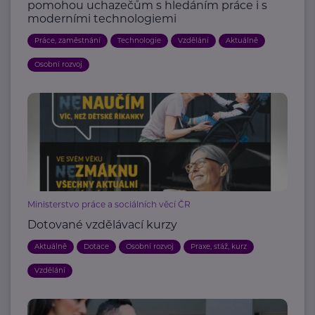
pomohou uchazečům s hledáním práce i s
moderními technologiemi
Práce, zaměstnání
Technologie
Vzdělání
Aktuálně
Osobní rozvoj
Ministerstvo práce a sociálních věcí ČR
Dotované vzdělávací kurzy
Aktuálně
Dotace
Osobní rozvoj
Praxe, stáž, kurz
Vzdělání