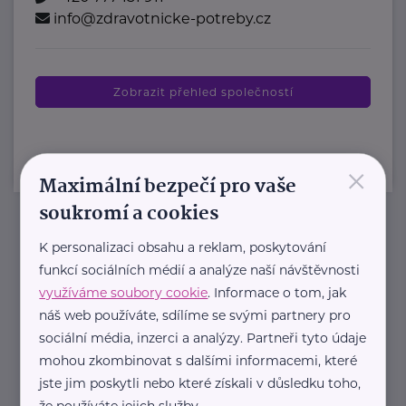
info@zdravotnicke-potreby.cz
Zobrazit přehled společností
×
Maximální bezpečí pro vaše
soukromí a cookies
K personalizaci obsahu a reklam, poskytování
Newsletter
funkcí sociálních médií a analýze naší návštěvnosti
využíváme soubory cookie
. Informace o tom, jak
Pravidelný přísun novinek, inspirace na každý den,
náš web používáte, sdílíme se svými partnery pro
podpora pro rodiče i sdílení zkušeností. Takový je
sociální média, inzerci a analýzy. Partneři tyto údaje
Newsletter webu eMaminy.cz. Přihlaste se k jeho
mohou zkombinovat s dalšími informacemi, které
odběru a čtěte o tématech, které vám pomohou
jste jim poskytli nebo které získali v důsledku toho,
že používáte jejich služby.