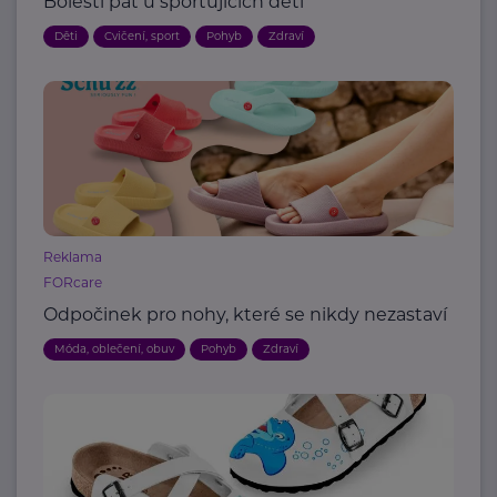
Bolesti pat u sportujících dětí
Děti
Cvičení, sport
Pohyb
Zdraví
Reklama
FORcare
Odpočinek pro nohy, které se nikdy nezastaví
Móda, oblečení, obuv
Pohyb
Zdraví