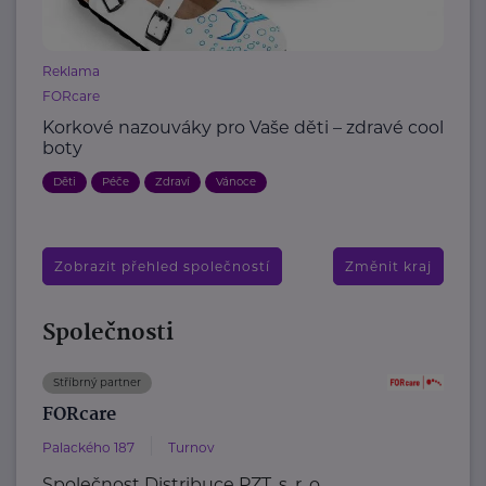
Reklama
FORcare
Korkové nazouváky pro Vaše děti – zdravé cool
boty
Děti
Péče
Zdraví
Vánoce
Zobrazit přehled společností
Změnit kraj
Společnosti
Stříbrný partner
FORcare
Palackého 187
Turnov
Společnost Distribuce PZT, s. r. o.