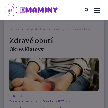
Domů
Plzeňský kraj
Klatovy
Zdravé obutí
Zdravé obutí
Okres Klatovy
Reklama
Zdravotnické potřeby, Distribuce PZT, s.r.o.