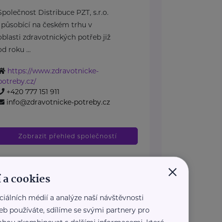
Společnost Distribuce PZT, s.r.o.
, působící na českém trhu v
oblasti zdravotnických potřeb již
od roku ...
https://www.zdravotnicke-
potreby.cz/
+420 777 151 911
info@zdravotnicke-potreby.cz
Zobrazit přehled společností
×
 a cookies
ciálních médií a analýze naší návštěvnosti
eb používáte, sdílíme se svými partnery pro