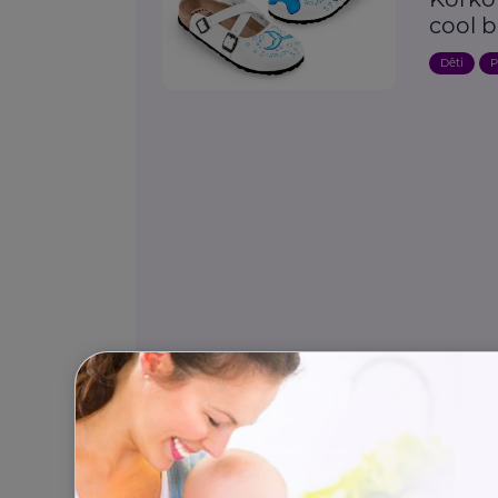
cool 
Děti
P