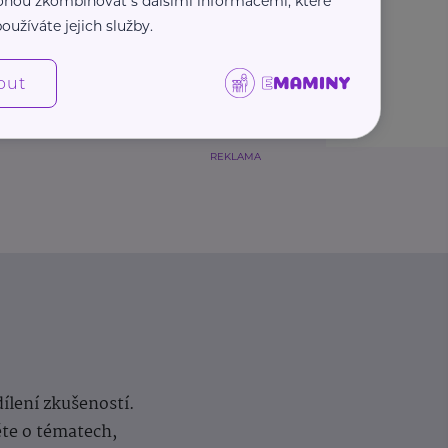
 mohou zkombinovat s dalšími informacemi, které
oužíváte jejich služby.
out
REKLAMA
dílení zkušeností.
ěte o tématech,