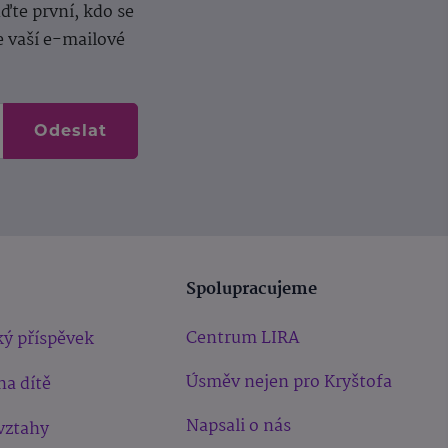
te první, kdo se
e vaší e-mailové
Odeslat
Spolupracujeme
Centrum LIRA
ý příspěvek
Úsměv nejen pro Kryštofa
na dítě
Napsali o nás
vztahy