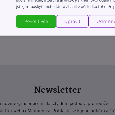
sociální média, inzerci a analýzy. Partneři tyto údaje
jste jim poskytli nebo které získali v důsledku toho, že p
Povolit vše
Upravit
Odmítn
Newsletter
 novinek, inspirace na každý den, podpora pro rodiče i s
letter webu eMaminy.cz. Přihlaste se k jeho odběru a čt