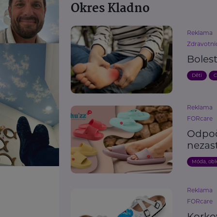
Okres Kladno
Reklama
Zdravotnic
Bolest
Děti
C
Reklama
FORcare
Odpoč
nezas
Móda, obl
Reklama
FORcare
Korko