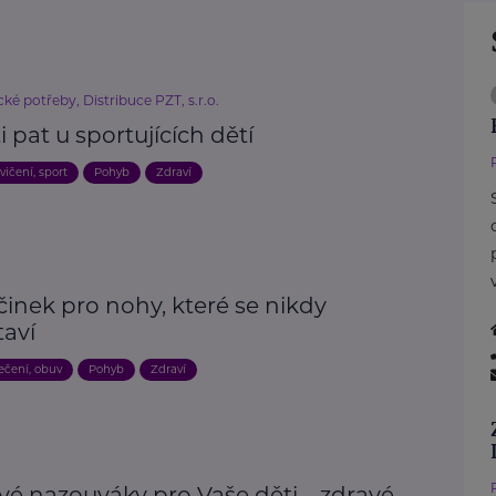
ké potřeby, Distribuce PZT, s.r.o.
i pat u sportujících dětí
vičení, sport
Pohyb
Zdraví
inek pro nohy, které se nikdy
taví
ečení, obuv
Pohyb
Zdraví
vé nazouváky pro Vaše děti – zdravé