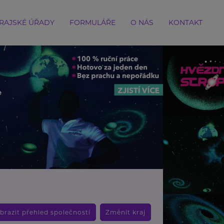
RAJSKÉ ÚŘADY
FORMULÁŘE
O NÁS
KONTAKT
brazit přehled společností
Změnit kraj