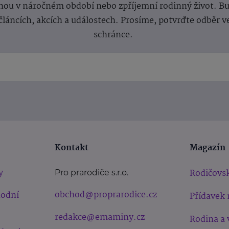
ou v náročném období nebo zpříjemní rodinný život. Buď
článcích, akcích a událostech. Prosíme, potvrďte odběr v
schránce.
Kontakt
Magazín
y
Rodičovsk
Pro prarodiče s.r.o.
obchod@proprarodice.cz
hodní
Přídavek 
redakce@emaminy.cz
Rodina a 