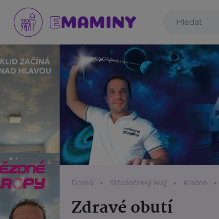
Domů
Středočeský kraj
Kladno
Zdravé obutí