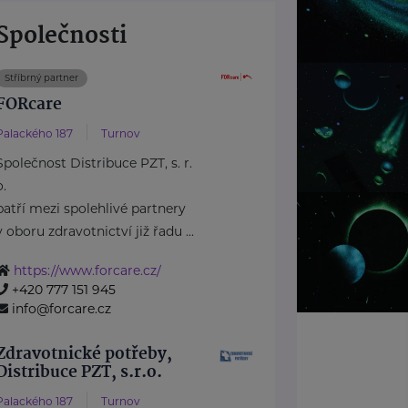
Společnosti
Stříbrný partner
FORcare
Palackého 187
Turnov
Společnost Distribuce PZT, s. r.
o.
patří mezi spolehlivé partnery
v oboru zdravotnictví již řadu ...
https://www.forcare.cz/
+420 777 151 945
info@forcare.cz
Zdravotnické potřeby,
Distribuce PZT, s.r.o.
Palackého 187
Turnov