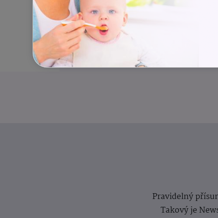
Pravidelný přísun
Takový je News