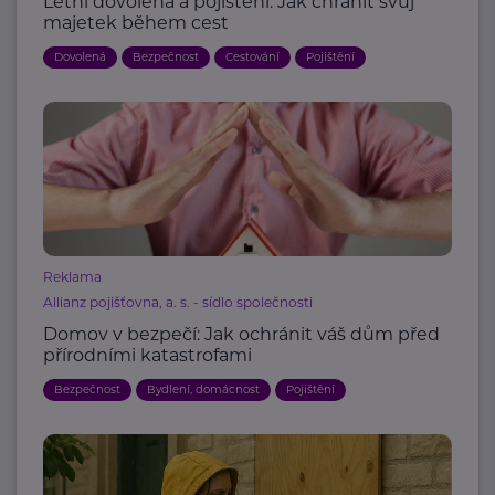
Letní dovolená a pojištění: Jak chránit svůj
majetek během cest
Dovolená
Bezpečnost
Cestování
Pojištění
Reklama
Allianz pojišťovna, a. s. - sídlo společnosti
Domov v bezpečí: Jak ochránit váš dům před
přírodními katastrofami
Bezpečnost
Bydlení, domácnost
Pojištění