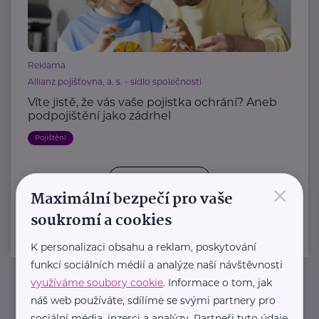
Reklama
Allianz pojišťovna, a. s. - sídlo společnosti
Víte jistě, že vás vaše pojistka ochrání? Aneb
podpojištění jako zádrhel
Pojištění
×
Další články
Maximální bezpečí pro vaše
soukromí a cookies
K personalizaci obsahu a reklam, poskytování
funkcí sociálních médií a analýze naší návštěvnosti
využíváme soubory cookie
. Informace o tom, jak
náš web používáte, sdílíme se svými partnery pro
Newsletter
sociální média, inzerci a analýzy. Partneři tyto údaje