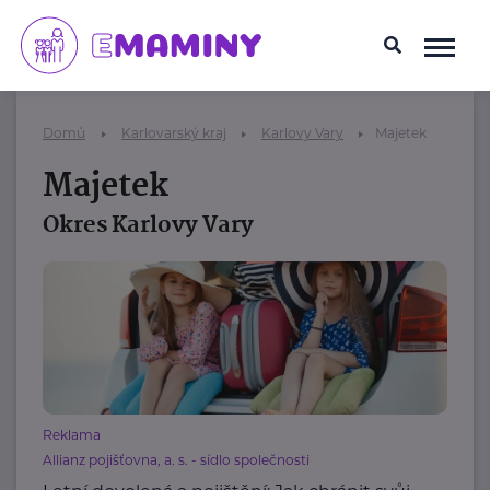
Domů
Karlovarský kraj
Karlovy Vary
Majetek
Majetek
Okres Karlovy Vary
Reklama
Allianz pojišťovna, a. s. - sídlo společnosti