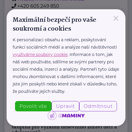
+420 605 249 850
×
jana@zivotvesvete.cz
Maximální bezpečí pro vaše
soukromí a cookies
Nadační fond Spolu s odvahou
K personalizaci obsahu a reklam, poskytování
Žižkova 403
Mladá Boleslav
funkcí sociálních médií a analýze naší návštěvnosti
Nadační fond Spolu s odvahou
využíváme soubory cookie
. Informace o tom, jak
je nezisková organizace, jejímž
náš web používáte, sdílíme se svými partnery pro
posláním je podporovat duševní
sociální média, inzerci a analýzy. Partneři tyto údaje
zdraví dětí ...
mohou zkombinovat s dalšími informacemi, které
jste jim poskytli nebo které získali v důsledku toho,
https://spolusodvahou.org/cz/
že používáte jejich služby.
+420 725 565 273
info@spolusodvahou.cz
Povolit vše
Upravit
Odmítnout
Národní ústav duševního zdraví, Pracovní
skupina pro výzkum duševního zdraví dětí a