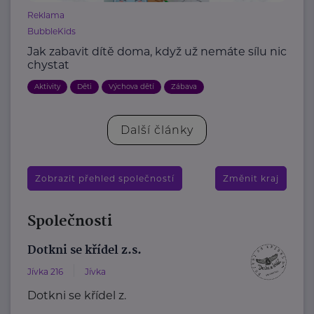
Reklama
BubbleKids
Jak zabavit dítě doma, když už nemáte sílu nic
chystat
Aktivity
Děti
Výchova dětí
Zábava
Další články
Zobrazit přehled společností
Změnit kraj
Společnosti
Dotkni se křídel z.s.
Jívka 216
Jívka
Dotkni se křídel z.