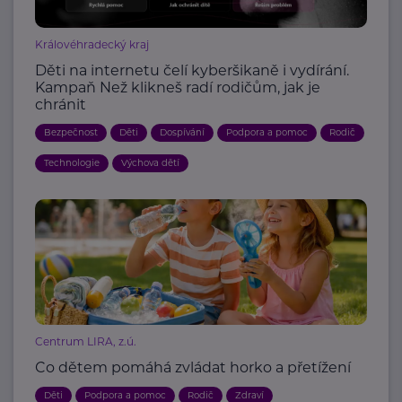
Královéhradecký kraj
Děti na internetu čelí kyberšikaně i vydírání.
Kampaň Než klikneš radí rodičům, jak je
chránit
Bezpečnost
Děti
Dospívání
Podpora a pomoc
Rodič
Technologie
Výchova dětí
Centrum LIRA, z.ú.
Co dětem pomáhá zvládat horko a přetížení
Děti
Podpora a pomoc
Rodič
Zdraví