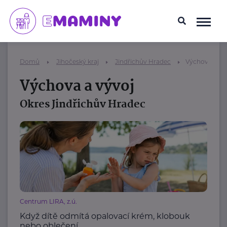
Domů
Jihočeský kraj
Jindřichův Hradec
Výchova a vý
Výchova a vývoj
Okres Jindřichův Hradec
Centrum LIRA, z.ú.
Když dítě odmítá opalovací krém, klobouk
nebo oblečení