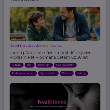
Národní asociace dobrovolnictví z.s.
Jedno přátelství může změnit dětský život.
Program Pět P pomáhá dětem už 30 let
Aktivity
Děti
Dospívání
Dobrovolnictví
Podpora a pomoc
Výchova dětí
Zábava
Vztahy