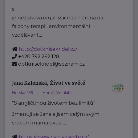
s.
je nezisková organizace zaměřená na
falcony terapii, environmentální
vzdělávání ...
http://dotknisekridel.cz/
+420 792 262 128
dotknisekridel@seznam.cz
Jana Kalenská, Život ve světě
Horská 439
Hořejší Vrchlabí
“S angličtinou životem bez limitů”
Jmenuji se Jana a jsem celým svým
srdcem máma dvou ...
https://www.zivotvesvete.cz/