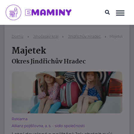
Domů
Jihočeský kraj
Jindřichův Hradec
Majetek
Majetek
Okres Jindřichův Hradec
Reklama
Allianz pojišťovna, a. s. - sídlo společnosti