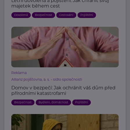
Letní dovolená a pojištění: Jak chránit svůj
majetek během cest
Dovolená
Bezpečnost
Cestování
Pojištění
Reklama
Allianz pojišťovna, a. s. - sídlo společnosti
Domov v bezpečí: Jak ochránit váš dům před
přírodními katastrofami
Bezpečnost
Bydlení, domácnost
Pojištění