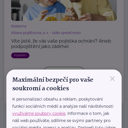
Reklama
Allianz pojišťovna, a. s. - sídlo společnosti
Víte jistě, že vás vaše pojistka ochrání? Aneb
podpojištění jako zádrhel
Pojištění
×
Další články
Maximální bezpečí pro vaše
soukromí a cookies
K personalizaci obsahu a reklam, poskytování
funkcí sociálních médií a analýze naší návštěvnosti
využíváme soubory cookie
. Informace o tom, jak
náš web používáte, sdílíme se svými partnery pro
Newsletter
sociální média, inzerci a analýzy. Partneři tyto údaje